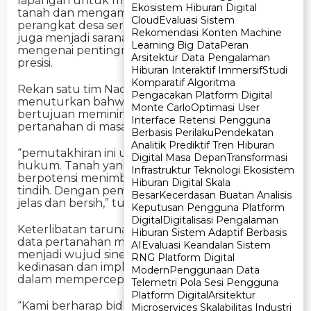
lapangan untuk mencocokkan batas bidang
Ekosistem Hiburan Digital
Ekosistem Hiburan Digital
tanah dan mengambil titik koordinat bersama
Cloud
Cloud
Evaluasi Sistem
Evaluasi Sistem
perangkat desa serta pemilik tanah. Kegiatan ini
Rekomendasi Konten Machine
Rekomendasi Konten Machine
juga menjadi sarana edukasi kepada masyarakat
Learning Big Data
Learning Big Data
Peran
Peran
mengenai pentingnya data pertanahan yang
Arsitektur Data Pengalaman
Arsitektur Data Pengalaman
presisi.
Hiburan Interaktif Immersif
Hiburan Interaktif Immersif
Studi
Studi
Komparatif Algoritma
Komparatif Algoritma
Rekan satu tim Nadia, Satrio Binandika Sakti,
Pengacakan Platform Digital
Pengacakan Platform Digital
menuturkan bahwa pemutakhiran data ini
Monte Carlo
Monte Carlo
Optimasi User
Optimasi User
bertujuan meminimalkan potensi konflik
Interface Retensi Pengguna
Interface Retensi Pengguna
pertanahan di masa mendatang.
Berbasis Perilaku
Berbasis Perilaku
Pendekatan
Pendekatan
Analitik Prediktif Tren Hiburan
Analitik Prediktif Tren Hiburan
“pemutakhiran ini untuk menjamin kepastian
Digital Masa Depan
Digital Masa Depan
Transformasi
Transformasi
hukum. Tanah yang belum terpetakan
Infrastruktur Teknologi Ekosistem
Infrastruktur Teknologi Ekosistem
berpotensi menimbulkan klaim atau tumpang
Hiburan Digital Skala
Hiburan Digital Skala
tindih. Dengan pemetaan, bidang menjadi lebih
Besar
Besar
Kecerdasan Buatan Analisis
Kecerdasan Buatan Analisis
jelas dan bersih,” tuturnya.
Keputusan Pengguna Platform
Keputusan Pengguna Platform
Digital
Digital
Digitalisasi Pengalaman
Digitalisasi Pengalaman
Keterlibatan taruna/i STPN dalam pemutakhiran
Hiburan Sistem Adaptif Berbasis
Hiburan Sistem Adaptif Berbasis
data pertanahan melalui KKNP-PTLP dinilai
AI
AI
Evaluasi Keandalan Sistem
Evaluasi Keandalan Sistem
menjadi wujud sinergi antara pendidikan
RNG Platform Digital
RNG Platform Digital
kedinasan dan implementasi kebijakan nasional
Modern
Modern
Penggunaan Data
Penggunaan Data
dalam mempercepat digitalisasi data pertanahan.
Telemetri Pola Sesi Pengguna
Telemetri Pola Sesi Pengguna
Platform Digital
Platform Digital
Arsitektur
Arsitektur
“Kami berharap bidang-bidang yang
Microservices Skalabilitas Industri
Microservices Skalabilitas Industri