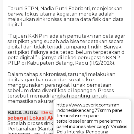
Taruni STPN, Nadia Putri Febrianti, menjelaskan
bahwa fokus utama kegiatan mereka adalah
melakukan sinkronisasi antara data fisik dan data
digital.
“Tujuan KKNP ini adalah pemutakhiran data agar
sertipikat yang sudah ada bisa terpetakan secara
digital dan tidak terjadi tumpang tindih. Banyak
sertipikat fisiknya ada, tetapi belum terpetakan di
peta digital,” ujarnya di lokasi penugasan KKNP-
PTLP di Kabupaten Batang, Rabu (11/2/2026).
Dalam tahap sinkronisasi, taruna/i melakukan
digitasi gambar ukur dan surat ukur
menggunakan perangkat lunak pemetaan
sebelum data diverifikasi di lapangan. Proses
tersebut menjadi langkah penting untuk
memastikan akurasi data spasial.
https://www.zeverix.com
https://www.zeverix.com
smm
smm
indonesia
indonesia
kencang77
kencang77
smm panel
smm panel
BACA JUGA:
Desa Purwasari Ditetapkan
termurah
termurah
smm panel
smm panel
sebagai Lokasi Akses Reforma Agraria 2025
terbaik
terbaik
reseller smm panel
reseller smm panel
smm
smm
Setelah proses sinkronisasi dari Kantor
panel indonesia
panel indonesia
kencang77
kencang77
Analisis
Analisis
Pertanahan (Kantah), tim kemudian turun ke
Pola Interaksi Pengguna
Pola Interaksi Pengguna