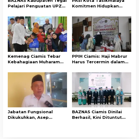
BAZNAS Kabupaten Tegal
PASI Kota Tasikmalaya
Pelajari Penguatan UPZ
Komitmen Hidupkan
Desa ke BAZNAS Ciamis
Kembali Nilai-Nilai Budaya
Sunda
Kemenag Ciamis Tebar
PPIH Ciamis: Haji Mabrur
Kebahagiaan Muharam
Harus Tercermin dalam
untuk Ribuan Anak Yatim
Akhlak dan Kepedulian
dan Disabilitas
Sosial
Jabatan Fungsional
BAZNAS Ciamis Dinilai
Dikukuhkan, Asep
Berhasil, Kini Dituntut
Lukman Minta ASN
Pertahankan dan
Kemenag Ciamis Bekerja
Tingkatkan Prestasi
Profesional