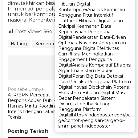
dimutakhirkan bisa clear and clean sesuai target.
Hiburan Digital
Hiburan Digital
Ini menjadi pengalaman berharga bagi kami
Kontemporer
Kontemporer
Analisis Sentimen
Analisis Sentimen
untuk berkontribusi langsung dalam program
Pengguna Fitur Interaktif
Pengguna Fitur Interaktif
nasional Kementerian ATR/BPN,” pungkas Satrio.
Platform Hiburan Digital
Platform Hiburan Digital
Peran
Peran
Enkripsi Keamanan Data
Enkripsi Keamanan Data
Post Views:
564
Kepercayaan Pengguna
Kepercayaan Pengguna
Digital
Digital
Pendekatan Data-Driven
Pendekatan Data-Driven
Optimasi Navigasi Pengalaman
Optimasi Navigasi Pengalaman
Batang
Kementerian ATR/BPN
Pengguna Digital
Pengguna Digital
Efektivitas
Efektivitas
Gamifikasi Meningkatkan
Gamifikasi Meningkatkan
Engagement Pengguna
Engagement Pengguna
Ikuti Kami
Digital
Digital
Analisis Komparatif Efisiensi
Analisis Komparatif Efisiensi
Algoritma Sistem Hiburan
Algoritma Sistem Hiburan
Digital
Digital
Peran Big Data Deteksi
Peran Big Data Deteksi
Pola Perilaku Pengguna Platform
Pola Perilaku Pengguna Platform
N
Digital
Digital
Inovasi Blockchain Potensi
Inovasi Blockchain Potensi
Pos sebelumnya
Pos berikutnya
Ekosistem Hiburan Digital Masa
Ekosistem Hiburan Digital Masa
ATR/BPN Percepat
Menteri ATR/BPN
a
Depan
Depan
Pendekatan Sistem
Pendekatan Sistem
Respons Aduan Publik,
Serahkan 3.922 Sertipikat
Dinamis Feedback Loop
Dinamis Feedback Loop
v
Humas Minta Koordinasi
Aset Pemprov DKI,
Pengguna Platform
Pengguna Platform
Intensif dengan Ditjen
Nilainya Capai Rp102 Triliun
i
Digital
Digital
https://indobooster.com/pa
https://indobooster.com/pa
Teknis
ge/contoh-pengisian-target-di-
ge/contoh-pengisian-target-di-
g
smm-panel-indobooster
smm-panel-indobooster
a
Posting Terkait