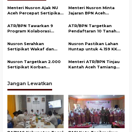
s
Menteri Nusron Ajak NU
Menteri Nusron Minta
i
Aceh Percepat Sertipikasi
Jajaran BPN Aceh
p
Tanah Wakaf demi
Percepat Transformasi
Kepastian Hukum Aset
Layanan Pertanahan
o
ATR/BPN Tawarkan 9
ATR/BPN Targetkan
Umat
Berbasis Kepuasan
Program Kolaborasi
Pendaftaran 10 Tanah
s
Masyarakat
dengan Pemda Lampung
Ulayat di Sumba Timur,
untuk Perkuat Layanan
Perkuat Perlindungan
Nusron Serahkan
Nusron Pastikan Lahan
Pertanahan
Hak Masyarakat Adat
Sertipikat Wakaf dan
Huntap untuk 4.159 KK
Bantuan Rp500 Juta
Korban Bencana di Aceh
untuk Pembangunan
Tamiang Siap Digunakan
Nusron Targetkan 2.000
Menteri ATR/BPN Tinjau
Masjid di Aceh Tamiang
Sertipikat Korban
Kantah Aceh Tamiang
Bencana di Aceh Tamiang
Pascabencana, Pelayanan
Rampung Akhir 2026
Pertanahan Kembali
Normal
Jangan Lewatkan