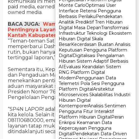
komunikasi ini mencakup empat model utama:
Monte Carlo
Monte Carlo
Optimasi User
Optimasi User
paid media, earned media, shared media, dan
Interface Retensi Pengguna
Interface Retensi Pengguna
owned media.
Berbasis Perilaku
Berbasis Perilaku
Pendekatan
Pendekatan
Analitik Prediktif Tren Hiburan
Analitik Prediktif Tren Hiburan
BACA JUGA:
Wamen ATR/BPN Tegaskan
Digital Masa Depan
Digital Masa Depan
Transformasi
Transformasi
Pentingnya Layanan Cepat dan Teliti di
Infrastruktur Teknologi Ekosistem
Infrastruktur Teknologi Ekosistem
Kantah Kabupaten Semarang
Hiburan Digital Skala
Hiburan Digital Skala
“Teman-teman Satker diminta untuk mengisi dan
Besar
Besar
Kecerdasan Buatan Analisis
Kecerdasan Buatan Analisis
memperbarui Dashboard EKSISTENSI secara
Keputusan Pengguna Platform
Keputusan Pengguna Platform
rutin, bukan hanya sekali sebulan agar tidak
Digital
Digital
Digitalisasi Pengalaman
Digitalisasi Pengalaman
tertinggal laporan,” tegas Bagas.
Hiburan Sistem Adaptif Berbasis
Hiburan Sistem Adaptif Berbasis
AI
AI
Evaluasi Keandalan Sistem
Evaluasi Keandalan Sistem
Sementara itu, Kepala Bagian Informasi Publik
RNG Platform Digital
RNG Platform Digital
dan Pengaduan Masyarakat, Adhi Maskawan,
Modern
Modern
Penggunaan Data
Penggunaan Data
menekankan pentingnya pengelolaan saluran
Telemetri Pola Sesi Pengguna
Telemetri Pola Sesi Pengguna
aduan masyarakat sesuai amanat Peraturan
Platform Digital
Platform Digital
Arsitektur
Arsitektur
Presiden Nomor 76 Tahun 2014 tentang
Microservices Skalabilitas Industri
Microservices Skalabilitas Industri
Pengelolaan Pengaduan Pelayanan Publik.
Hiburan Digital
Hiburan Digital
Kontemporer
Kontemporer
Analisis Sentimen
Analisis Sentimen
“SP4N LAPOR! adalah kanal utama yang wajib
Pengguna Fitur Interaktif
Pengguna Fitur Interaktif
kita kelola. Selain itu, ada juga hotline
Platform Hiburan Digital
Platform Hiburan Digital
Peran
Peran
081110680000, email resmi, loket persuratan, dan
Enkripsi Keamanan Data
Enkripsi Keamanan Data
layanan tatap muka. Semua aduan harus
Kepercayaan Pengguna
Kepercayaan Pengguna
ditindaklanjuti secara responsif,” ujarnya.
Digital
Digital
Pendekatan Data-Driven
Pendekatan Data-Driven