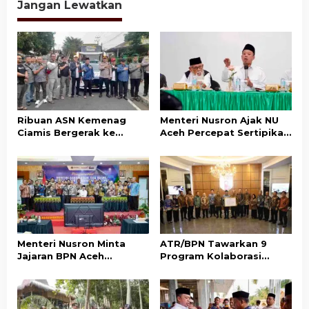
a
Jangan Lewatkan
s
i
p
o
s
Ribuan ASN Kemenag
Menteri Nusron Ajak NU
Ciamis Bergerak ke
Aceh Percepat Sertipikasi
Jakarta Hadiri Dzikir
Tanah Wakaf demi
Kebangsaan
Kepastian Hukum Aset
Umat
Menteri Nusron Minta
ATR/BPN Tawarkan 9
Jajaran BPN Aceh
Program Kolaborasi
Percepat Transformasi
dengan Pemda Lampung
Layanan Pertanahan
untuk Perkuat Layanan
Berbasis Kepuasan
Pertanahan
Masyarakat