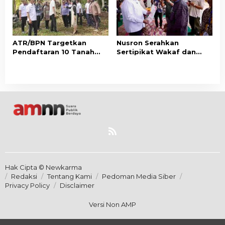
ATR/BPN Targetkan
Nusron Serahkan
Pendaftaran 10 Tanah
Sertipikat Wakaf dan
Ulayat di Sumba Timur,
Bantuan Rp500 Juta
Perkuat Perlindungan
untuk Pembangunan
Hak Masyarakat Adat
Masjid di Aceh Tamiang
Hak Cipta © Newkarma
Redaksi
Tentang Kami
Pedoman Media Siber
Privacy Policy
Disclaimer
Versi Non AMP