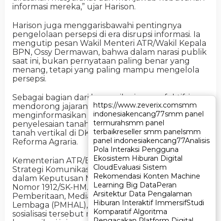
informasi mereka,” ujar Harison.
Harison juga menggarisbawahi pentingnya
pengelolaan persepsi di era disrupsi informasi. Ia
mengutip pesan Wakil Menteri ATR/Wakil Kepala
BPN, Ossy Dermawan, bahwa dalam narasi publik
saat ini, bukan pernyataan paling benar yang
menang, tetapi yang paling mampu mengelola
persepsi.
Sebagai bagian dari komunikasi yang efektif, ia
https://www.zeverix.com
https://www.zeverix.com
smm
smm
mendorong jajaran Humas untuk aktif
indonesia
indonesia
kencang77
kencang77
smm panel
smm panel
menginformasikan capaian program seperti
termurah
termurah
smm panel
smm panel
penyelesaian tanah tutupan Jepang, konsolidasi
terbaik
terbaik
reseller smm panel
reseller smm panel
smm
smm
tanah vertikal di DKI Jakarta, serta pelaksanaan
panel indonesia
panel indonesia
kencang77
kencang77
Analisis
Analisis
Reforma Agraria.
Pola Interaksi Pengguna
Pola Interaksi Pengguna
Ekosistem Hiburan Digital
Ekosistem Hiburan Digital
Kementerian ATR/BPN sendiri telah menyusun
Cloud
Cloud
Evaluasi Sistem
Evaluasi Sistem
Strategi Komunikasi Publik yang dituangkan
Rekomendasi Konten Machine
Rekomendasi Konten Machine
dalam Keputusan Menteri ATR/Kepala BPN
Learning Big Data
Learning Big Data
Peran
Peran
Nomor 1912/SK-HM.02/X/2024. Kepala Bagian
Arsitektur Data Pengalaman
Arsitektur Data Pengalaman
Pemberitaan, Media, dan Hubungan Antar
Hiburan Interaktif Immersif
Hiburan Interaktif Immersif
Studi
Studi
Lembaga (PMHAL), Bagas Agung Wibowo, dalam
Komparatif Algoritma
Komparatif Algoritma
sosialisasi tersebut menjelaskan bahwa strategi
Pengacakan Platform Digital
Pengacakan Platform Digital