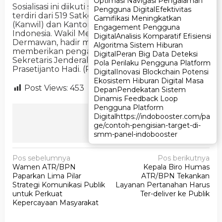
Optimasi Navigasi Pengalaman
Optimasi Navigasi Pengalaman
Sosialisasi ini diikuti sekitar 1.000 peserta yang
Pengguna Digital
Pengguna Digital
Efektivitas
Efektivitas
terdiri dari 519 Satker, termasuk Kantor Wilayah
Gamifikasi Meningkatkan
Gamifikasi Meningkatkan
(Kanwil) dan Kantor Pertanahan (Kantah) se-
Engagement Pengguna
Engagement Pengguna
Indonesia. Wakil Menteri ATR/Waka BPN, Ossy
Digital
Digital
Analisis Komparatif Efisiensi
Analisis Komparatif Efisiensi
Dermawan, hadir membuka kegiatan dan
Algoritma Sistem Hiburan
Algoritma Sistem Hiburan
memberikan pengarahan awal. Turut hadir pula
Digital
Digital
Peran Big Data Deteksi
Peran Big Data Deteksi
Sekretaris Jenderal Kementerian ATR/BPN, Pudji
Pola Perilaku Pengguna Platform
Pola Perilaku Pengguna Platform
Prasetijanto Hadi. (PUTRI)
Digital
Digital
Inovasi Blockchain Potensi
Inovasi Blockchain Potensi
Ekosistem Hiburan Digital Masa
Ekosistem Hiburan Digital Masa
Post Views:
453
Depan
Depan
Pendekatan Sistem
Pendekatan Sistem
Dinamis Feedback Loop
Dinamis Feedback Loop
Pengguna Platform
Pengguna Platform
Ikuti Kami
Digital
Digital
https://indobooster.com/pa
https://indobooster.com/pa
ge/contoh-pengisian-target-di-
ge/contoh-pengisian-target-di-
smm-panel-indobooster
smm-panel-indobooster
N
Pos sebelumnya
Pos berikutnya
Wamen ATR/BPN
Kepala Biro Humas
a
Paparkan Lima Pilar
ATR/BPN Tekankan
v
Strategi Komunikasi Publik
Layanan Pertanahan Harus
untuk Perkuat
Ter-deliver ke Publik
i
Kepercayaan Masyarakat
g