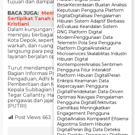
tujuan dan dampaknya,” ujar Budi.
Besar
Besar
Kecerdasan Buatan Analisis
Kecerdasan Buatan Analisis
Keputusan Pengguna Platform
Keputusan Pengguna Platform
BACA JUGA:
Menteri ATR/BPN Serahkan
Digital
Digital
Digitalisasi Pengalaman
Digitalisasi Pengalaman
Sertipikat Tanah untuk Rumah Ibadah Umat
Hiburan Sistem Adaptif Berbasis
Hiburan Sistem Adaptif Berbasis
Kristiani
AI
AI
Evaluasi Keandalan Sistem
Evaluasi Keandalan Sistem
Dalam kunjungan tersebut, Harison juga
RNG Platform Digital
RNG Platform Digital
meninjau berbagai fasilitas pelayanan di Kantah
Modern
Modern
Penggunaan Data
Penggunaan Data
Kota Depok, seperti loket pelayanan, ruang
Telemetri Pola Sesi Pengguna
Telemetri Pola Sesi Pengguna
warkah, dan ruang arsip. Ia turut menyapa
Platform Digital
Platform Digital
Arsitektur
Arsitektur
langsung para pegawai dan memastikan kondisi
Microservices Skalabilitas Industri
Microservices Skalabilitas Industri
layanan berjalan optimal.
Hiburan Digital
Hiburan Digital
Kontemporer
Kontemporer
Analisis Sentimen
Analisis Sentimen
Turut mendampingi dalam kunjungan ini, Kepala
Pengguna Fitur Interaktif
Pengguna Fitur Interaktif
Bagian Informasi Publik dan Pengelolaan
Platform Hiburan Digital
Platform Hiburan Digital
Peran
Peran
Pengaduan, Adhi Maskawan; Kepala Subbagian
Enkripsi Keamanan Data
Enkripsi Keamanan Data
Pemberitaan dan Media, Arie Satya Dwipraja; serta
Kepercayaan Pengguna
Kepercayaan Pengguna
Kepala Subbagian Pengelolaan Pengaduan,
Digital
Digital
Pendekatan Data-Driven
Pendekatan Data-Driven
Tegar Gallantry. Hadir pula sejumlah pejabat
Optimasi Navigasi Pengalaman
Optimasi Navigasi Pengalaman
pengawas dan jajaran Kantah Kota Depok.
Pengguna Digital
Pengguna Digital
Efektivitas
Efektivitas
(PUTRI)
Gamifikasi Meningkatkan
Gamifikasi Meningkatkan
Engagement Pengguna
Engagement Pengguna
Post Views:
663
Digital
Digital
Analisis Komparatif Efisiensi
Analisis Komparatif Efisiensi
Algoritma Sistem Hiburan
Algoritma Sistem Hiburan
Digital
Digital
Peran Big Data Deteksi
Peran Big Data Deteksi
Ikuti Kami