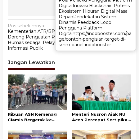
Pola Perilaku Pengguna Platform
Pola Perilaku Pengguna Platform
Digital
Digital
Inovasi Blockchain Potensi
Inovasi Blockchain Potensi
Ekosistem Hiburan Digital Masa
Ekosistem Hiburan Digital Masa
Depan
Depan
Pendekatan Sistem
Pendekatan Sistem
Dinamis Feedback Loop
Dinamis Feedback Loop
N
Pos sebelumnya
Pos berikutnya
Pengguna Platform
Pengguna Platform
Kementerian ATR/BPN
Sekjen ATR/BPN: Humas
a
Digital
Digital
https://indobooster.com/pa
https://indobooster.com/pa
Dorong Penguatan Peran
Daerah Harus Jadi
ge/contoh-pengisian-target-di-
ge/contoh-pengisian-target-di-
v
Humas sebagai Pelayan
Perpanjangan Tangan
smm-panel-indobooster
smm-panel-indobooster
Informasi Publik
Komunikasi Publik
i
g
Jangan Lewatkan
a
s
i
p
o
s
Ribuan ASN Kemenag
Menteri Nusron Ajak NU
Ciamis Bergerak ke
Aceh Percepat Sertipikasi
Jakarta Hadiri Dzikir
Tanah Wakaf demi
Kebangsaan
Kepastian Hukum Aset
Umat