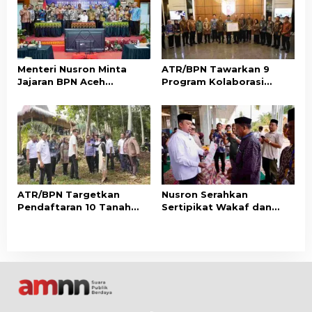
Menteri Nusron Minta
ATR/BPN Tawarkan 9
Jajaran BPN Aceh
Program Kolaborasi
Percepat Transformasi
dengan Pemda Lampung
Layanan Pertanahan
untuk Perkuat Layanan
Berbasis Kepuasan
Pertanahan
Masyarakat
ATR/BPN Targetkan
Nusron Serahkan
Pendaftaran 10 Tanah
Sertipikat Wakaf dan
Ulayat di Sumba Timur,
Bantuan Rp500 Juta
Perkuat Perlindungan
untuk Pembangunan
Hak Masyarakat Adat
Masjid di Aceh Tamiang