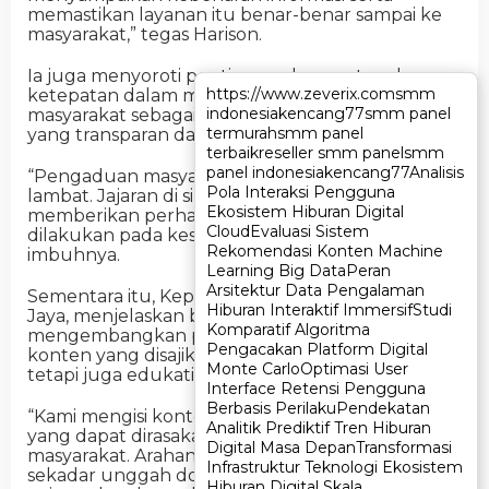
memastikan layanan itu benar-benar sampai ke
masyarakat,” tegas Harison.
Ia juga menyoroti pentingnya kecepatan dan
https://www.zeverix.com
https://www.zeverix.com
smm
smm
ketepatan dalam merespons pengaduan
indonesia
indonesia
kencang77
kencang77
smm panel
smm panel
masyarakat sebagai bagian dari pelayanan publik
termurah
termurah
smm panel
smm panel
yang transparan dan akuntabel.
terbaik
terbaik
reseller smm panel
reseller smm panel
smm
smm
panel indonesia
panel indonesia
kencang77
kencang77
Analisis
Analisis
“Pengaduan masyarakat tidak boleh ditangani
Pola Interaksi Pengguna
Pola Interaksi Pengguna
lambat. Jajaran di sini saya minta untuk
Ekosistem Hiburan Digital
Ekosistem Hiburan Digital
memberikan perhatian penuh agar respons
Cloud
Cloud
Evaluasi Sistem
Evaluasi Sistem
dilakukan pada kesempatan pertama,”
Rekomendasi Konten Machine
Rekomendasi Konten Machine
imbuhnya.
Learning Big Data
Learning Big Data
Peran
Peran
Arsitektur Data Pengalaman
Arsitektur Data Pengalaman
Sementara itu, Kepala Kantah Kota Depok, Budi
Hiburan Interaktif Immersif
Hiburan Interaktif Immersif
Studi
Studi
Jaya, menjelaskan bahwa pihaknya terus
Komparatif Algoritma
Komparatif Algoritma
mengembangkan pengelolaan media sosial agar
Pengacakan Platform Digital
Pengacakan Platform Digital
konten yang disajikan tidak hanya informatif,
Monte Carlo
Monte Carlo
Optimasi User
Optimasi User
tetapi juga edukatif.
Interface Retensi Pengguna
Interface Retensi Pengguna
Berbasis Perilaku
Berbasis Perilaku
Pendekatan
Pendekatan
“Kami mengisi konten media sosial dengan hal-hal
Analitik Prediktif Tren Hiburan
Analitik Prediktif Tren Hiburan
yang dapat dirasakan langsung manfaatnya oleh
Digital Masa Depan
Digital Masa Depan
Transformasi
Transformasi
masyarakat. Arahan pimpinan pusat jelas, jangan
Infrastruktur Teknologi Ekosistem
Infrastruktur Teknologi Ekosistem
sekadar unggah dokumentasi rapat, tapi jelaskan
Hiburan Digital Skala
Hiburan Digital Skala