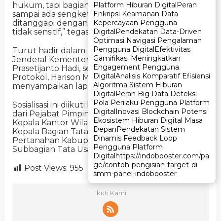
hukum, tapi bagian dari kehidupan. Jangan
Platform Hiburan Digital
Platform Hiburan Digital
Peran
Peran
sampai ada sengketa tanah yang justru
Enkripsi Keamanan Data
Enkripsi Keamanan Data
ditanggapi dengan konten bergaya TikTok yang
Kepercayaan Pengguna
Kepercayaan Pengguna
tidak sensitif,” tegasnya.
Digital
Digital
Pendekatan Data-Driven
Pendekatan Data-Driven
Optimasi Navigasi Pengalaman
Optimasi Navigasi Pengalaman
Pengguna Digital
Pengguna Digital
Efektivitas
Efektivitas
Turut hadir dalam kegiatan ini Sekretaris
Gamifikasi Meningkatkan
Gamifikasi Meningkatkan
Jenderal Kementerian ATR/BPN, Pudji
Engagement Pengguna
Engagement Pengguna
Prasetijanto Hadi, serta Kepala Biro Humas dan
Digital
Digital
Analisis Komparatif Efisiensi
Analisis Komparatif Efisiensi
Protokol, Harison Mocodompis, yang turut
Algoritma Sistem Hiburan
Algoritma Sistem Hiburan
menyampaikan laporan dan paparan.
Digital
Digital
Peran Big Data Deteksi
Peran Big Data Deteksi
Pola Perilaku Pengguna Platform
Pola Perilaku Pengguna Platform
Sosialisasi ini diikuti lebih dari 1.000 peserta, terdiri
Digital
Digital
Inovasi Blockchain Potensi
Inovasi Blockchain Potensi
dari Pejabat Pimpinan Tinggi Pratama, seluruh
Ekosistem Hiburan Digital Masa
Ekosistem Hiburan Digital Masa
Kepala Kantor Wilayah (Kanwil) BPN Provinsi,
Depan
Depan
Pendekatan Sistem
Pendekatan Sistem
Kepala Bagian Tata Usaha, Kepala Kantor
Dinamis Feedback Loop
Dinamis Feedback Loop
Pertanahan Kabupaten/Kota, hingga Kepala
Pengguna Platform
Pengguna Platform
Subbagian Tata Usaha. (PUTRI)
Digital
Digital
https://indobooster.com/pa
https://indobooster.com/pa
ge/contoh-pengisian-target-di-
ge/contoh-pengisian-target-di-
Post Views:
955
smm-panel-indobooster
smm-panel-indobooster
Ikuti Kami