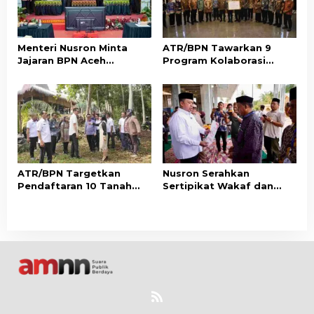
Menteri Nusron Minta
ATR/BPN Tawarkan 9
Jajaran BPN Aceh
Program Kolaborasi
Percepat Transformasi
dengan Pemda Lampung
Layanan Pertanahan
untuk Perkuat Layanan
Berbasis Kepuasan
Pertanahan
Masyarakat
ATR/BPN Targetkan
Nusron Serahkan
Pendaftaran 10 Tanah
Sertipikat Wakaf dan
Ulayat di Sumba Timur,
Bantuan Rp500 Juta
Perkuat Perlindungan
untuk Pembangunan
Hak Masyarakat Adat
Masjid di Aceh Tamiang