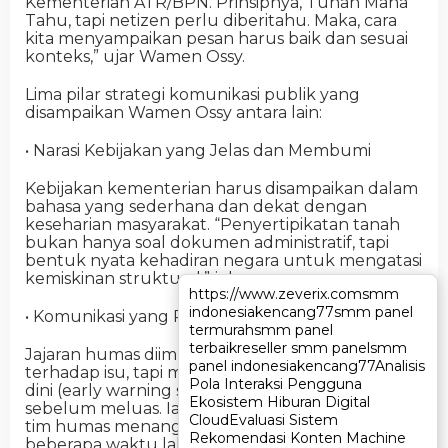
Kementerian ATR/BPN. Prinsipnya, Tuhan Maha
Tahu, tapi netizen perlu diberitahu. Maka, cara
kita menyampaikan pesan harus baik dan sesuai
konteks,” ujar Wamen Ossy.
Lima pilar strategi komunikasi publik yang
disampaikan Wamen Ossy antara lain:
• Narasi Kebijakan yang Jelas dan Membumi
Kebijakan kementerian harus disampaikan dalam
bahasa yang sederhana dan dekat dengan
keseharian masyarakat. “Penyertipikatan tanah
bukan hanya soal dokumen administratif, tapi
bentuk nyata kehadiran negara untuk mengatasi
kemiskinan struktural,” jelasnya.
https://www.zeverix.com
https://www.zeverix.com
smm
smm
indonesia
indonesia
kencang77
kencang77
smm panel
smm panel
• Komunikasi yang Proaktif dan Antisipatif
termurah
termurah
smm panel
smm panel
terbaik
terbaik
reseller smm panel
reseller smm panel
smm
smm
Jajaran humas diimbau tidak sekadar reaktif
panel indonesia
panel indonesia
kencang77
kencang77
Analisis
Analisis
terhadap isu, tapi membangun sistem peringatan
Pola Interaksi Pengguna
Pola Interaksi Pengguna
dini (early warning system) untuk mendeteksi isu
Ekosistem Hiburan Digital
Ekosistem Hiburan Digital
sebelum meluas. Ia mengapresiasi langkah cepat
Cloud
Cloud
Evaluasi Sistem
Evaluasi Sistem
tim humas menanggapi maraknya situs palsu
Rekomendasi Konten Machine
Rekomendasi Konten Machine
beberapa waktu lalu.