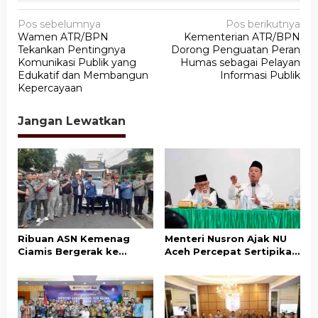
N
Pos sebelumnya
Pos berikutnya
Wamen ATR/BPN
Kementerian ATR/BPN
a
Tekankan Pentingnya
Dorong Penguatan Peran
v
Komunikasi Publik yang
Humas sebagai Pelayan
Edukatif dan Membangun
Informasi Publik
i
Kepercayaan
g
a
Jangan Lewatkan
s
i
p
o
s
Ribuan ASN Kemenag
Menteri Nusron Ajak NU
Ciamis Bergerak ke
Aceh Percepat Sertipikasi
Jakarta Hadiri Dzikir
Tanah Wakaf demi
Kebangsaan
Kepastian Hukum Aset
Umat