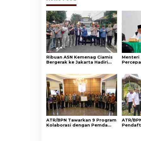
Ribuan ASN Kemenag Ciamis
Menteri
Bergerak ke Jakarta Hadiri
Percepa
Dzikir Kebangsaan
Wakaf d
Aset Um
ATR/BPN Tawarkan 9 Program
ATR/BPN
Kolaborasi dengan Pemda
Pendaft
Lampung untuk Perkuat
di Sumb
Layanan Pertanahan
Perlind
Adat