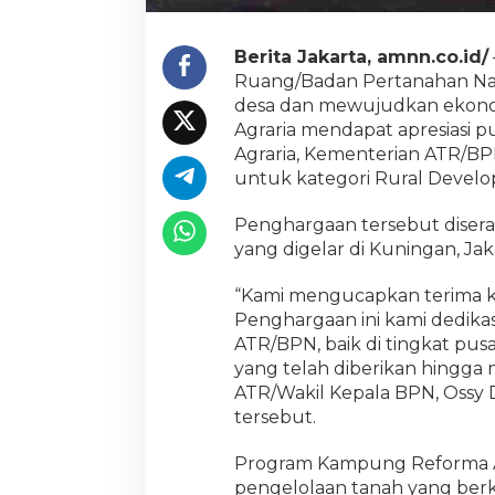
a
t
a
Berita Jakarta, amnn.co.id/
s
Ruang/Badan Pertanahan Na
I
desa dan mewujudkan ekonom
n
Agraria mendapat apresiasi 
o
Agraria, Kementerian ATR/BP
v
a
untuk kategori Rural Develo
s
i
Penghargaan tersebut diser
K
yang digelar di Kuningan, Jak
a
m
p
“Kami mengucapkan terima kas
u
Penghargaan ini kami dedika
n
ATR/BPN, baik di tingkat pus
g
yang telah diberikan hingga 
R
ATR/Wakil Kepala BPN, Ossy
e
f
tersebut.
o
r
Program Kampung Reforma Ag
m
pengelolaan tanah yang berk
a