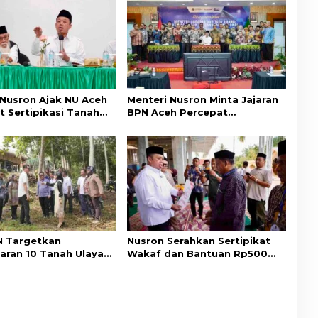
 Nusron Ajak NU Aceh
Menteri Nusron Minta Jajaran
t Sertipikasi Tanah
BPN Aceh Percepat
emi Kepastian Hukum
Transformasi Layanan
at
Pertanahan Berbasis
Kepuasan Masyarakat
 Targetkan
Nusron Serahkan Sertipikat
aran 10 Tanah Ulayat
Wakaf dan Bantuan Rp500
a Timur, Perkuat
Juta untuk Pembangunan
ungan Hak Masyarakat
Masjid di Aceh Tamiang