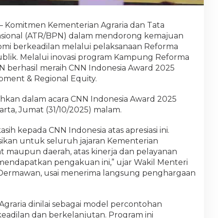
– Komitmen Kementerian Agraria dan Tata
sional (ATR/BPN) dalam mendorong kemajuan
i berkeadilan melalui pelaksanaan Reforma
publik. Melalui inovasi program Kampung Reforma
N berhasil meraih CNN Indonesia Award 2025
pment & Regional Equity.
ahkan dalam acara CNN Indonesia Award 2025
arta, Jumat (31/10/2025) malam.
ih kepada CNN Indonesia atas apresiasi ini.
sikan untuk seluruh jajaran Kementerian
at maupun daerah, atas kinerja dan pelayanan
mendapatkan pengakuan ini,” ujar Wakil Menteri
 Dermawan, usai menerima langsung penghargaan
raria dinilai sebagai model percontohan
eadilan dan berkelanjutan. Program ini