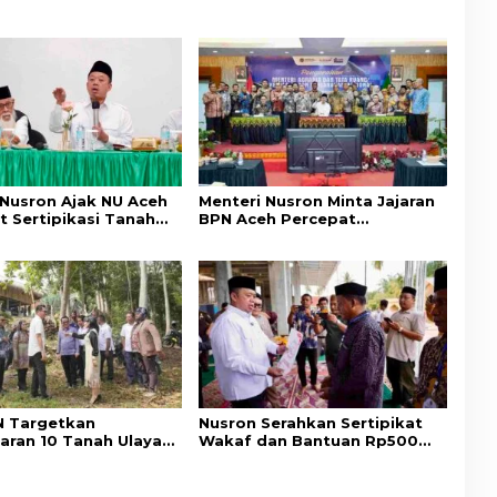
 Nusron Ajak NU Aceh
Menteri Nusron Minta Jajaran
t Sertipikasi Tanah
BPN Aceh Percepat
emi Kepastian Hukum
Transformasi Layanan
at
Pertanahan Berbasis
Kepuasan Masyarakat
 Targetkan
Nusron Serahkan Sertipikat
aran 10 Tanah Ulayat
Wakaf dan Bantuan Rp500
a Timur, Perkuat
Juta untuk Pembangunan
ungan Hak Masyarakat
Masjid di Aceh Tamiang