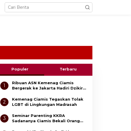
Populer
Terbaru
Ribuan ASN Kemenag Ciamis
1
Bergerak ke Jakarta Hadiri Dzikir
Kebangsaan
Kemenag Ciamis Tegaskan Tolak
2
LGBT di Lingkungan Madrasah
Seminar Parenting KKRA
3
Sadananya Ciamis Bekali Orang
Tua Cegah Bullying dan Kekerasan