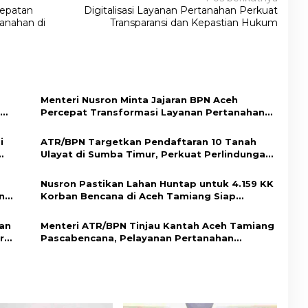
epatan
Digitalisasi Layanan Pertanahan Perkuat
anahan di
Transparansi dan Kepastian Hukum
Menteri Nusron Minta Jajaran BPN Aceh
Percepat Transformasi Layanan Pertanahan
Berbasis Kepuasan Masyarakat
i
ATR/BPN Targetkan Pendaftaran 10 Tanah
Ulayat di Sumba Timur, Perkuat Perlindungan
Hak Masyarakat Adat
Nusron Pastikan Lahan Huntap untuk 4.159 KK
n
Korban Bencana di Aceh Tamiang Siap
Digunakan
ban
Menteri ATR/BPN Tinjau Kantah Aceh Tamiang
r
Pascabencana, Pelayanan Pertanahan
Kembali Normal