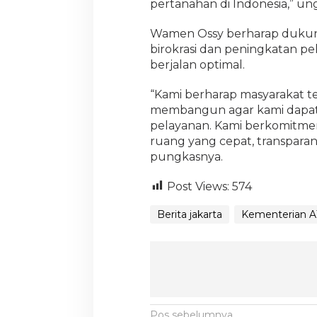
pertanahan di Indonesia,” un
Wamen Ossy berharap dukung
birokrasi dan peningkatan p
berjalan optimal.
“Kami berharap masyarakat t
membangun agar kami dapat 
pelayanan. Kami berkomitme
ruang yang cepat, transparan
pungkasnya.
Post Views:
574
Berita jakarta
Kementerian 
Pos sebelumnya