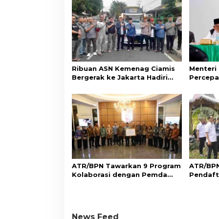
Ribuan ASN Kemenag Ciamis
Menteri
Bergerak ke Jakarta Hadiri
Percepa
Dzikir Kebangsaan
Wakaf d
Aset Um
ATR/BPN Tawarkan 9 Program
ATR/BPN
Kolaborasi dengan Pemda
Pendaft
Lampung untuk Perkuat
di Sumb
Layanan Pertanahan
Perlind
Adat
News Feed