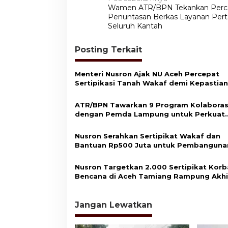
N
Wamen ATR/BPN Tekankan Perc
a
Penuntasan Berkas Layanan Pert
v
Seluruh Kantah
i
Posting Terkait
g
a
Menteri Nusron Ajak NU Aceh Percepat
s
Sertipikasi Tanah Wakaf demi Kepastian
Hukum Aset Umat
i
ATR/BPN Tawarkan 9 Program Kolaboras
p
dengan Pemda Lampung untuk Perkuat
Layanan Pertanahan
o
Nusron Serahkan Sertipikat Wakaf dan
s
Bantuan Rp500 Juta untuk Pembanguna
Masjid di Aceh Tamiang
Nusron Targetkan 2.000 Sertipikat Kor
Bencana di Aceh Tamiang Rampung Akhi
2026
Jangan Lewatkan