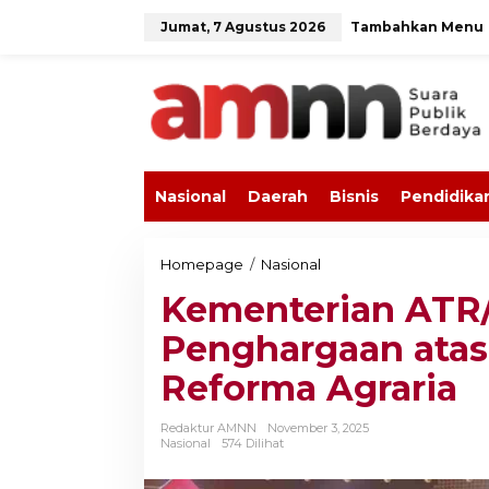
L
Jumat, 7 Agustus 2026
Tambahkan Menu
e
w
a
t
i
k
e
k
o
Nasional
Daerah
Bisnis
Pendidika
n
t
e
n
Homepage
/
Nasional
K
e
Kementerian ATR
m
e
Penghargaan atas
n
t
Reforma Agraria
e
r
i
Redaktur AMNN
November 3, 2025
a
Nasional
574 Dilihat
n
A