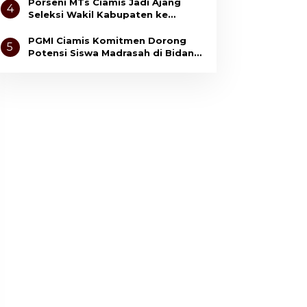
Anak
Porseni MTs Ciamis Jadi Ajang
4
Seleksi Wakil Kabupaten ke
Tingkat Jawa Barat
PGMI Ciamis Komitmen Dorong
5
Potensi Siswa Madrasah di Bidang
Olahraga dan Seni