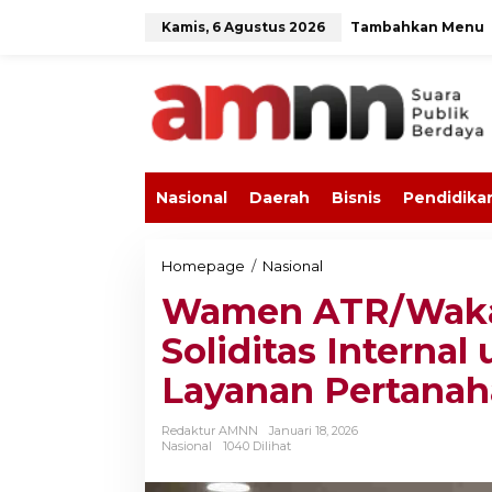
L
Kamis, 6 Agustus 2026
Tambahkan Menu
e
w
a
t
i
k
e
k
o
Nasional
Daerah
Bisnis
Pendidika
n
t
e
n
Homepage
/
Nasional
W
a
Wamen ATR/Waka
m
e
Soliditas Interna
n
A
Layanan Pertana
T
R
/
Redaktur AMNN
Januari 18, 2026
W
Nasional
1040 Dilihat
a
k