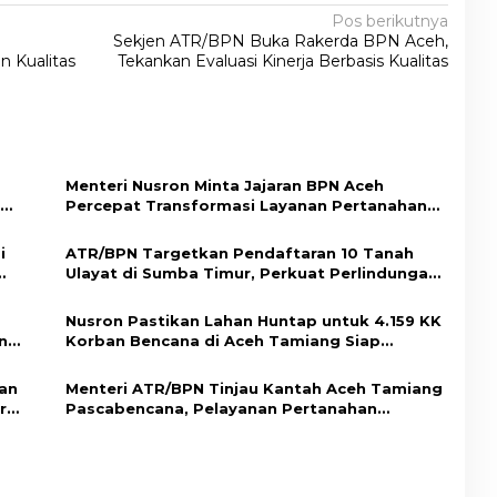
Pos berikutnya
Sekjen ATR/BPN Buka Rakerda BPN Aceh,
 Kualitas
Tekankan Evaluasi Kinerja Berbasis Kualitas
Menteri Nusron Minta Jajaran BPN Aceh
Percepat Transformasi Layanan Pertanahan
Berbasis Kepuasan Masyarakat
i
ATR/BPN Targetkan Pendaftaran 10 Tanah
Ulayat di Sumba Timur, Perkuat Perlindungan
Hak Masyarakat Adat
Nusron Pastikan Lahan Huntap untuk 4.159 KK
n
Korban Bencana di Aceh Tamiang Siap
Digunakan
ban
Menteri ATR/BPN Tinjau Kantah Aceh Tamiang
r
Pascabencana, Pelayanan Pertanahan
Kembali Normal