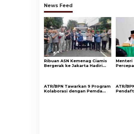
News Feed
Ribuan ASN Kemenag Ciamis
Menteri
Bergerak ke Jakarta Hadiri
Percepa
Dzikir Kebangsaan
Wakaf d
Aset Um
ATR/BPN Tawarkan 9 Program
ATR/BPN
Kolaborasi dengan Pemda
Pendaft
Lampung untuk Perkuat
di Sumb
Layanan Pertanahan
Perlind
Adat