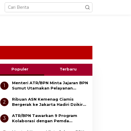
Populer
Terbaru
Menteri ATR/BPN Minta Jajaran BPN
1
Sumut Utamakan Pelayanan
Cepat, Transparan, dan Berbasis
Sistem
Ribuan ASN Kemenag Ciamis
2
Bergerak ke Jakarta Hadiri Dzikir
Kebangsaan
ATR/BPN Tawarkan 9 Program
3
Kolaborasi dengan Pemda
Lampung untuk Perkuat Layanan