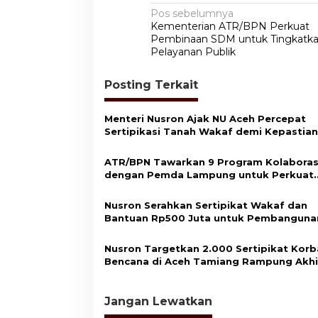
N
Pos sebelumnya
Kementerian ATR/BPN Perkuat
a
Pembinaan SDM untuk Tingkatkan
v
Pelayanan Publik
i
Posting Terkait
g
a
Menteri Nusron Ajak NU Aceh Percepat
s
Sertipikasi Tanah Wakaf demi Kepastian
Hukum Aset Umat
i
ATR/BPN Tawarkan 9 Program Kolaboras
p
dengan Pemda Lampung untuk Perkuat
Layanan Pertanahan
o
Nusron Serahkan Sertipikat Wakaf dan
s
Bantuan Rp500 Juta untuk Pembanguna
Masjid di Aceh Tamiang
Nusron Targetkan 2.000 Sertipikat Kor
Bencana di Aceh Tamiang Rampung Akhi
2026
Jangan Lewatkan