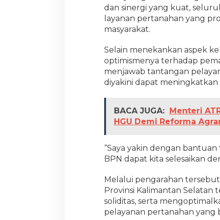
n
dan sinergi yang kuat, selu
P
layanan pertanahan yang pro
e
masyarakat.
r
t
Selain menekankan aspek k
a
n
optimismenya terhadap pemanf
a
menjawab tantangan pelayana
h
diyakini dapat meningkatkan ef
a
n
BACA JUGA:
Menteri AT
HGU Demi Reforma Agrar
“Saya yakin dengan bantuan 
BPN dapat kita selesaikan de
Melalui pengarahan tersebut
Provinsi Kalimantan Selatan 
soliditas, serta mengoptima
pelayanan pertanahan yang be