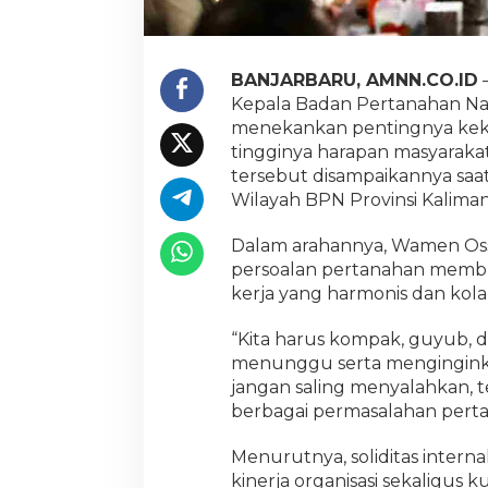
r
n
a
l
BANJARBARU, AMNN.CO.ID
–
u
Kepala Badan Pertanahan N
n
menekankan pentingnya keko
t
u
tingginya harapan masyarakat
k
tersebut disampaikannya saa
T
Wilayah BPN Provinsi Kalimant
i
n
Dalam arahannya, Wamen Os
g
k
persoalan pertanahan membut
a
kerja yang harmonis dan kola
t
k
“Kita harus kompak, guyub, 
a
menunggu serta menginginkan k
n
L
jangan saling menyalahkan, 
a
berbagai permasalahan perta
y
a
Menurutnya, soliditas intern
n
kinerja organisasi sekaligus
a