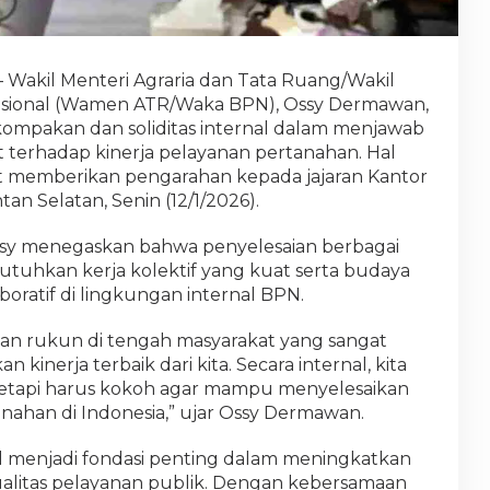
 Wakil Menteri Agraria dan Tata Ruang/Wakil
asional (Wamen ATR/Waka BPN), Ossy Dermawan,
mpakan dan soliditas internal dalam menjawab
 terhadap kinerja pelayanan pertanahan. Hal
t memberikan pengarahan kepada jajaran Kantor
an Selatan, Senin (12/1/2026).
sy menegaskan bahwa penyelesaian berbagai
uhkan kerja kolektif yang kuat serta budaya
boratif di lingkungan internal BPN.
dan rukun di tengah masyarakat yang sangat
inerja terbaik dari kita. Secara internal, kita
tetapi harus kokoh agar mampu menyelesaikan
nahan di Indonesia,” ujar Ossy Dermawan.
al menjadi fondasi penting dalam meningkatkan
 kualitas pelayanan publik. Dengan kebersamaan