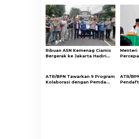
Ribuan ASN Kemenag Ciamis
Menteri
Bergerak ke Jakarta Hadiri
Percepa
Dzikir Kebangsaan
Wakaf d
Aset Um
ATR/BPN Tawarkan 9 Program
ATR/BPN
Kolaborasi dengan Pemda
Pendaft
Lampung untuk Perkuat
di Sumb
Layanan Pertanahan
Perlind
Adat