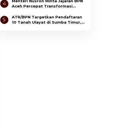
Pertanahan
Menteri Nusron Minta Jajaran BPN
4
Aceh Percepat Transformasi
Layanan Pertanahan Berbasis
Kepuasan Masyarakat
ATR/BPN Targetkan Pendaftaran
5
10 Tanah Ulayat di Sumba Timur,
Perkuat Perlindungan Hak
Masyarakat Adat