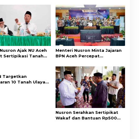
 Nusron Ajak NU Aceh
Menteri Nusron Minta Jajaran
t Sertipikasi Tanah
BPN Aceh Percepat
emi Kepastian Hukum
Transformasi Layanan
at
Pertanahan Berbasis
Kepuasan Masyarakat
 Targetkan
aran 10 Tanah Ulayat
a Timur, Perkuat
ungan Hak Masyarakat
Nusron Serahkan Sertipikat
Wakaf dan Bantuan Rp500
Juta untuk Pembangunan
Masjid di Aceh Tamiang