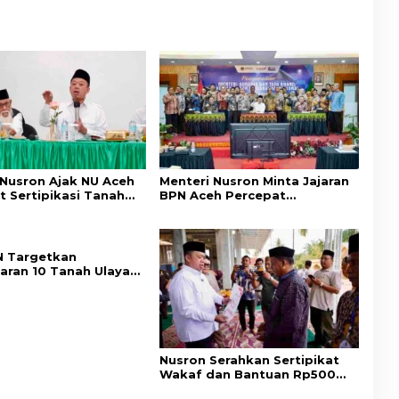
 Nusron Ajak NU Aceh
Menteri Nusron Minta Jajaran
t Sertipikasi Tanah
BPN Aceh Percepat
emi Kepastian Hukum
Transformasi Layanan
at
Pertanahan Berbasis
Kepuasan Masyarakat
 Targetkan
aran 10 Tanah Ulayat
a Timur, Perkuat
ungan Hak Masyarakat
Nusron Serahkan Sertipikat
Wakaf dan Bantuan Rp500
Juta untuk Pembangunan