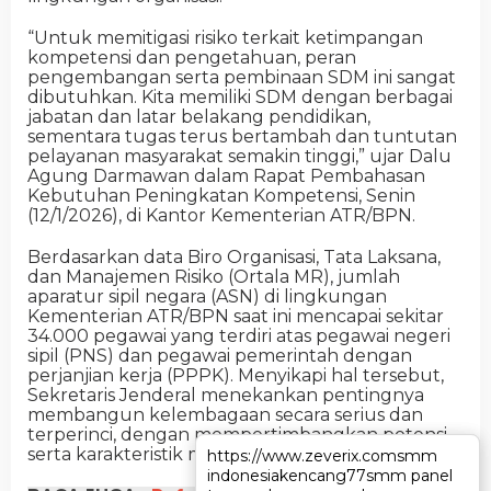
“Untuk memitigasi risiko terkait ketimpangan
kompetensi dan pengetahuan, peran
pengembangan serta pembinaan SDM ini sangat
dibutuhkan. Kita memiliki SDM dengan berbagai
jabatan dan latar belakang pendidikan,
sementara tugas terus bertambah dan tuntutan
pelayanan masyarakat semakin tinggi,” ujar Dalu
Agung Darmawan dalam Rapat Pembahasan
Kebutuhan Peningkatan Kompetensi, Senin
(12/1/2026), di Kantor Kementerian ATR/BPN.
Berdasarkan data Biro Organisasi, Tata Laksana,
dan Manajemen Risiko (Ortala MR), jumlah
aparatur sipil negara (ASN) di lingkungan
Kementerian ATR/BPN saat ini mencapai sekitar
34.000 pegawai yang terdiri atas pegawai negeri
sipil (PNS) dan pegawai pemerintah dengan
perjanjian kerja (PPPK). Menyikapi hal tersebut,
Sekretaris Jenderal menekankan pentingnya
membangun kelembagaan secara serius dan
terperinci, dengan mempertimbangkan potensi
serta karakteristik masing-masing pegawai.
https://www.zeverix.com
https://www.zeverix.com
smm
smm
indonesia
indonesia
kencang77
kencang77
smm panel
smm panel