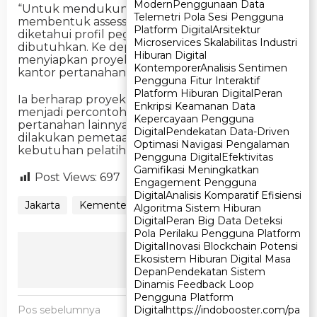
Modern
Modern
Penggunaan Data
Penggunaan Data
“Untuk mendukung pemetaan SDM, kami
Telemetri Pola Sesi Pengguna
Telemetri Pola Sesi Pengguna
membentuk assessment center agar dapat
Platform Digital
Platform Digital
Arsitektur
Arsitektur
diketahui profil pegawai dan jenis pelatihan yang
Microservices Skalabilitas Industri
Microservices Skalabilitas Industri
dibutuhkan. Ke depan, pada Mei 2026 kami juga
Hiburan Digital
Hiburan Digital
menyiapkan proyek kantor model untuk tiga
Kontemporer
Kontemporer
Analisis Sentimen
Analisis Sentimen
kantor pertanahan,” ujar Agustyarsyah.
Pengguna Fitur Interaktif
Pengguna Fitur Interaktif
Platform Hiburan Digital
Platform Hiburan Digital
Peran
Peran
Ia berharap proyek kantor model tersebut dapat
Enkripsi Keamanan Data
Enkripsi Keamanan Data
menjadi percontohan bagi ratusan kantor
Kepercayaan Pengguna
Kepercayaan Pengguna
pertanahan lainnya di Indonesia, setelah
Digital
Digital
Pendekatan Data-Driven
Pendekatan Data-Driven
dilakukan pemetaan kondisi, profil pegawai, serta
Optimasi Navigasi Pengalaman
Optimasi Navigasi Pengalaman
kebutuhan pelatihan secara menyeluruh.
Pengguna Digital
Pengguna Digital
Efektivitas
Efektivitas
Gamifikasi Meningkatkan
Gamifikasi Meningkatkan
Post Views:
697
Engagement Pengguna
Engagement Pengguna
Digital
Digital
Analisis Komparatif Efisiensi
Analisis Komparatif Efisiensi
Jakarta
Kementerian ATR/BPN
Algoritma Sistem Hiburan
Algoritma Sistem Hiburan
Digital
Digital
Peran Big Data Deteksi
Peran Big Data Deteksi
Pola Perilaku Pengguna Platform
Pola Perilaku Pengguna Platform
Digital
Digital
Inovasi Blockchain Potensi
Inovasi Blockchain Potensi
Ikuti Kami
Ekosistem Hiburan Digital Masa
Ekosistem Hiburan Digital Masa
Depan
Depan
Pendekatan Sistem
Pendekatan Sistem
Dinamis Feedback Loop
Dinamis Feedback Loop
Pengguna Platform
Pengguna Platform
N
Digital
Digital
https://indobooster.com/pa
https://indobooster.com/pa
Pos sebelumnya
Pos berikutnya