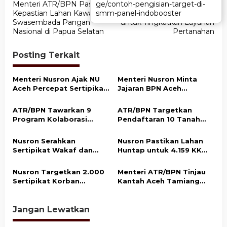
ge/contoh-pengisian-target-di-
ge/contoh-pengisian-target-di-
Menteri ATR/BPN Pastikan
Wamen ATR/Waka BPN
a
smm-panel-indobooster
smm-panel-indobooster
Kepastian Lahan Kawasan
Tekankan Soliditas Internal
v
Swasembada Pangan
untuk Tingkatkan Layanan
Nasional di Papua Selatan
Pertanahan
i
g
Posting Terkait
a
s
Menteri Nusron Ajak NU
Menteri Nusron Minta
Aceh Percepat Sertipikasi
Jajaran BPN Aceh
i
Tanah Wakaf demi
Percepat Transformasi
p
Kepastian Hukum Aset
Layanan Pertanahan
ATR/BPN Tawarkan 9
ATR/BPN Targetkan
Umat
Berbasis Kepuasan
o
Program Kolaborasi
Pendaftaran 10 Tanah
Masyarakat
dengan Pemda Lampung
Ulayat di Sumba Timur,
s
untuk Perkuat Layanan
Perkuat Perlindungan
Nusron Serahkan
Nusron Pastikan Lahan
Pertanahan
Hak Masyarakat Adat
Sertipikat Wakaf dan
Huntap untuk 4.159 KK
Bantuan Rp500 Juta
Korban Bencana di Aceh
untuk Pembangunan
Tamiang Siap Digunakan
Nusron Targetkan 2.000
Menteri ATR/BPN Tinjau
Masjid di Aceh Tamiang
Sertipikat Korban
Kantah Aceh Tamiang
Bencana di Aceh Tamiang
Pascabencana, Pelayanan
Rampung Akhir 2026
Pertanahan Kembali
Normal
Jangan Lewatkan