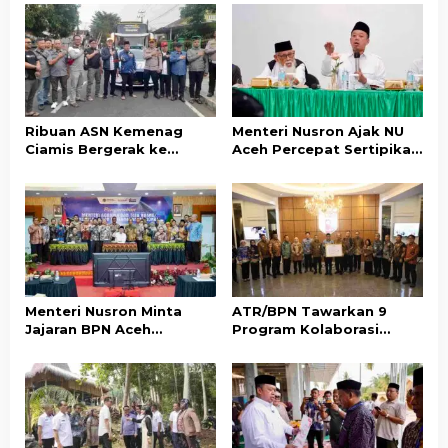
Ribuan ASN Kemenag
Menteri Nusron Ajak NU
Ciamis Bergerak ke
Aceh Percepat Sertipikasi
Jakarta Hadiri Dzikir
Tanah Wakaf demi
Kebangsaan
Kepastian Hukum Aset
Umat
Menteri Nusron Minta
ATR/BPN Tawarkan 9
Jajaran BPN Aceh
Program Kolaborasi
Percepat Transformasi
dengan Pemda Lampung
Layanan Pertanahan
untuk Perkuat Layanan
Berbasis Kepuasan
Pertanahan
Masyarakat