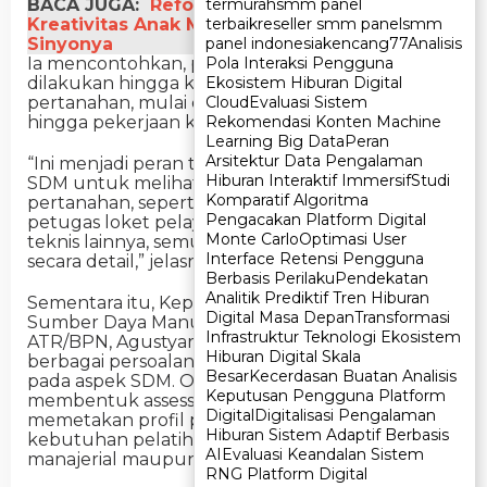
termurah
termurah
smm panel
smm panel
BACA JUGA:
Reforma Agraria Hidupkan
terbaik
terbaik
reseller smm panel
reseller smm panel
smm
smm
Kreativitas Anak Muda di Desa Wisata Bukit
panel indonesia
panel indonesia
kencang77
kencang77
Analisis
Analisis
Sinyonya
Pola Interaksi Pengguna
Pola Interaksi Pengguna
Ia mencontohkan, pemetaan kompetensi perlu
Ekosistem Hiburan Digital
Ekosistem Hiburan Digital
dilakukan hingga ke level teknis di kantor
Cloud
Cloud
Evaluasi Sistem
Evaluasi Sistem
pertanahan, mulai dari petugas loket pelayanan
Rekomendasi Konten Machine
Rekomendasi Konten Machine
hingga pekerjaan ketatausahaan.
Learning Big Data
Learning Big Data
Peran
Peran
Arsitektur Data Pengalaman
Arsitektur Data Pengalaman
“Ini menjadi peran teman-teman pengembangan
Hiburan Interaktif Immersif
Hiburan Interaktif Immersif
Studi
Studi
SDM untuk melihat para aktor yang ada di kantor
Komparatif Algoritma
Komparatif Algoritma
pertanahan, seperti apa karakteristiknya. Baik
Pengacakan Platform Digital
Pengacakan Platform Digital
petugas loket pelayanan maupun pekerjaan
Monte Carlo
Monte Carlo
Optimasi User
Optimasi User
teknis lainnya, semua itu penting untuk dibahas
Interface Retensi Pengguna
Interface Retensi Pengguna
secara detail,” jelasnya.
Berbasis Perilaku
Berbasis Perilaku
Pendekatan
Pendekatan
Analitik Prediktif Tren Hiburan
Analitik Prediktif Tren Hiburan
Sementara itu, Kepala Badan Pengembangan
Digital Masa Depan
Digital Masa Depan
Transformasi
Transformasi
Sumber Daya Manusia (BPSDM) Kementerian
Infrastruktur Teknologi Ekosistem
Infrastruktur Teknologi Ekosistem
ATR/BPN, Agustyarsyah, menyampaikan bahwa
Hiburan Digital Skala
Hiburan Digital Skala
berbagai persoalan organisasi kerap bermuara
Besar
Besar
Kecerdasan Buatan Analisis
Kecerdasan Buatan Analisis
pada aspek SDM. Oleh karena itu, BPSDM
Keputusan Pengguna Platform
Keputusan Pengguna Platform
membentuk assessment center untuk
Digital
Digital
Digitalisasi Pengalaman
Digitalisasi Pengalaman
memetakan profil pegawai sekaligus menyusun
Hiburan Sistem Adaptif Berbasis
Hiburan Sistem Adaptif Berbasis
kebutuhan pelatihan yang sesuai, baik di bidang
AI
AI
Evaluasi Keandalan Sistem
Evaluasi Keandalan Sistem
manajerial maupun teknis.
RNG Platform Digital
RNG Platform Digital