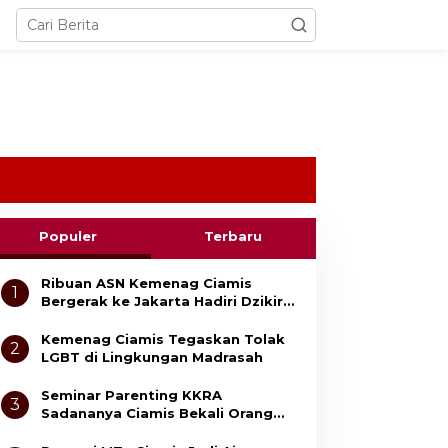
Populer
Terbaru
Ribuan ASN Kemenag Ciamis
1
Bergerak ke Jakarta Hadiri Dzikir
Kebangsaan
Kemenag Ciamis Tegaskan Tolak
2
LGBT di Lingkungan Madrasah
Seminar Parenting KKRA
3
Sadananya Ciamis Bekali Orang
Tua Cegah Bullying dan Kekerasan