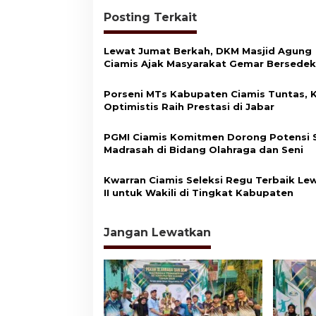
i
Posting Terkait
g
a
Lewat Jumat Berkah, DKM Masjid Agung
s
Ciamis Ajak Masyarakat Gemar Bersede
i
Porseni MTs Kabupaten Ciamis Tuntas,
p
Optimistis Raih Prestasi di Jabar
o
PGMI Ciamis Komitmen Dorong Potensi 
s
Madrasah di Bidang Olahraga dan Seni
Kwarran Ciamis Seleksi Regu Terbaik Le
II untuk Wakili di Tingkat Kabupaten
Jangan Lewatkan