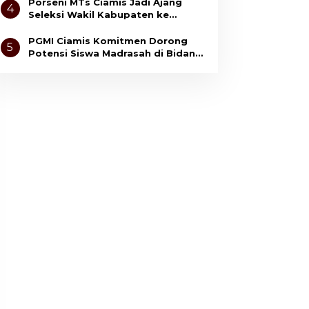
Anak
Porseni MTs Ciamis Jadi Ajang
4
Seleksi Wakil Kabupaten ke
Tingkat Jawa Barat
PGMI Ciamis Komitmen Dorong
5
Potensi Siswa Madrasah di Bidang
Olahraga dan Seni