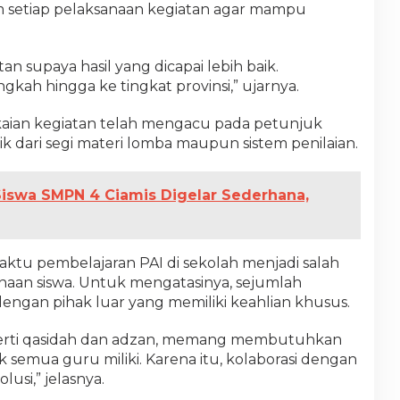
m setiap pelaksanaan kegiatan agar mampu
an supaya hasil yang dicapai lebih baik.
gkah hingga ke tingkat provinsi,” ujarnya.
kaian kegiatan telah mengacu pada petunjuk
baik dari segi materi lomba maupun sistem penilaian.
iswa SMPN 4 Ciamis Digelar Sederhana,
ktu pembelajaran PAI di sekolah menjadi salah
aan siswa. Untuk mengatasinya, sejumlah
dengan pihak luar yang memiliki keahlian khusus.
perti qasidah dan adzan, memang membutuhkan
semua guru miliki. Karena itu, kolaborasi dengan
lusi,” jelasnya.