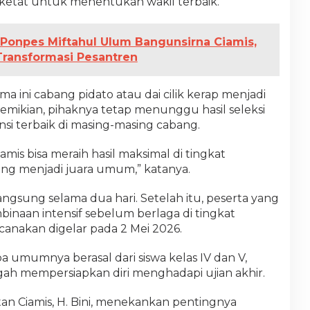
 ketat untuk menentukan wakil terbaik.
 Ponpes Miftahul Ulum Bangunsirna Ciamis,
ransformasi Pesantren
a ini cabang pidato atau dai cilik kerap menjadi
demikian, pihaknya tetap menunggu hasil seleksi
nsi terbaik di masing-masing cabang.
is bisa meraih hasil maksimal di tingkat
ng menjadi juara umum,” katanya.
ngsung selama dua hari. Setelah itu, peserta yang
inaan intensif sebelum berlaga di tingkat
canakan digelar pada 2 Mei 2026.
 umumnya berasal dari siswa kelas IV dan V,
gah mempersiapkan diri menghadapi ujian akhir.
atan Ciamis, H. Bini, menekankan pentingnya