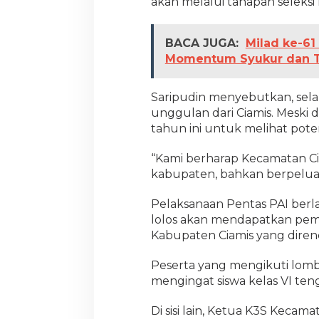
akan melalui tahapan seleksi
BACA JUGA:
Milad ke-61
Momentum Syukur dan T
Saripudin menyebutkan, selam
unggulan dari Ciamis. Meski 
tahun ini untuk melihat pote
“Kami berharap Kecamatan Ciam
kabupaten, bahkan berpelua
Pelaksanaan Pentas PAI berla
lolos akan mendapatkan pemb
Kabupaten Ciamis yang diren
Peserta yang mengikuti lomba
mengingat siswa kelas VI ten
Di sisi lain, Ketua K3S Kecam