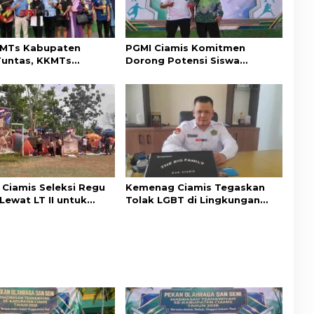
 MTs Kabupaten
PGMI Ciamis Komitmen
Tuntas, KKMTs
Dorong Potensi Siswa
is Raih Prestasi di
Madrasah di Bidang Olahraga
dan Seni
 Ciamis Seleksi Regu
Kemenag Ciamis Tegaskan
Lewat LT II untuk
Tolak LGBT di Lingkungan
di Tingkat Kabupaten
Madrasah