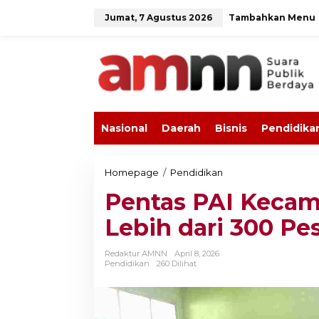
L
Jumat, 7 Agustus 2026
Tambahkan Menu
e
w
a
t
i
k
e
k
o
Nasional
Daerah
Bisnis
Pendidika
n
t
e
n
Homepage
/
Pendidikan
P
e
Pentas PAI Kecam
n
t
Lebih dari 300 Pe
a
s
P
Redaktur AMNN
April 8, 2026
A
Pendidikan
260 Dilihat
I
K
e
c