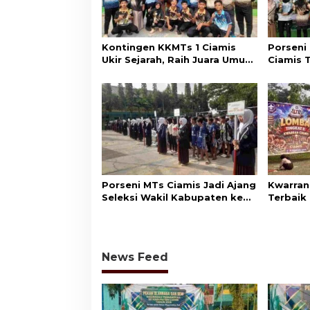
Kontingen KKMTs 1 Ciamis
Porseni
Ukir Sejarah, Raih Juara Umum
Ciamis 
Porseni MTs Kabupaten
Optimist
Ciamis
Jabar
Porseni MTs Ciamis Jadi Ajang
Kwarran
Seleksi Wakil Kabupaten ke
Terbaik 
Tingkat Jawa Barat
Wakili 
News Feed