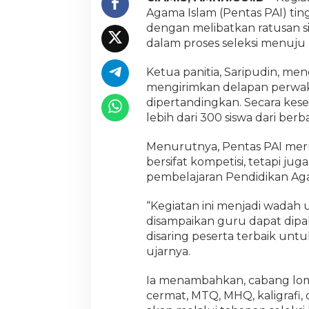
d
Agama Islam (Pentas PAI) tin
a
dengan melibatkan ratusan si
r
dalam proses seleksi menuju 
i
3
0
Ketua panitia, Saripudin, 
0
mengirimkan delapan perwak
P
dipertandingkan. Secara kese
e
lebih dari 300 siswa dari berb
s
e
r
Menurutnya, Pentas PAI mer
t
bersifat kompetisi, tetapi jug
a
pembelajaran Pendidikan Aga
“Kegiatan ini menjadi wadah
disampaikan guru dapat dipaha
disaring peserta terbaik unt
ujarnya.
Ia menambahkan, cabang lomba
cermat, MTQ, MHQ, kaligrafi, q