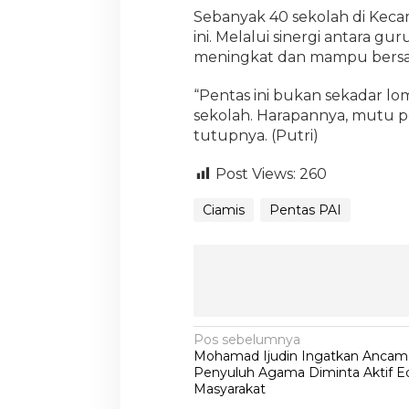
Sebanyak 40 sekolah di Keca
ini. Melalui sinergi antara gu
meningkat dan mampu bersai
“Pentas ini bukan sekadar lom
sekolah. Harapannya, mutu pe
tutupnya. (Putri)
Post Views:
260
Ciamis
Pentas PAI
N
Pos sebelumnya
Mohamad Ijudin Ingatkan Ancaman
a
Penyuluh Agama Diminta Aktif E
v
Masyarakat