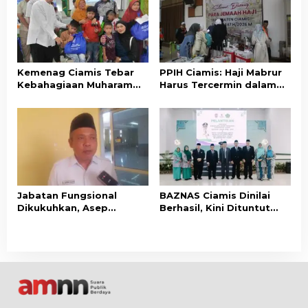
Kemenag Ciamis Tebar
PPIH Ciamis: Haji Mabrur
Kebahagiaan Muharam
Harus Tercermin dalam
untuk Ribuan Anak Yatim
Akhlak dan Kepedulian
dan Disabilitas
Sosial
Jabatan Fungsional
BAZNAS Ciamis Dinilai
Dikukuhkan, Asep
Berhasil, Kini Dituntut
Lukman Minta ASN
Pertahankan dan
Kemenag Ciamis Bekerja
Tingkatkan Prestasi
Profesional