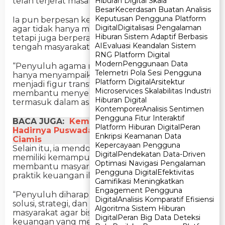
Hiburan Digital Skala
Hiburan Digital Skala
telah terjerat masalah keuangan.
Besar
Besar
Kecerdasan Buatan Analisis
Kecerdasan Buatan Analisis
Keputusan Pengguna Platform
Keputusan Pengguna Platform
Ia pun berpesan kepada para penyuluh agama
Digital
Digital
Digitalisasi Pengalaman
Digitalisasi Pengalaman
agar tidak hanya menjalankan fungsi dakwah,
Hiburan Sistem Adaptif Berbasis
Hiburan Sistem Adaptif Berbasis
tetapi juga berperan sebagai agen perubahan di
AI
AI
Evaluasi Keandalan Sistem
Evaluasi Keandalan Sistem
tengah masyarakat.
RNG Platform Digital
RNG Platform Digital
Modern
Modern
Penggunaan Data
Penggunaan Data
“Penyuluh agama memiliki tugas mulia, bukan
Telemetri Pola Sesi Pengguna
Telemetri Pola Sesi Pengguna
hanya menyampaikan ceramah, tetapi juga
Platform Digital
Platform Digital
Arsitektur
Arsitektur
menjadi figur transformatif yang mampu
Microservices Skalabilitas Industri
Microservices Skalabilitas Industri
membantu menyelesaikan persoalan masyarakat,
Hiburan Digital
Hiburan Digital
termasuk dalam aspek keuangan,” tegasnya.
Kontemporer
Kontemporer
Analisis Sentimen
Analisis Sentimen
Pengguna Fitur Interaktif
Pengguna Fitur Interaktif
BACA JUGA:
Kemenag dan BWI Apresiasi
Platform Hiburan Digital
Platform Hiburan Digital
Peran
Peran
Hadirnya Puswada di Ponpes Darussalam
Enkripsi Keamanan Data
Enkripsi Keamanan Data
Ciamis
Kepercayaan Pengguna
Kepercayaan Pengguna
Selain itu, ia mendorong penyuluh untuk
Digital
Digital
Pendekatan Data-Driven
Pendekatan Data-Driven
memiliki kemampuan advokasi, khususnya dalam
Optimasi Navigasi Pengalaman
Optimasi Navigasi Pengalaman
membantu masyarakat yang terlanjur terjerat
Pengguna Digital
Pengguna Digital
Efektivitas
Efektivitas
praktik keuangan ilegal.
Gamifikasi Meningkatkan
Gamifikasi Meningkatkan
Engagement Pengguna
Engagement Pengguna
“Penyuluh diharapkan mampu memberikan
Digital
Digital
Analisis Komparatif Efisiensi
Analisis Komparatif Efisiensi
solusi, strategi, dan pendampingan kepada
Algoritma Sistem Hiburan
Algoritma Sistem Hiburan
masyarakat agar bisa keluar dari permasalahan
Digital
Digital
Peran Big Data Deteksi
Peran Big Data Deteksi
keuangan yang merugikan,” pungkasnya. (Putri)