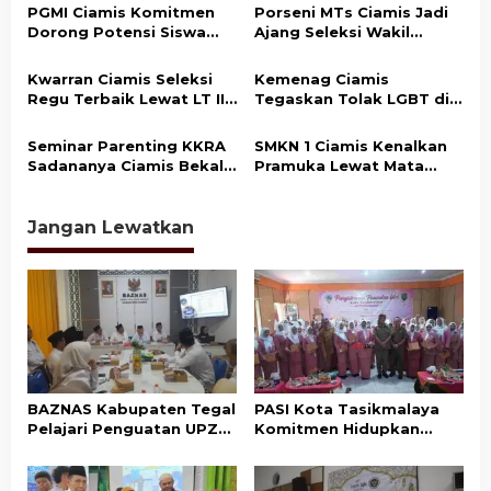
di Jabar
Ciamis
PGMI Ciamis Komitmen
Porseni MTs Ciamis Jadi
p
Dorong Potensi Siswa
Ajang Seleksi Wakil
o
Madrasah di Bidang
Kabupaten ke Tingkat
Olahraga dan Seni
Jawa Barat
Kwarran Ciamis Seleksi
Kemenag Ciamis
s
Regu Terbaik Lewat LT II
Tegaskan Tolak LGBT di
untuk Wakili di Tingkat
Lingkungan Madrasah
Kabupaten
Seminar Parenting KKRA
SMKN 1 Ciamis Kenalkan
Sadananya Ciamis Bekali
Pramuka Lewat Mata
Orang Tua Cegah Bullying
Cakap, Siswa Belajar
dan Kekerasan Anak
Hidup Mandiri
Jangan Lewatkan
BAZNAS Kabupaten Tegal
PASI Kota Tasikmalaya
Pelajari Penguatan UPZ
Komitmen Hidupkan
Desa ke BAZNAS Ciamis
Kembali Nilai-Nilai Budaya
Sunda