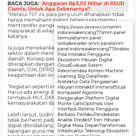
BACA JUGA:
Anggaran Rp3,02 Miliar di RSUD
Ciamis, Untuk Apa Sebenarnya?
“Melalui ToT ini, para penyuluh diharapkan tidak
hanya memahami materi, tetapi juga mampu
mentransfer pengetahuan tersebut kepada
https://www.zeverix.com
https://www.zeverix.com
smm
smm
masyarakat di wilayah binaannya masing-masing,”
indonesia
indonesia
kencang77
kencang77
smm panel
smm panel
katanya.
termurah
termurah
smm panel
smm panel
terbaik
terbaik
reseller smm panel
reseller smm panel
smm
smm
Ia juga menekankan pentingnya kolaborasi lintas
panel indonesia
panel indonesia
kencang77
kencang77
Analisis
Analisis
sektor dalam memperkuat literasi keuangan di
Pola Interaksi Pengguna
Pola Interaksi Pengguna
daerah. Konsep pentahelix, kata dia, perlu
Ekosistem Hiburan Digital
Ekosistem Hiburan Digital
diterapkan dengan melibatkan pemerintah
Cloud
Cloud
Evaluasi Sistem
Evaluasi Sistem
daerah, OJK, DPRD, serta berbagai lembaga
Rekomendasi Konten Machine
Rekomendasi Konten Machine
keagamaan dan organisasi masyarakat.
Learning Big Data
Learning Big Data
Peran
Peran
Arsitektur Data Pengalaman
Arsitektur Data Pengalaman
“Kegiatan seperti ini tidak bisa berjalan sendiri.
Hiburan Interaktif Immersif
Hiburan Interaktif Immersif
Studi
Studi
Harus ada sinergi dengan berbagai pihak,
Komparatif Algoritma
Komparatif Algoritma
termasuk MUI, DKM, Baznas, hingga organisasi
Pengacakan Platform Digital
Pengacakan Platform Digital
kemasyarakatan dan kepemudaan,” tambahnya.
Monte Carlo
Monte Carlo
Optimasi User
Optimasi User
Interface Retensi Pengguna
Interface Retensi Pengguna
Berbasis Perilaku
Berbasis Perilaku
Pendekatan
Pendekatan
Lebih lanjut, Ijudin berharap kegiatan ToT ini
Analitik Prediktif Tren Hiburan
Analitik Prediktif Tren Hiburan
tidak berhenti pada pelatihan semata, melainkan
Digital Masa Depan
Digital Masa Depan
Transformasi
Transformasi
dapat ditindaklanjuti dengan program konkret di
Infrastruktur Teknologi Ekosistem
Infrastruktur Teknologi Ekosistem
lapangan guna membantu masyarakat yang