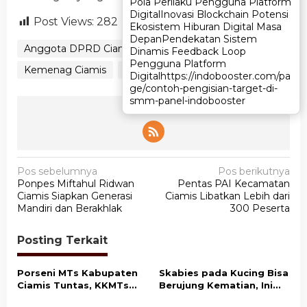
Pola Perilaku Pengguna Platform
Pola Perilaku Pengguna Platform
Digital
Digital
Inovasi Blockchain Potensi
Inovasi Blockchain Potensi
Post Views:
282
Ekosistem Hiburan Digital Masa
Ekosistem Hiburan Digital Masa
Depan
Depan
Pendekatan Sistem
Pendekatan Sistem
Anggota DPRD Ciamis
Ciamis
Dinamis Feedback Loop
Dinamis Feedback Loop
Pengguna Platform
Pengguna Platform
Kemenag Ciamis
OJK
Digital
Digital
https://indobooster.com/pa
https://indobooster.com/pa
ge/contoh-pengisian-target-di-
ge/contoh-pengisian-target-di-
smm-panel-indobooster
smm-panel-indobooster
Ikuti Kami
N
Pos sebelumnya
Pos berikutnya
Ponpes Miftahul Ridwan
Pentas PAI Kecamatan
a
Ciamis Siapkan Generasi
Ciamis Libatkan Lebih dari
v
Mandiri dan Berakhlak
300 Peserta
i
Posting Terkait
g
a
Porseni MTs Kabupaten
Skabies pada Kucing Bisa
s
Ciamis Tuntas, KKMTs
Berujung Kematian, Ini
Optimistis Raih Prestasi
Penjelasan Disnakkan
i