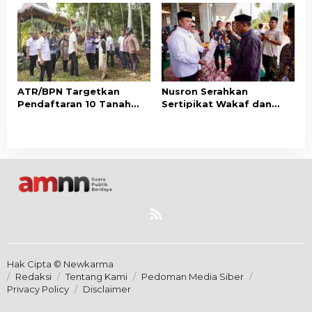
Layanan Pertanahan
untuk Perkuat Layanan
Berbasis Kepuasan
Pertanahan
Masyarakat
ATR/BPN Targetkan
Nusron Serahkan
Pendaftaran 10 Tanah
Sertipikat Wakaf dan
Ulayat di Sumba Timur,
Bantuan Rp500 Juta
Perkuat Perlindungan
untuk Pembangunan
Hak Masyarakat Adat
Masjid di Aceh Tamiang
Hak Cipta © Newkarma
Redaksi
Tentang Kami
Pedoman Media Siber
Privacy Policy
Disclaimer