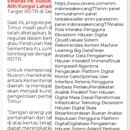
Stranas PK Susun Rencana Aksi Kendalikan
https://www.zeverix.com
https://www.zeverix.com
smm
smm
Alih Fungsi Lahan Sawah
indonesia
indonesia
kencang77
kencang77
smm panel
smm panel
Target RDTR di Jawa Timur Baru Mencapai 19%
termurah
termurah
smm panel
smm panel
terbaik
terbaik
reseller smm panel
reseller smm panel
smm
smm
Saat ini, progres penyelesaian RDTR di Jawa
panel indonesia
panel indonesia
kencang77
kencang77
Analisis
Analisis
Timur masih jauh dari target. Dari 464 RDTR yang
Pola Interaksi Pengguna
Pola Interaksi Pengguna
telah ditetapkan, baru 86 RDTR yang memiliki
Ekosistem Hiburan Digital
Ekosistem Hiburan Digital
regulasi dalam bentuk Peraturan Daerah (Perda)
Cloud
Cloud
Evaluasi Sistem
Evaluasi Sistem
atau Peraturan Kepala Daerah (Perkada).
Rekomendasi Konten Machine
Rekomendasi Konten Machine
Sementara itu, jumlah RDTR yang sudah
Learning Big Data
Learning Big Data
Peran
Peran
terintegrasi dengan OSS baru mencapai 37
Arsitektur Data Pengalaman
Arsitektur Data Pengalaman
RDTR.
Hiburan Interaktif Immersif
Hiburan Interaktif Immersif
Studi
Studi
Komparatif Algoritma
Komparatif Algoritma
Untuk mempercepat proses tersebut, Menteri
Pengacakan Platform Digital
Pengacakan Platform Digital
Nusron menekankan pentingnya koordinasi erat
Monte Carlo
Monte Carlo
Optimasi User
Optimasi User
antara Kementerian ATR/BPN dan pemerintah
Interface Retensi Pengguna
Interface Retensi Pengguna
daerah. Ia menegaskan bahwa sinergi yang kuat
Berbasis Perilaku
Berbasis Perilaku
Pendekatan
Pendekatan
akan menjadi kunci keberhasilan dalam
Analitik Prediktif Tren Hiburan
Analitik Prediktif Tren Hiburan
pengelolaan pertanahan dan tata ruang di Jawa
Digital Masa Depan
Digital Masa Depan
Transformasi
Transformasi
Timur.
Infrastruktur Teknologi Ekosistem
Infrastruktur Teknologi Ekosistem
Hiburan Digital Skala
Hiburan Digital Skala
“Dengan sinergi yang lebih baik, target
Besar
Besar
Kecerdasan Buatan Analisis
Kecerdasan Buatan Analisis
pertanahan dan tata ruang bukan sekadar angka
Keputusan Pengguna Platform
Keputusan Pengguna Platform
di atas kertas, tetapi menjadi kenyataan yang
Digital
Digital
Digitalisasi Pengalaman
Digitalisasi Pengalaman
dapat meningkatkan kesejahteraan masyarakat
Hiburan Sistem Adaptif Berbasis
Hiburan Sistem Adaptif Berbasis