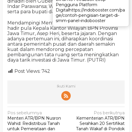
dihadiri oleh Gubernur Jawa Timur, Khofifah
Pengguna Platform
Pengguna Platform
Indar Parawansa; Wakil Gubernur Emil Dardak;
Digital
Digital
https://indobooster.com/pa
https://indobooster.com/pa
serta para bupati dan wali kota se-Jawa Timur.
ge/contoh-pengisian-target-di-
ge/contoh-pengisian-target-di-
smm-panel-indobooster
smm-panel-indobooster
Mendampingi Menteri Nusron dalam acara ini,
hadir pula Kepala Kantor Wilayah BPN Provinsi
Jawa Timur, Asep Heri, beserta jajaran. Dengan
adanya pertemuan ini, diharapkan koordinasi
antara pemerintah pusat dan daerah semakin
kuat dalam mendorong percepatan
pembangunan tata ruang serta meningkatkan
daya tarik investasi di Jawa Timur. (PUTRI)
Post Views:
742
Ikuti Kami
N
Pos sebelumnya
Pos berikutnya
Menteri ATR/BPN Nusron
Kementerian ATR/BPN
a
Wahid: Redistribusi Tanah
Serahkan 20 Sertifikat
v
untuk Pemerataan dan
Tanah Wakaf di Pondok