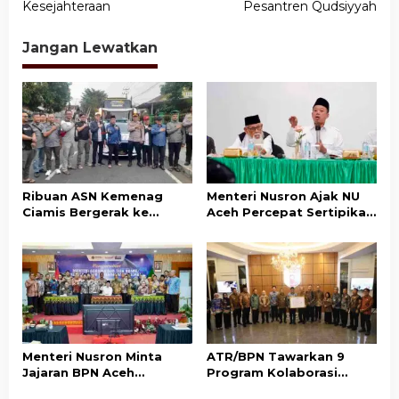
Kesejahteraan
Pesantren Qudsiyyah
i
g
Jangan Lewatkan
a
s
i
p
o
s
Ribuan ASN Kemenag
Menteri Nusron Ajak NU
Ciamis Bergerak ke
Aceh Percepat Sertipikasi
Jakarta Hadiri Dzikir
Tanah Wakaf demi
Kebangsaan
Kepastian Hukum Aset
Umat
Menteri Nusron Minta
ATR/BPN Tawarkan 9
Jajaran BPN Aceh
Program Kolaborasi
Percepat Transformasi
dengan Pemda Lampung