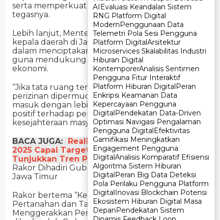
serta memperkuat perekonomian daerah,”
AI
AI
Evaluasi Keandalan Sistem
Evaluasi Keandalan Sistem
tegasnya.
RNG Platform Digital
RNG Platform Digital
Modern
Modern
Penggunaan Data
Penggunaan Data
Lebih lanjut, Menteri Nusron mengajak seluruh
Telemetri Pola Sesi Pengguna
Telemetri Pola Sesi Pengguna
kepala daerah di Jawa Timur untuk berkolaborasi
Platform Digital
Platform Digital
Arsitektur
Arsitektur
dalam menciptakan tata ruang yang lebih baik
Microservices Skalabilitas Industri
Microservices Skalabilitas Industri
guna mendukung investasi dan pertumbuhan
Hiburan Digital
Hiburan Digital
ekonomi.
Kontemporer
Kontemporer
Analisis Sentimen
Analisis Sentimen
Pengguna Fitur Interaktif
Pengguna Fitur Interaktif
Platform Hiburan Digital
Platform Hiburan Digital
Peran
Peran
“Jika tata ruang tertata dengan baik dan
Enkripsi Keamanan Data
Enkripsi Keamanan Data
perizinan dipermudah, maka investasi akan
Kepercayaan Pengguna
Kepercayaan Pengguna
masuk dengan lebih cepat. Ini akan berdampak
Digital
Digital
Pendekatan Data-Driven
Pendekatan Data-Driven
positif terhadap pertumbuhan ekonomi dan
Optimasi Navigasi Pengalaman
Optimasi Navigasi Pengalaman
kesejahteraan masyarakat,” ujarnya.
Pengguna Digital
Pengguna Digital
Efektivitas
Efektivitas
Gamifikasi Meningkatkan
Gamifikasi Meningkatkan
BACA JUGA:
Realisasi Program Pertanahan
Engagement Pengguna
Engagement Pengguna
2025 Capai Target, Kinerja ATR/BPN
Digital
Digital
Analisis Komparatif Efisiensi
Analisis Komparatif Efisiensi
Tunjukkan Tren Positif
Algoritma Sistem Hiburan
Algoritma Sistem Hiburan
Rakor Dihadiri Gubernur dan Kepala Daerah Se-
Digital
Digital
Peran Big Data Deteksi
Peran Big Data Deteksi
Jawa Timur
Pola Perilaku Pengguna Platform
Pola Perilaku Pengguna Platform
Digital
Digital
Inovasi Blockchain Potensi
Inovasi Blockchain Potensi
Rakor bertema “Kebijakan dan Pelayanan
Ekosistem Hiburan Digital Masa
Ekosistem Hiburan Digital Masa
Pertanahan dan Tata Ruang untuk
Depan
Depan
Pendekatan Sistem
Pendekatan Sistem
Menggerakkan Perekonomian Nasional” ini turut
Dinamis Feedback Loop
Dinamis Feedback Loop