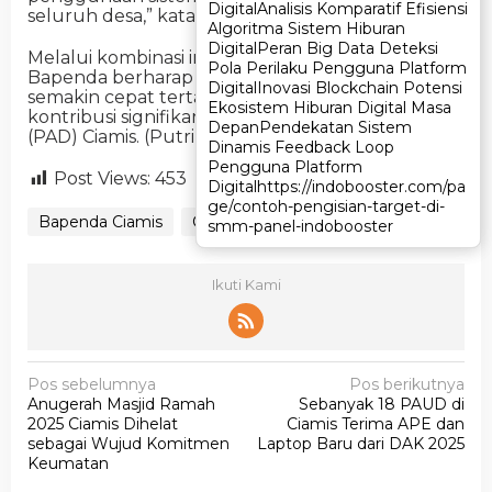
Digital
Digital
Analisis Komparatif Efisiensi
Analisis Komparatif Efisiensi
seluruh desa,” katanya.
Algoritma Sistem Hiburan
Algoritma Sistem Hiburan
Digital
Digital
Peran Big Data Deteksi
Peran Big Data Deteksi
Melalui kombinasi insentif dan digitalisasi,
Pola Perilaku Pengguna Platform
Pola Perilaku Pengguna Platform
Bapenda berharap penerimaan PBB-P2 dapat
Digital
Digital
Inovasi Blockchain Potensi
Inovasi Blockchain Potensi
semakin cepat tertata dan memberikan
Ekosistem Hiburan Digital Masa
Ekosistem Hiburan Digital Masa
kontribusi signifikan bagi Pendapatan Asli Daerah
Depan
Depan
Pendekatan Sistem
Pendekatan Sistem
(PAD) Ciamis. (Putri)
Dinamis Feedback Loop
Dinamis Feedback Loop
Pengguna Platform
Pengguna Platform
Post Views:
453
Digital
Digital
https://indobooster.com/pa
https://indobooster.com/pa
ge/contoh-pengisian-target-di-
ge/contoh-pengisian-target-di-
Bapenda Ciamis
Ciamis
smm-panel-indobooster
smm-panel-indobooster
Ikuti Kami
N
Pos sebelumnya
Pos berikutnya
Anugerah Masjid Ramah
Sebanyak 18 PAUD di
a
2025 Ciamis Dihelat
Ciamis Terima APE dan
v
sebagai Wujud Komitmen
Laptop Baru dari DAK 2025
Keumatan
i