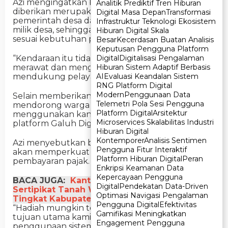
Azi mengingatkan bahwa seluruh motor yang
Analitik Prediktif Tren Hiburan
Analitik Prediktif Tren Hiburan
diberikan merupakan hibah daerah bagi
Digital Masa Depan
Digital Masa Depan
Transformasi
Transformasi
pemerintah desa dan masuk dalam daftar aset
Infrastruktur Teknologi Ekosistem
Infrastruktur Teknologi Ekosistem
milik desa, sehingga pemanfaatannya harus
Hiburan Digital Skala
Hiburan Digital Skala
sesuai kebutuhan pelayanan publik.
Besar
Besar
Kecerdasan Buatan Analisis
Kecerdasan Buatan Analisis
Keputusan Pengguna Platform
Keputusan Pengguna Platform
Digital
Digital
Digitalisasi Pengalaman
Digitalisasi Pengalaman
“Kendaraan itu tidak boleh dijual. Desa wajib
Hiburan Sistem Adaptif Berbasis
Hiburan Sistem Adaptif Berbasis
merawat dan menggunakannya untuk
AI
AI
Evaluasi Keandalan Sistem
Evaluasi Keandalan Sistem
mendukung pelayanan masyarakat,” tegasnya.
RNG Platform Digital
RNG Platform Digital
Modern
Modern
Penggunaan Data
Penggunaan Data
Selain memberikan hadiah motor, Bapenda juga
Telemetri Pola Sesi Pengguna
Telemetri Pola Sesi Pengguna
mendorong warga agar semakin banyak
Platform Digital
Platform Digital
Arsitektur
Arsitektur
menggunakan kanal pembayaran digital melalui
Microservices Skalabilitas Industri
Microservices Skalabilitas Industri
platform Galuh Digital.
Hiburan Digital
Hiburan Digital
Kontemporer
Kontemporer
Analisis Sentimen
Analisis Sentimen
Azi menyebutkan bahwa tahun depan, Bapenda
Pengguna Fitur Interaktif
Pengguna Fitur Interaktif
akan memperkuat transisi menuju digitalisasi
Platform Hiburan Digital
Platform Hiburan Digital
Peran
Peran
pembayaran pajak.
Enkripsi Keamanan Data
Enkripsi Keamanan Data
Kepercayaan Pengguna
Kepercayaan Pengguna
BACA JUGA:
Kantah Ciamis Serahkan
Digital
Digital
Pendekatan Data-Driven
Pendekatan Data-Driven
Sertipikat Tanah Wakaf di Upacara HAB ke-80
Optimasi Navigasi Pengalaman
Optimasi Navigasi Pengalaman
Tingkat Kabupaten
Pengguna Digital
Pengguna Digital
Efektivitas
Efektivitas
“Hadiah mungkin tetap berupa motor, tetapi
Gamifikasi Meningkatkan
Gamifikasi Meningkatkan
tujuan utama kami adalah memperluas
Engagement Pengguna
Engagement Pengguna
penggunaan sistem pembayaran digital di