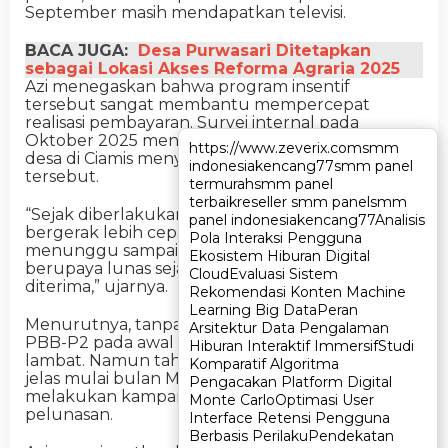
September masih mendapatkan televisi.
BACA JUGA:
Desa Purwasari Ditetapkan
sebagai Lokasi Akses Reforma Agraria 2025
Azi menegaskan bahwa program insentif
tersebut sangat membantu mempercepat
realisasi pembayaran. Survei internal pada
Oktober 2025 menunjukkan lebih dari separuh
https://www.zeverix.com
https://www.zeverix.com
smm
smm
desa di Ciamis menyatakan mendukung program
indonesia
indonesia
kencang77
kencang77
smm panel
smm panel
tersebut.
termurah
termurah
smm panel
smm panel
terbaik
terbaik
reseller smm panel
reseller smm panel
smm
smm
“Sejak diberlakukannya hadiah motor, desa
panel indonesia
panel indonesia
kencang77
kencang77
Analisis
Analisis
bergerak lebih cepat. Mereka tidak lagi
Pola Interaksi Pengguna
Pola Interaksi Pengguna
menunggu sampai September, tetapi justru
Ekosistem Hiburan Digital
Ekosistem Hiburan Digital
berupaya lunas sejak hari pertama SPPT
Cloud
Cloud
Evaluasi Sistem
Evaluasi Sistem
diterima,” ujarnya.
Rekomendasi Konten Machine
Rekomendasi Konten Machine
Learning Big Data
Learning Big Data
Peran
Peran
Menurutnya, tanpa skema hadiah, penerimaan
Arsitektur Data Pengalaman
Arsitektur Data Pengalaman
PBB-P2 pada awal tahun cenderung berjalan
Hiburan Interaktif Immersif
Hiburan Interaktif Immersif
Studi
Studi
lambat. Namun tahun ini, percepatan terlihat
Komparatif Algoritma
Komparatif Algoritma
jelas mulai bulan Maret, karena banyak desa
Pengacakan Platform Digital
Pengacakan Platform Digital
melakukan kampanye internal dan inovasi
Monte Carlo
Monte Carlo
Optimasi User
Optimasi User
pelunasan.
Interface Retensi Pengguna
Interface Retensi Pengguna
Berbasis Perilaku
Berbasis Perilaku
Pendekatan
Pendekatan