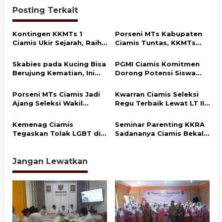
g
Posting Terkait
a
s
Kontingen KKMTs 1
Porseni MTs Kabupaten
Ciamis Ukir Sejarah, Raih
Ciamis Tuntas, KKMTs
i
Juara Umum Porseni MTs
Optimistis Raih Prestasi
p
Kabupaten Ciamis
di Jabar
Skabies pada Kucing Bisa
PGMI Ciamis Komitmen
o
Berujung Kematian, Ini
Dorong Potensi Siswa
Penjelasan Disnakkan
Madrasah di Bidang
s
Ciamis
Olahraga dan Seni
Porseni MTs Ciamis Jadi
Kwarran Ciamis Seleksi
Ajang Seleksi Wakil
Regu Terbaik Lewat LT II
Kabupaten ke Tingkat
untuk Wakili di Tingkat
Jawa Barat
Kabupaten
Kemenag Ciamis
Seminar Parenting KKRA
Tegaskan Tolak LGBT di
Sadananya Ciamis Bekali
Lingkungan Madrasah
Orang Tua Cegah Bullying
dan Kekerasan Anak
Jangan Lewatkan