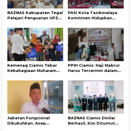
BAZNAS Kabupaten Tegal
PASI Kota Tasikmalaya
Pelajari Penguatan UPZ
Komitmen Hidupkan
Desa ke BAZNAS Ciamis
Kembali Nilai-Nilai Budaya
Sunda
Kemenag Ciamis Tebar
PPIH Ciamis: Haji Mabrur
Kebahagiaan Muharam
Harus Tercermin dalam
untuk Ribuan Anak Yatim
Akhlak dan Kepedulian
dan Disabilitas
Sosial
Jabatan Fungsional
BAZNAS Ciamis Dinilai
Dikukuhkan, Asep
Berhasil, Kini Dituntut
Lukman Minta ASN
Pertahankan dan