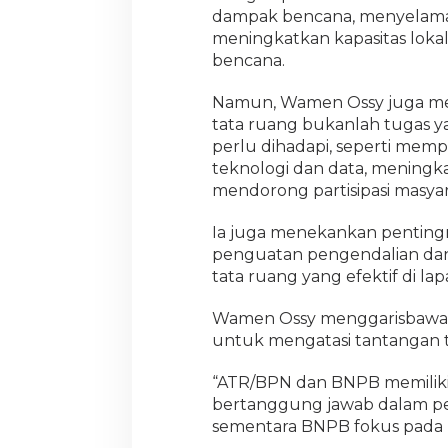
dampak bencana, menyelama
meningkatkan kapasitas lokal
bencana.
Namun, Wamen Ossy juga me
tata ruang bukanlah tugas 
perlu dihadapi, seperti mem
teknologi dan data, meningk
mendorong partisipasi masyar
Ia juga menekankan pentingny
penguatan pengendalian dan
tata ruang yang efektif di la
Wamen Ossy menggarisbawahi p
untuk mengatasi tantangan t
“ATR/BPN dan BNPB memiliki
bertanggung jawab dalam pe
sementara BNPB fokus pada ma