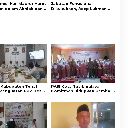
mis: Haji Mabrur Harus
Jabatan Fungsional
in dalam Akhlak dan
Dikukuhkan, Asep Lukman
ian Sosial
Minta ASN Kemenag Ciamis
Bekerja Profesional
Kabupaten Tegal
PASI Kota Tasikmalaya
i Penguatan UPZ Desa
Komitmen Hidupkan Kembali
AS Ciamis
Nilai-Nilai Budaya Sunda