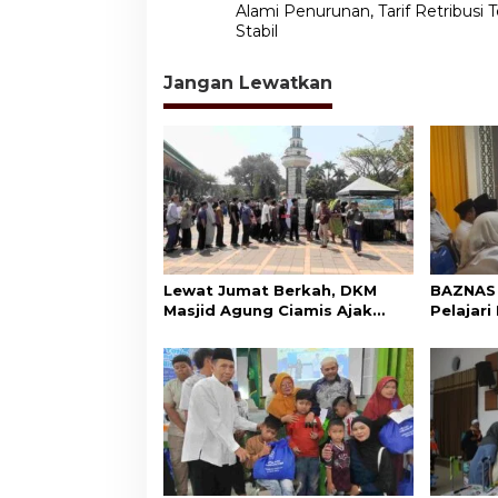
a
Alami Penurunan, Tarif Retribusi 
v
Stabil
i
Jangan Lewatkan
g
a
s
i
p
o
s
Lewat Jumat Berkah, DKM
BAZNAS 
Masjid Agung Ciamis Ajak
Pelajar
Masyarakat Gemar
ke BAZN
Bersedekah