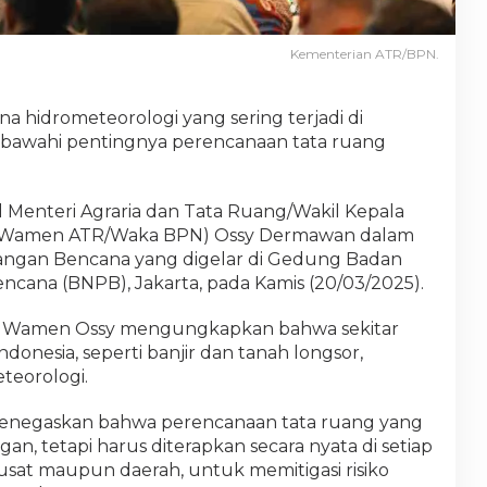
Kementerian ATR/BPN.
a hidrometeorologi yang sering terjadi di
sbawahi pentingnya perencanaan tata ruang
il Menteri Agraria dan Tata Ruang/Wakil Kepala
 (Wamen ATR/Waka BPN) Ossy Dermawan dalam
angan Bencana yang digelar di Gedung Badan
cana (BNPB), Jakarta, pada Kamis (20/03/2025).
, Wamen Ossy mengungkapkan bahwa sekitar
ndonesia, seperti banjir dan tanah longsor,
eorologi.
enegaskan bahwa perencanaan tata ruang yang
an, tetapi harus diterapkan secara nyata di setiap
usat maupun daerah, untuk memitigasi risiko