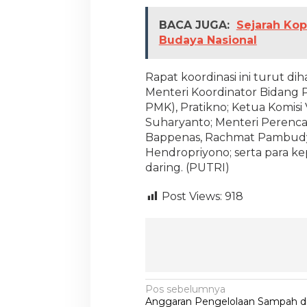
BACA JUGA:
Sejarah Kop
Budaya Nasional
Rapat koordinasi ini turut dih
Menteri Koordinator Bidan
PMK), Pratikno; Ketua Komisi
Suharyanto; Menteri Perenc
Bappenas, Rachmat Pambudy;
Hendropriyono; serta para ke
daring. (PUTRI)
Post Views:
918
N
Pos sebelumnya
Anggaran Pengelolaan Sampah di