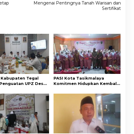
Tetap
Mengenai Pentingnya Tanah Warisan dan
Sertifikat
Kabupaten Tegal
PASI Kota Tasikmalaya
i Penguatan UPZ Desa
Komitmen Hidupkan Kembali
AS Ciamis
Nilai-Nilai Budaya Sunda