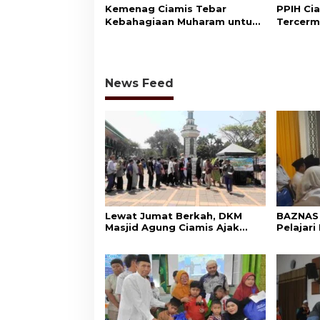
Kemenag Ciamis Tebar
PPIH Cia
Kebahagiaan Muharam untuk
Tercerm
Ribuan Anak Yatim dan
Kepedul
Disabilitas
News Feed
Lewat Jumat Berkah, DKM
BAZNAS 
Masjid Agung Ciamis Ajak
Pelajar
Masyarakat Gemar
ke BAZN
Bersedekah