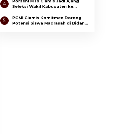
Anak
Porseni MTs Ciamis Jadi Ajang
4
Seleksi Wakil Kabupaten ke
Tingkat Jawa Barat
PGMI Ciamis Komitmen Dorong
5
Potensi Siswa Madrasah di Bidang
Olahraga dan Seni