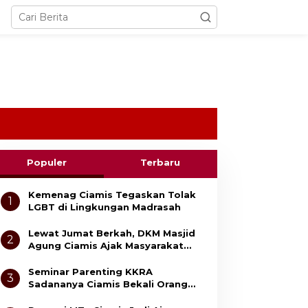
Populer
Terbaru
Kemenag Ciamis Tegaskan Tolak
1
LGBT di Lingkungan Madrasah
Lewat Jumat Berkah, DKM Masjid
2
Agung Ciamis Ajak Masyarakat
Gemar Bersedekah
Seminar Parenting KKRA
3
Sadananya Ciamis Bekali Orang
Tua Cegah Bullying dan Kekerasan