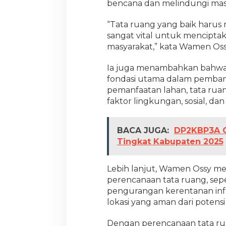
bencana dan melindungi mas
a
N
“Tata ruang yang baik harus m
y
a
sangat vital untuk mencipt
t
masyarakat,” kata Wamen Oss
a
Ia juga menambahkan bahwa 
fondasi utama dalam pemban
pemanfaatan lahan, tata ru
faktor lingkungan, sosial, da
BACA JUGA:
DP2KBP3A C
Tingkat Kabupaten 2025
Lebih lanjut, Wamen Ossy me
perencanaan tata ruang, sepe
pengurangan kerentanan infra
lokasi yang aman dari potens
Dengan perencanaan tata ru