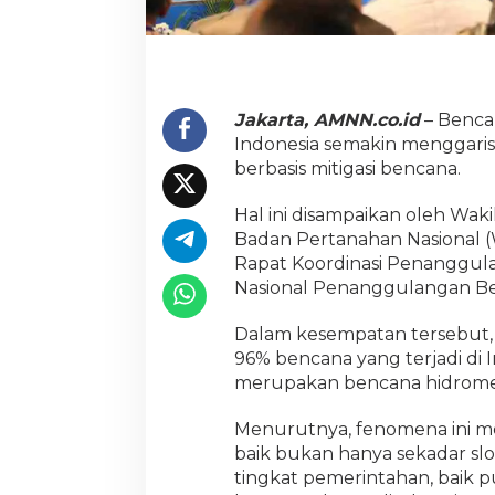
n
c
a
n
a
H
Jakarta, AMNN.co.id
– Bencan
a
Indonesia semakin menggari
r
berbasis mitigasi bencana.
u
s
D
Hal ini disampaikan oleh Wak
i
Badan Pertanahan Nasional
t
Rapat Koordinasi Penanggul
e
Nasional Penanggulangan Ben
r
a
p
Dalam kesempatan tersebut
k
96% bencana yang terjadi di I
a
merupakan bencana hidromet
n
S
Menurutnya, fenomena ini m
e
c
baik bukan hanya sekadar slog
a
tingkat pemerintahan, baik p
r