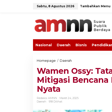
L
Sabtu, 8 Agustus 2026
Tambahkan Menu
e
w
a
t
i
k
e
k
o
Nasional
Daerah
Bisnis
Pendidika
n
t
e
n
Homepage
/
Daerah
W
a
Wamen Ossy: Tata
m
e
Mitigasi Bencana 
n
O
Nyata
s
s
y
Redaksi AMNN
Maret 24, 2025
:
Daerah
918 Dilihat
T
a