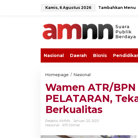
L
Kamis, 6 Agustus 2026
Tambahkan Menu
e
w
a
t
i
k
e
k
o
Nasional
Daerah
Bisnis
Pendidika
n
t
e
n
Homepage
/
Nasional
W
a
Wamen ATR/BPN T
m
e
PELATARAN, Teka
n
A
Berkualitas
T
R
/
Redaksi AMNN
Januari 20, 2025
B
Nasional
670 Dilihat
P
N