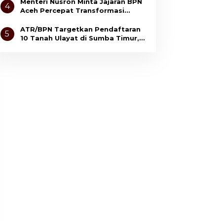
Pertanahan
Menteri Nusron Minta Jajaran BPN
4
Aceh Percepat Transformasi
Layanan Pertanahan Berbasis
Kepuasan Masyarakat
ATR/BPN Targetkan Pendaftaran
5
10 Tanah Ulayat di Sumba Timur,
Perkuat Perlindungan Hak
Masyarakat Adat