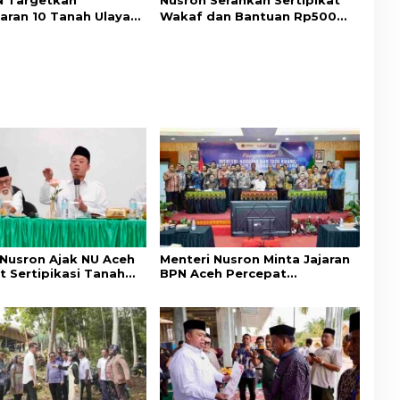
 Targetkan
Nusron Serahkan Sertipikat
aran 10 Tanah Ulayat
Wakaf dan Bantuan Rp500
a Timur, Perkuat
Juta untuk Pembangunan
ungan Hak Masyarakat
Masjid di Aceh Tamiang
 Nusron Ajak NU Aceh
Menteri Nusron Minta Jajaran
t Sertipikasi Tanah
BPN Aceh Percepat
emi Kepastian Hukum
Transformasi Layanan
at
Pertanahan Berbasis
Kepuasan Masyarakat