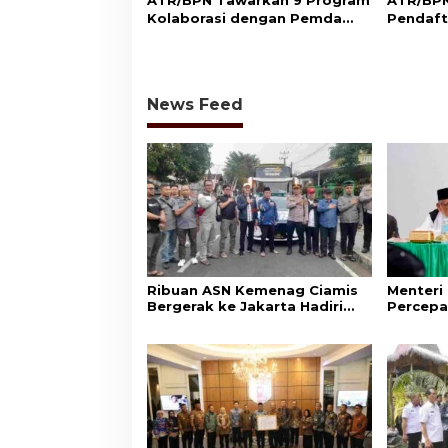
ATR/BPN Tawarkan 9 Program
ATR/BPN
Kolaborasi dengan Pemda
Pendaft
Lampung untuk Perkuat
di Sumb
Layanan Pertanahan
Perlind
Adat
News Feed
Ribuan ASN Kemenag Ciamis
Menteri
Bergerak ke Jakarta Hadiri
Percepa
Dzikir Kebangsaan
Wakaf d
Aset Um