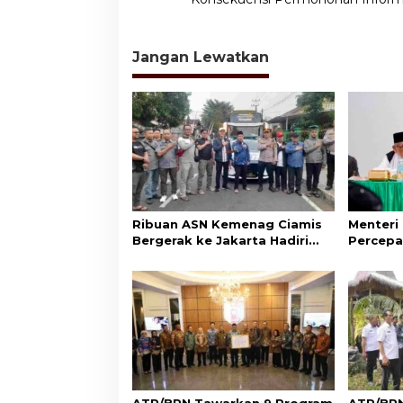
v
i
Jangan Lewatkan
g
a
s
i
p
o
s
Ribuan ASN Kemenag Ciamis
Menteri
Bergerak ke Jakarta Hadiri
Percepa
Dzikir Kebangsaan
Wakaf d
Aset Um