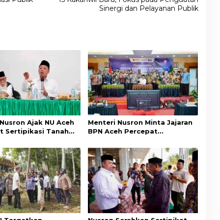
Sinergi dan Pelayanan Publik
 Nusron Ajak NU Aceh
Menteri Nusron Minta Jajaran
t Sertipikasi Tanah
BPN Aceh Percepat
emi Kepastian Hukum
Transformasi Layanan
at
Pertanahan Berbasis
Kepuasan Masyarakat