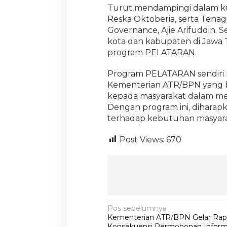
Turut mendampingi dalam kun
Reska Oktoberia, serta Tenag
Governance, Ajie Arifuddin. 
kota dan kabupaten di Jawa
program PELATARAN.
Program PELATARAN sendiri m
Kementerian ATR/BPN yang
kepada masyarakat dalam me
Dengan program ini, diharapk
terhadap kebutuhan masyara
Post Views:
670
N
Pos sebelumnya
Kementerian ATR/BPN Gelar Rapa
a
Konsekuensi Permohonan Informa