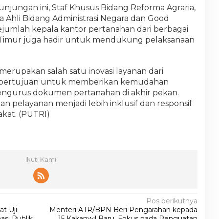
jungan ini, Staf Khusus Bidang Reforma Agraria,
a Ahli Bidang Administrasi Negara dan Good
Sejumlah kepala kantor pertanahan dari berbagai
 Timur juga hadir untuk mendukung pelaksanaan
erupakan salah satu inovasi layanan dari
 bertujuan untuk memberikan kemudahan
ngurus dokumen pertanahan di akhir pekan.
an pelayanan menjadi lebih inklusif dan responsif
kat. (PUTRI)
Ikuti Kami
Pos berikutnya
t Uji
Menteri ATR/BPN Beri Pengarahan kepada
si Publik
15 Kakanwil Baru, Fokus pada Penguatan