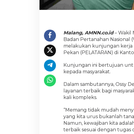
k
a
n
k
a
n
Malang, AMNN.co.id
– Wakil
P
Badan Pertanahan Nasional
e
melakukan kunjungan kerja 
l
Pekan (PELATARAN) di Kantor
a
y
a
Kunjungan ini bertujuan unt
n
kepada masyarakat.
a
n
Dalam sambutannya, Ossy 
B
e
layanan terbaik bagi masyar
r
kali kompleks.
k
u
“Memang tidak mudah menyel
a
yang kita urus bukanlah tanah
l
i
Namun, kewajiban kita ada
t
terbaik sesuai dengan tugas d
a