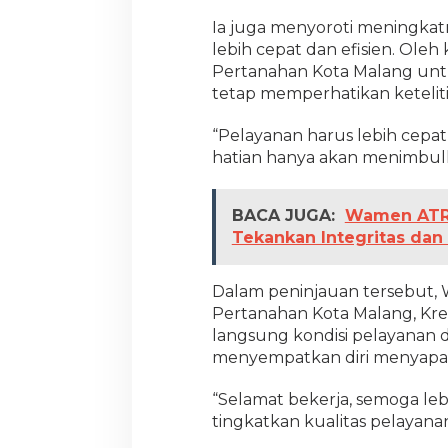
s
Ia juga menyoroti meningka
lebih cepat dan efisien. Oleh 
Pertanahan Kota Malang unt
tetap memperhatikan ketelitia
“Pelayanan harus lebih cepat, 
hatian hanya akan menimbulk
BACA JUGA:
Wamen ATR/
Tekankan Integritas dan
Dalam peninjauan tersebut, 
Pertanahan Kota Malang, Kres
langsung kondisi pelayanan di 
menyempatkan diri menyapa 
“Selamat bekerja, semoga lebi
tingkatkan kualitas pelayana