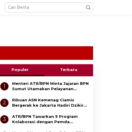
Populer
Terbaru
Menteri ATR/BPN Minta Jajaran BPN
1
Sumut Utamakan Pelayanan
Cepat, Transparan, dan Berbasis
Sistem
Ribuan ASN Kemenag Ciamis
2
Bergerak ke Jakarta Hadiri Dzikir
Kebangsaan
ATR/BPN Tawarkan 9 Program
3
Kolaborasi dengan Pemda
Lampung untuk Perkuat Layanan