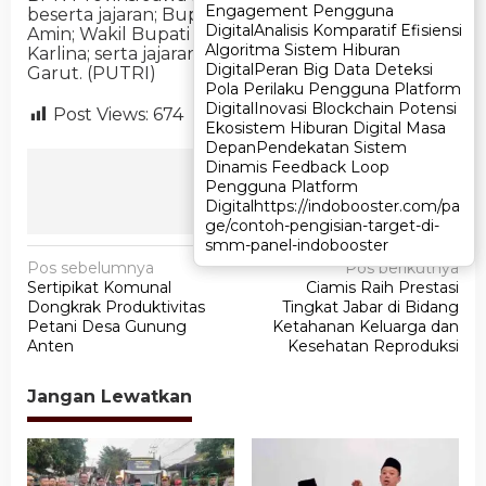
Engagement Pengguna
Engagement Pengguna
beserta jajaran; Bupati Garut Abdusy Syakur
Digital
Digital
Analisis Komparatif Efisiensi
Analisis Komparatif Efisiensi
Amin; Wakil Bupati Garut Luthfianisa Putri
Algoritma Sistem Hiburan
Algoritma Sistem Hiburan
Karlina; serta jajaran Forkopimda Kabupaten
Digital
Digital
Peran Big Data Deteksi
Peran Big Data Deteksi
Garut. (PUTRI)
Pola Perilaku Pengguna Platform
Pola Perilaku Pengguna Platform
Digital
Digital
Inovasi Blockchain Potensi
Inovasi Blockchain Potensi
Post Views:
674
Ekosistem Hiburan Digital Masa
Ekosistem Hiburan Digital Masa
Depan
Depan
Pendekatan Sistem
Pendekatan Sistem
Dinamis Feedback Loop
Dinamis Feedback Loop
Ikuti Kami
Pengguna Platform
Pengguna Platform
Digital
Digital
https://indobooster.com/pa
https://indobooster.com/pa
ge/contoh-pengisian-target-di-
ge/contoh-pengisian-target-di-
smm-panel-indobooster
smm-panel-indobooster
N
Pos sebelumnya
Pos berikutnya
Sertipikat Komunal
Ciamis Raih Prestasi
a
Dongkrak Produktivitas
Tingkat Jabar di Bidang
v
Petani Desa Gunung
Ketahanan Keluarga dan
Anten
Kesehatan Reproduksi
i
g
Jangan Lewatkan
a
s
i