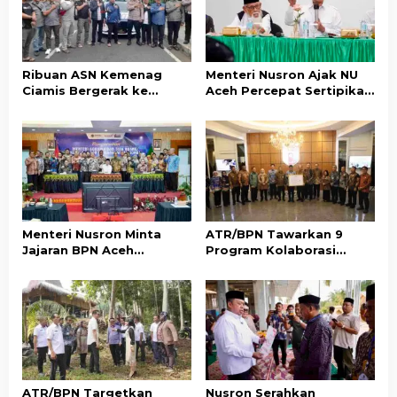
p
o
s
Ribuan ASN Kemenag
Menteri Nusron Ajak NU
Ciamis Bergerak ke
Aceh Percepat Sertipikasi
Jakarta Hadiri Dzikir
Tanah Wakaf demi
Kebangsaan
Kepastian Hukum Aset
Umat
Menteri Nusron Minta
ATR/BPN Tawarkan 9
Jajaran BPN Aceh
Program Kolaborasi
Percepat Transformasi
dengan Pemda Lampung
Layanan Pertanahan
untuk Perkuat Layanan
Berbasis Kepuasan
Pertanahan
Masyarakat
ATR/BPN Targetkan
Nusron Serahkan