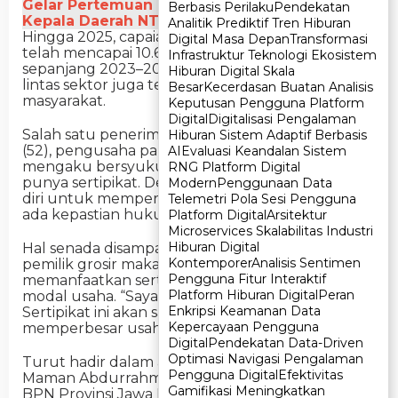
Gelar Pertemuan dengan Gubernur dan
Berbasis Perilaku
Berbasis Perilaku
Pendekatan
Pendekatan
Kepala Daerah NTT
Analitik Prediktif Tren Hiburan
Analitik Prediktif Tren Hiburan
Hingga 2025, capaian PTSL di Kabupaten Garut
Digital Masa Depan
Digital Masa Depan
Transformasi
Transformasi
telah mencapai 10.694 bidang tanah. Selain itu,
Infrastruktur Teknologi Ekosistem
Infrastruktur Teknologi Ekosistem
sepanjang 2023–2024, sebanyak 1.320 sertipikat
Hiburan Digital Skala
Hiburan Digital Skala
lintas sektor juga telah diserahkan kepada
Besar
Besar
Kecerdasan Buatan Analisis
Kecerdasan Buatan Analisis
masyarakat.
Keputusan Pengguna Platform
Keputusan Pengguna Platform
Digital
Digital
Digitalisasi Pengalaman
Digitalisasi Pengalaman
Salah satu penerima sertipikat, Entang Taufik
Hiburan Sistem Adaptif Berbasis
Hiburan Sistem Adaptif Berbasis
(52), pengusaha pakaian jadi asal Desa Sirnasari,
AI
AI
Evaluasi Keandalan Sistem
Evaluasi Keandalan Sistem
mengaku bersyukur. “Tidak mimpi dari awal bisa
RNG Platform Digital
RNG Platform Digital
punya sertipikat. Dengan ini saya tambah percaya
Modern
Modern
Penggunaan Data
Penggunaan Data
diri untuk memperluas usaha, terutama karena
Telemetri Pola Sesi Pengguna
Telemetri Pola Sesi Pengguna
ada kepastian hukum atas tanah saya,” katanya.
Platform Digital
Platform Digital
Arsitektur
Arsitektur
Microservices Skalabilitas Industri
Microservices Skalabilitas Industri
Hiburan Digital
Hiburan Digital
Hal senada disampaikan Hera Khoirunnisa (32),
Kontemporer
Kontemporer
Analisis Sentimen
Analisis Sentimen
pemilik grosir makanan ringan. Ia berencana
Pengguna Fitur Interaktif
Pengguna Fitur Interaktif
memanfaatkan sertipikat untuk menambah
Platform Hiburan Digital
Platform Hiburan Digital
Peran
Peran
modal usaha. “Saya sangat senang, alhamdulillah.
Enkripsi Keamanan Data
Enkripsi Keamanan Data
Sertipikat ini akan saya gunakan untuk
Kepercayaan Pengguna
Kepercayaan Pengguna
memperbesar usaha saya,” ungkapnya.
Digital
Digital
Pendekatan Data-Driven
Pendekatan Data-Driven
Optimasi Navigasi Pengalaman
Optimasi Navigasi Pengalaman
Turut hadir dalam acara ini, Menteri UMKM
Pengguna Digital
Pengguna Digital
Efektivitas
Efektivitas
Maman Abdurrahman; Kepala Kantor Wilayah
Gamifikasi Meningkatkan
Gamifikasi Meningkatkan
BPN Provinsi Jawa Barat, Yuniar Hikmat Ginanjar