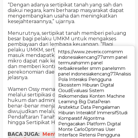
“Dengan adanya sertipikat tanah yang sah dan
diakui negara, kami berharap masyarakat dapat
mengembangkan usaha dan meningkatkan
kesejahteraannya,” ujarnya.
Menurutnya, sertipikat tanah memberi peluang
besar bagi pelaku UMKM untuk mengakses
pembiayaan dari lembaga keuangan. “Bagi
pelaku UMKM, sertipikat bisa menjadi pintu
https://www.zeverix.com
https://www.zeverix.com
smm
smm
masuk mendapatkan modal, sehingga usaha
indonesia
indonesia
kencang77
kencang77
smm panel
smm panel
mikro dapat naik kelas, membuka lapangan kerja,
termurah
termurah
smm panel
smm panel
dan memberi kontribusi nyata bagi
terbaik
terbaik
reseller smm panel
reseller smm panel
smm
smm
perekonomian daerah maupun nasional,”
panel indonesia
panel indonesia
kencang77
kencang77
Analisis
Analisis
jelasnya.
Pola Interaksi Pengguna
Pola Interaksi Pengguna
Ekosistem Hiburan Digital
Ekosistem Hiburan Digital
Wamen Ossy menambahkan, penataan aset
Cloud
Cloud
Evaluasi Sistem
Evaluasi Sistem
melalui sertipikasi dilakukan dengan prinsip tertib
Rekomendasi Konten Machine
Rekomendasi Konten Machine
hukum dan administrasi pertanahan agar tanah
Learning Big Data
Learning Big Data
Peran
Peran
benar-benar menjadi aset produktif. Hal itu
Arsitektur Data Pengalaman
Arsitektur Data Pengalaman
diwujudkan melalui program Redistribusi Tanah,
Hiburan Interaktif Immersif
Hiburan Interaktif Immersif
Studi
Studi
Pendaftaran Tanah Sistematis Lengkap (PTSL),
Komparatif Algoritma
Komparatif Algoritma
hingga Sertipikat Hak Atas Tanah lintas sektor.
Pengacakan Platform Digital
Pengacakan Platform Digital
Monte Carlo
Monte Carlo
Optimasi User
Optimasi User
BACA JUGA:
Menteri ATR/BPN Nusron Wahid
Interface Retensi Pengguna
Interface Retensi Pengguna