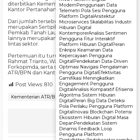
diterbitkan Kementerian ATR/BPN melalui
Modern
Modern
Penggunaan Data
Penggunaan Data
Kantor Pertanahan Kabupaten Tanah Laut.
Telemetri Pola Sesi Pengguna
Telemetri Pola Sesi Pengguna
Platform Digital
Platform Digital
Arsitektur
Arsitektur
Dari jumlah tersebut, sebanyak 106 sertipikat
Microservices Skalabilitas Industri
Microservices Skalabilitas Industri
merupakan Sertipikat Hak Pakai atas nama
Hiburan Digital
Hiburan Digital
Pemkab Tanah Laut, sedangkan lima sertipikat
Kontemporer
Kontemporer
Analisis Sentimen
Analisis Sentimen
lainnya merupakan sertipikat hak atas tanah
Pengguna Fitur Interaktif
Pengguna Fitur Interaktif
lintas sektor.
Platform Hiburan Digital
Platform Hiburan Digital
Peran
Peran
Enkripsi Keamanan Data
Enkripsi Keamanan Data
Kepercayaan Pengguna
Kepercayaan Pengguna
Pertemuan itu turut dihadiri Bupati Tanah Laut
Digital
Digital
Pendekatan Data-Driven
Pendekatan Data-Driven
Rahmat Trianto, Wakil Bupati Zazuli, unsur
Optimasi Navigasi Pengalaman
Optimasi Navigasi Pengalaman
Forkopimda, serta sejumlah pejabat Kementerian
Pengguna Digital
Pengguna Digital
Efektivitas
Efektivitas
ATR/BPN dan Kantor Pertanahan setempat.
Gamifikasi Meningkatkan
Gamifikasi Meningkatkan
Engagement Pengguna
Engagement Pengguna
Post Views:
810
Digital
Digital
Analisis Komparatif Efisiensi
Analisis Komparatif Efisiensi
Algoritma Sistem Hiburan
Algoritma Sistem Hiburan
Kementerian ATR/BPN
Tanah Laut
Digital
Digital
Peran Big Data Deteksi
Peran Big Data Deteksi
Pola Perilaku Pengguna Platform
Pola Perilaku Pengguna Platform
Digital
Digital
Inovasi Blockchain Potensi
Inovasi Blockchain Potensi
Ikuti Kami
Ekosistem Hiburan Digital Masa
Ekosistem Hiburan Digital Masa
Depan
Depan
Pendekatan Sistem
Pendekatan Sistem
Dinamis Feedback Loop
Dinamis Feedback Loop
Pengguna Platform
Pengguna Platform
Digital
Digital
https://indobooster.com/pa
https://indobooster.com/pa