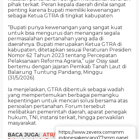
pihak terkait. Peran kepala daerah dinilai sangat
penting karena bupati memiliki kewenangan
sebagai Ketua GTRA di tingkat kabupaten.
“Bupati punya kewenangan yang sangat kuat
untuk bisa mengurus dan menangani segala
permasalahan pertanahan yang ada di
daerahnya. Bupati merupakan Ketua GTRA di
kabupaten, ditetapkan sesuai Peraturan Presiden
Nomor 62 Tahun 2023 tentang Percepatan
Pelaksanaan Reforma Agraria,” ujar Ossy saat
bertemu dengan jajaran Pemkab Tanah Laut di
Balairung Tuntung Pandang, Minggu
(31/5/2026).
Ia menjelaskan, GTRA dibentuk sebagai wadah
yang mempertemukan berbagai pemangku
kepentingan untuk mencari solusi bersama atas
persoalan pertanahan. Forum tersebut
melibatkan pemerintah daerah, aparat penegak
hukum, TNI, instansi terkait, hingga perwakilan
masyarakat.
https://www.zeverix.com
https://www.zeverix.com
smm
smm
BACA JUGA:
ATR/BPN Dorong Revisi RTR KSN
indonesia
indonesia
kencang77
kencang77
smm panel
smm panel