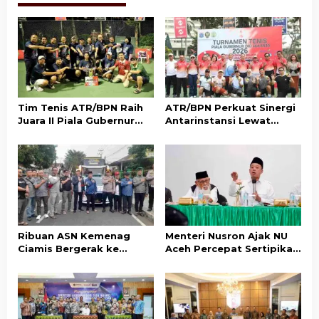
Tim Tenis ATR/BPN Raih
ATR/BPN Perkuat Sinergi
Juara II Piala Gubernur
Antarinstansi Lewat
DKI Jakarta 2026
Turnamen Tenis Piala
Gubernur DKI Jakarta
2026
Ribuan ASN Kemenag
Menteri Nusron Ajak NU
Ciamis Bergerak ke
Aceh Percepat Sertipikasi
Jakarta Hadiri Dzikir
Tanah Wakaf demi
Kebangsaan
Kepastian Hukum Aset
Umat