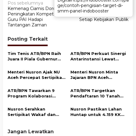
N
Pos sebelumnya
Pos berikutnya
ge/contoh-pengisian-target-di-
ge/contoh-pengisian-target-di-
Kemenag Ciamis Dorong
ATR/BPN Tekankan
a
smm-panel-indobooster
smm-panel-indobooster
Peningkatan Kompetensi
Keadilan Sosial dalam
v
Guru PAI Hadapi
Setiap Kebijakan Publik
Tantangan Zaman
i
g
Posting Terkait
a
s
Tim Tenis ATR/BPN Raih
ATR/BPN Perkuat Sinergi
Juara II Piala Gubernur
Antarinstansi Lewat
i
DKI Jakarta 2026
Turnamen Tenis Piala
p
Gubernur DKI Jakarta
Menteri Nusron Ajak NU
Menteri Nusron Minta
2026
o
Aceh Percepat Sertipikasi
Jajaran BPN Aceh
Tanah Wakaf demi
Percepat Transformasi
s
Kepastian Hukum Aset
Layanan Pertanahan
ATR/BPN Tawarkan 9
ATR/BPN Targetkan
Umat
Berbasis Kepuasan
Program Kolaborasi
Pendaftaran 10 Tanah
Masyarakat
dengan Pemda Lampung
Ulayat di Sumba Timur,
untuk Perkuat Layanan
Perkuat Perlindungan
Nusron Serahkan
Nusron Pastikan Lahan
Pertanahan
Hak Masyarakat Adat
Sertipikat Wakaf dan
Huntap untuk 4.159 KK
Bantuan Rp500 Juta
Korban Bencana di Aceh
untuk Pembangunan
Tamiang Siap Digunakan
Masjid di Aceh Tamiang
Jangan Lewatkan