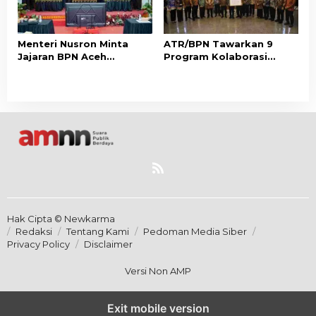
Menteri Nusron Minta
ATR/BPN Tawarkan 9
Jajaran BPN Aceh
Program Kolaborasi
Percepat Transformasi
dengan Pemda Lampung
Layanan Pertanahan
untuk Perkuat Layanan
Berbasis Kepuasan
Pertanahan
Masyarakat
Hak Cipta © Newkarma
Redaksi
Tentang Kami
Pedoman Media Siber
Privacy Policy
Disclaimer
Versi Non AMP
Exit mobile version