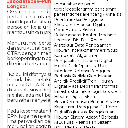
Jabodetabek–Punjur untuk Mitigasi Banjir dan
termurah
termurah
smm panel
smm panel
Longsor
terbaik
terbaik
reseller smm panel
reseller smm panel
smm
smm
Ossy menilai pendekatan dialog dan musyawarah
panel indonesia
panel indonesia
kencang77
kencang77
Analisis
Analisis
perlu lebih diutamakan dalam penyelesaian
Pola Interaksi Pengguna
Pola Interaksi Pengguna
konflik pertanahan dibandingkan membawa
Ekosistem Hiburan Digital
Ekosistem Hiburan Digital
persoalan ke jalur litigasi yang umumnya
Cloud
Cloud
Evaluasi Sistem
Evaluasi Sistem
membutuhkan proses panjang.
Rekomendasi Konten Machine
Rekomendasi Konten Machine
Learning Big Data
Learning Big Data
Peran
Peran
Menurutnya, persoalan yang bersifat sistemik
Arsitektur Data Pengalaman
Arsitektur Data Pengalaman
dan struktural dapat dibahas melalui mekanisme
Hiburan Interaktif Immersif
Hiburan Interaktif Immersif
Studi
Studi
GTRA dengan menghadirkan seluruh pihak yang
Komparatif Algoritma
Komparatif Algoritma
berkepentingan agar solusi yang dihasilkan dapat
Pengacakan Platform Digital
Pengacakan Platform Digital
diterima bersama.
Monte Carlo
Monte Carlo
Optimasi User
Optimasi User
Interface Retensi Pengguna
Interface Retensi Pengguna
“Kalau ini sifatnya sudah sistemik dan struktural,
Berbasis Perilaku
Berbasis Perilaku
Pendekatan
Pendekatan
Pemda bisa melakukan mekanisme penyelesaian
Analitik Prediktif Tren Hiburan
Analitik Prediktif Tren Hiburan
melalui GTRA. Kumpulkan seluruh unsur terkait,
Digital Masa Depan
Digital Masa Depan
Transformasi
Transformasi
dicari solusinya di sana. Paling tidak masyarakat
Infrastruktur Teknologi Ekosistem
Infrastruktur Teknologi Ekosistem
melihat ada niat baik dari pemimpinnya untuk
Hiburan Digital Skala
Hiburan Digital Skala
berusaha menyelesaikan masalah,” katanya.
Besar
Besar
Kecerdasan Buatan Analisis
Kecerdasan Buatan Analisis
Keputusan Pengguna Platform
Keputusan Pengguna Platform
Pada kesempatan tersebut, Wamen ATR/Waka
Digital
Digital
Digitalisasi Pengalaman
Digitalisasi Pengalaman
BPN juga menyerahkan sertipikat tanah kepada
Hiburan Sistem Adaptif Berbasis
Hiburan Sistem Adaptif Berbasis
lima perwakilan penerima. Sertipikat itu
AI
AI
Evaluasi Keandalan Sistem
Evaluasi Keandalan Sistem
merupakan bagian dari 111 sertipikat yang
RNG Platform Digital
RNG Platform Digital