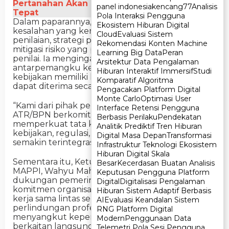
Pertanahan Akan Diselesaikan Cepat dan
panel indonesia
panel indonesia
kencang77
kencang77
Analisis
Analisis
Tepat
Pola Interaksi Pengguna
Pola Interaksi Pengguna
Dalam paparannya, ia juga menyoroti berbagai
Ekosistem Hiburan Digital
Ekosistem Hiburan Digital
kesalahan yang kerap terjadi dalam praktik
Cloud
Cloud
Evaluasi Sistem
Evaluasi Sistem
penilaian, strategi penyelesaiannya, serta langkah
Rekomendasi Konten Machine
Rekomendasi Konten Machine
mitigasi risiko yang perlu diperhatikan oleh para
Learning Big Data
Learning Big Data
Peran
Peran
penilai. Ia mengingatkan pentingnya kolaborasi
Arsitektur Data Pengalaman
Arsitektur Data Pengalaman
antarpemangku kepentingan agar setiap
Hiburan Interaktif Immersif
Hiburan Interaktif Immersif
Studi
Studi
kebijakan memiliki landasan teknis yang kuat dan
Komparatif Algoritma
Komparatif Algoritma
dapat diterima secara luas.
Pengacakan Platform Digital
Pengacakan Platform Digital
Monte Carlo
Monte Carlo
Optimasi User
Optimasi User
“Kami dari pihak pemerintah, Kementerian
Interface Retensi Pengguna
Interface Retensi Pengguna
ATR/BPN berkomitmen untuk terus
Berbasis Perilaku
Berbasis Perilaku
Pendekatan
Pendekatan
memperkuat tata kelola penilaian melalui
Analitik Prediktif Tren Hiburan
Analitik Prediktif Tren Hiburan
kebijakan, regulasi, dan penguatan sistem yang
Digital Masa Depan
Digital Masa Depan
Transformasi
Transformasi
semakin terintegrasi,” tegasnya.
Infrastruktur Teknologi Ekosistem
Infrastruktur Teknologi Ekosistem
Hiburan Digital Skala
Hiburan Digital Skala
Sementara itu, Ketua II Dewan Pimpinan Nasional
Besar
Besar
Kecerdasan Buatan Analisis
Kecerdasan Buatan Analisis
MAPPI, Wahyu Mahendra, menyambut baik
Keputusan Pengguna Platform
Keputusan Pengguna Platform
dukungan pemerintah dan menegaskan
Digital
Digital
Digitalisasi Pengalaman
Digitalisasi Pengalaman
komitmen organisasinya untuk memperkuat
Hiburan Sistem Adaptif Berbasis
Hiburan Sistem Adaptif Berbasis
kerja sama lintas sektor. Menurutnya,
AI
AI
Evaluasi Keandalan Sistem
Evaluasi Keandalan Sistem
perlindungan profesi penilai tidak hanya
RNG Platform Digital
RNG Platform Digital
menyangkut kepentingan anggota, tetapi juga
Modern
Modern
Penggunaan Data
Penggunaan Data
berkaitan langsung dengan kepentingan publik.
Telemetri Pola Sesi Pengguna
Telemetri Pola Sesi Pengguna