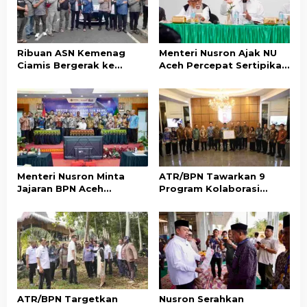
Ribuan ASN Kemenag
Menteri Nusron Ajak NU
Ciamis Bergerak ke
Aceh Percepat Sertipikasi
Jakarta Hadiri Dzikir
Tanah Wakaf demi
Kebangsaan
Kepastian Hukum Aset
Umat
Menteri Nusron Minta
ATR/BPN Tawarkan 9
Jajaran BPN Aceh
Program Kolaborasi
Percepat Transformasi
dengan Pemda Lampung
Layanan Pertanahan
untuk Perkuat Layanan
Berbasis Kepuasan
Pertanahan
Masyarakat
ATR/BPN Targetkan
Nusron Serahkan