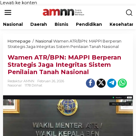
Lewati ke konten
Nasional
Daerah
Bisnis
Pendidikan
Kesehatan
Homepage
/
Nasional
Wamen ATR/BPN: MAPPI Berperan
Strategis Jaga Integritas Sistem Penilaian Tanah Nasional
Wamen ATR/BPN: MAPPI Berperan
Strategis Jaga Integritas Sistem
Penilaian Tanah Nasional
Redaktur AMNN
Februari 26, 2026
Nasional
1178 Dilihat