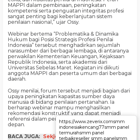
MAPPI dalam pembinaan, peningkatan
kompetensi serta penguatan integritas profesi
sangat penting bagi keberlanjutan sistem
penilaian nasional,” ujar Ossy.
Webinar bertema “Problematika & Dinamika
Hukum bagi Posisi Strategis Profesi Penilai
Indonesia” tersebut menghadirkan sejumlah
narasumber dari berbagai lembaga, di antaranya
perwakilan Kementerian Keuangan, Kejaksaan
Republik Indonesia, serta akademisi dari
Universitas Sebelas Maret. Kegiatan ini diikuti
anggota MAPPI dan peserta umum dari berbagai
daerah.
Ossy menilai, forum tersebut menjadi bagian dari
upaya peningkatan kapasitas sumber daya
manusia di bidang penilaian pertanahan. Ia
berharap webinar mampu menghasilkan
rekomendasi konstruktif yang dapat menjadi
referensi dalam penyempurnaan kebijakan ke
https://www.zeverix.com
https://www.zeverix.com
smm
smm
depan.
indonesia
indonesia
kencang77
kencang77
smm panel
smm panel
termurah
termurah
smm panel
smm panel
BACA JUGA:
Sekjen ATR/BPN: Pengaduan
terbaik
terbaik
reseller smm panel
reseller smm panel
smm
smm