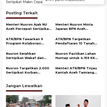
i
Sertipikat Makin Cepat
g
a
Posting Terkait
s
Menteri Nusron Ajak NU
Menteri Nusron Minta
i
Aceh Percepat Sertipikasi
Jajaran BPN Aceh
p
Tanah Wakaf demi
Percepat Transformasi
Kepastian Hukum Aset
Layanan Pertanahan
o
ATR/BPN Tawarkan 9
ATR/BPN Targetkan
Umat
Berbasis Kepuasan
Program Kolaborasi
Pendaftaran 10 Tanah
s
Masyarakat
dengan Pemda Lampung
Ulayat di Sumba Timur,
untuk Perkuat Layanan
Perkuat Perlindungan
Nusron Serahkan
Nusron Pastikan Lahan
Pertanahan
Hak Masyarakat Adat
Sertipikat Wakaf dan
Huntap untuk 4.159 KK
Bantuan Rp500 Juta
Korban Bencana di Aceh
untuk Pembangunan
Tamiang Siap Digunakan
Nusron Targetkan 2.000
Menteri ATR/BPN Tinjau
Masjid di Aceh Tamiang
Sertipikat Korban
Kantah Aceh Tamiang
Bencana di Aceh Tamiang
Pascabencana, Pelayanan
Rampung Akhir 2026
Pertanahan Kembali
Normal
Jangan Lewatkan