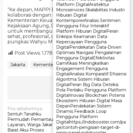
Platform Digital
Platform Digital
Arsitektur
Arsitektur
“Ke depan, MAPPI berkomitmen memperkuat
Microservices Skalabilitas Industri
Microservices Skalabilitas Industri
kolaborasi dengan berbagai pihak, baik dari
Hiburan Digital
Hiburan Digital
Kementerian Keuangan, OJK, ATR/BPN,
Kontemporer
Kontemporer
Analisis Sentimen
Analisis Sentimen
Kejaksaan Agung, DPR RI, maupun akademisi,
Pengguna Fitur Interaktif
Pengguna Fitur Interaktif
untuk membangun ekosistem penilaian yang
Platform Hiburan Digital
Platform Hiburan Digital
Peran
Peran
sehat, profesional, dan terlindung secara hukum,”
Enkripsi Keamanan Data
Enkripsi Keamanan Data
pungkas Wahyu Mahendra.
Kepercayaan Pengguna
Kepercayaan Pengguna
Digital
Digital
Pendekatan Data-Driven
Pendekatan Data-Driven
Optimasi Navigasi Pengalaman
Optimasi Navigasi Pengalaman
Post Views:
1,178
Pengguna Digital
Pengguna Digital
Efektivitas
Efektivitas
Gamifikasi Meningkatkan
Gamifikasi Meningkatkan
Jakarta
Kementerian ATR/BPN
Engagement Pengguna
Engagement Pengguna
Digital
Digital
Analisis Komparatif Efisiensi
Analisis Komparatif Efisiensi
Algoritma Sistem Hiburan
Algoritma Sistem Hiburan
Ikuti Kami
Digital
Digital
Peran Big Data Deteksi
Peran Big Data Deteksi
Pola Perilaku Pengguna Platform
Pola Perilaku Pengguna Platform
Digital
Digital
Inovasi Blockchain Potensi
Inovasi Blockchain Potensi
Ekosistem Hiburan Digital Masa
Ekosistem Hiburan Digital Masa
Depan
Depan
Pendekatan Sistem
Pendekatan Sistem
N
Pos sebelumnya
Pos berikutnya
Dinamis Feedback Loop
Dinamis Feedback Loop
Sentuh Tanahku
Anggaran Pembayaran
a
Pengguna Platform
Pengguna Platform
Permudah Pemantauan
Listrik PJU Kota
Digital
Digital
https://indobooster.com/pa
https://indobooster.com/pa
v
Layanan, Warga Jakarta
Tasikmalaya Capai Puluhan
ge/contoh-pengisian-target-di-
ge/contoh-pengisian-target-di-
Barat Akui Proses
Miliar Rupiah
smm-panel-indobooster
smm-panel-indobooster