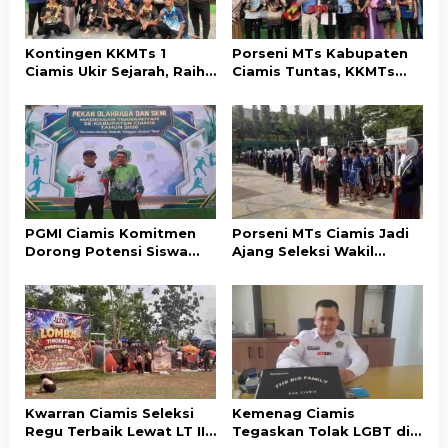
o
s
Kontingen KKMTs 1
Porseni MTs Kabupaten
Ciamis Ukir Sejarah, Raih
Ciamis Tuntas, KKMTs
Juara Umum Porseni MTs
Optimistis Raih Prestasi
Kabupaten Ciamis
di Jabar
PGMI Ciamis Komitmen
Porseni MTs Ciamis Jadi
Dorong Potensi Siswa
Ajang Seleksi Wakil
Madrasah di Bidang
Kabupaten ke Tingkat
Olahraga dan Seni
Jawa Barat
Kwarran Ciamis Seleksi
Kemenag Ciamis
Regu Terbaik Lewat LT II
Tegaskan Tolak LGBT di