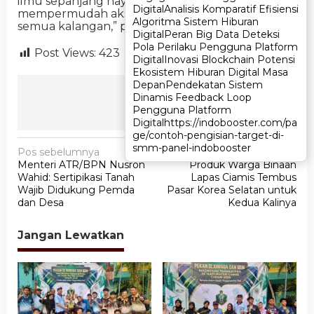
ilmu sepanjang hayat. UT hadir untuk
Digital
Digital
Analisis Komparatif Efisiensi
Analisis Komparatif Efisiensi
mempermudah akses pendidikan tinggi bagi
Algoritma Sistem Hiburan
Algoritma Sistem Hiburan
semua kalangan,” pungkasnya. (PUTRI)
Digital
Digital
Peran Big Data Deteksi
Peran Big Data Deteksi
Pola Perilaku Pengguna Platform
Pola Perilaku Pengguna Platform
Post Views:
423
Digital
Digital
Inovasi Blockchain Potensi
Inovasi Blockchain Potensi
Ekosistem Hiburan Digital Masa
Ekosistem Hiburan Digital Masa
Depan
Depan
Pendekatan Sistem
Pendekatan Sistem
Ikuti Kami
Dinamis Feedback Loop
Dinamis Feedback Loop
Pengguna Platform
Pengguna Platform
Digital
Digital
https://indobooster.com/pa
https://indobooster.com/pa
ge/contoh-pengisian-target-di-
ge/contoh-pengisian-target-di-
N
smm-panel-indobooster
smm-panel-indobooster
Pos sebelumnya
Pos berikutnya
Menteri ATR/BPN Nusron
Produk Warga Binaan
a
Wahid: Sertipikasi Tanah
Lapas Ciamis Tembus
v
Wajib Didukung Pemda
Pasar Korea Selatan untuk
dan Desa
Kedua Kalinya
i
g
Jangan Lewatkan
a
s
i
p