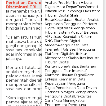
Analitik Prediktif Tren Hiburan
Analitik Prediktif Tren Hiburan
Perhatian, Guru di Ciamis Antusias Ikuti
Digital Masa Depan
Digital Masa Depan
Transformasi
Transformasi
Diseminasi TBI
Infrastruktur Teknologi Ekosistem
Infrastruktur Teknologi Ekosistem
Ia menambahkan, keberadaan Salut di berbagai
Hiburan Digital Skala
Hiburan Digital Skala
daerah menjadi jembatan antara mahasiswa
Besar
Besar
Kecerdasan Buatan Analisis
Kecerdasan Buatan Analisis
dengan UT pusat. Melalui Salut, mahasiswa dapat
Keputusan Pengguna Platform
Keputusan Pengguna Platform
memperoleh informasi, pendampingan akademik,
Digital
Digital
Digitalisasi Pengalaman
Digitalisasi Pengalaman
hingga layanan administrasi seperti wisuda.
Hiburan Sistem Adaptif Berbasis
Hiburan Sistem Adaptif Berbasis
AI
AI
Evaluasi Keandalan Sistem
Evaluasi Keandalan Sistem
“Dalam satu tahun, UT membuka pendaftaran
RNG Platform Digital
RNG Platform Digital
mahasiswa baru dua kali, yaitu pada semester
Modern
Modern
Penggunaan Data
Penggunaan Data
ganjil dan genap. Kami juga terus melakukan
Telemetri Pola Sesi Pengguna
Telemetri Pola Sesi Pengguna
sosialisasi ke sekolah-sekolah maupun masyarakat
Platform Digital
Platform Digital
Arsitektur
Arsitektur
agar informasi ini semakin luas diketahui,”
Microservices Skalabilitas Industri
Microservices Skalabilitas Industri
jelasnya.
Hiburan Digital
Hiburan Digital
Kontemporer
Kontemporer
Analisis Sentimen
Analisis Sentimen
Menurut Tetet, tantangan terbesar UT saat ini
Pengguna Fitur Interaktif
Pengguna Fitur Interaktif
adalah menyebarluaskan informasi hingga ke
Platform Hiburan Digital
Platform Hiburan Digital
Peran
Peran
pelosok desa. Meski demikian, pihaknya bersama
Enkripsi Keamanan Data
Enkripsi Keamanan Data
pemerintah daerah terus berupaya
Kepercayaan Pengguna
Kepercayaan Pengguna
memperkenalkan UT melalui kerjasama,
Digital
Digital
Pendekatan Data-Driven
Pendekatan Data-Driven
sosialisasi, dan promosi.
Optimasi Navigasi Pengalaman
Optimasi Navigasi Pengalaman
Pengguna Digital
Pengguna Digital
Efektivitas
Efektivitas
“Kami ingin mengajak masyarakat untuk menjadi
Gamifikasi Meningkatkan
Gamifikasi Meningkatkan
pembelajar sejati, yang tidak berhenti menimba
Engagement Pengguna
Engagement Pengguna