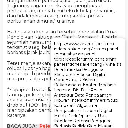
dengan sistem pembelajaran jarak jauh di UT.
Tujuannya agar mereka siap menghadapi
perkuliahan, memahami teknik belajar mandiri,
dan tidak merasa canggung ketika proses
perkuliahan dimulai,” ujarnya.
Hadir dalam kegiatan tersebut perwakilan Dinas
Pendidikan Kabupaten Ciamis, Manajer UT, serta
sejumlah narasumber yang memberikan materi
https://www.zeverix.com
https://www.zeverix.com
smm
smm
terkait strategi belajar efektif di perguruan tinggi
indonesia
indonesia
kencang77
kencang77
smm panel
smm panel
berbasis jarak jauh.
termurah
termurah
smm panel
smm panel
terbaik
terbaik
reseller smm panel
reseller smm panel
smm
smm
Tetet menjelaskan, UT memberikan kesempatan
panel indonesia
panel indonesia
kencang77
kencang77
Analisis
Analisis
seluas-luasnya bagi masyarakat untuk
Pola Interaksi Pengguna
Pola Interaksi Pengguna
menempuh pendidikan tinggi tanpa batasan usia
Ekosistem Hiburan Digital
Ekosistem Hiburan Digital
maupun status pekerjaan.
Cloud
Cloud
Evaluasi Sistem
Evaluasi Sistem
Rekomendasi Konten Machine
Rekomendasi Konten Machine
“Siapapun bisa kuliah di UT, mulai dari ibu rumah
Learning Big Data
Learning Big Data
Peran
Peran
tangga, pekerja, hingga lulusan SMA/SMK. Tidak
Arsitektur Data Pengalaman
Arsitektur Data Pengalaman
ada batasan usia, bahkan tanpa ada ancaman
Hiburan Interaktif Immersif
Hiburan Interaktif Immersif
Studi
Studi
drop out (DO). Ini sejalan dengan misi UT untuk
Komparatif Algoritma
Komparatif Algoritma
menciptakan pembelajar sepanjang hayat,”
Pengacakan Platform Digital
Pengacakan Platform Digital
katanya.
Monte Carlo
Monte Carlo
Optimasi User
Optimasi User
Interface Retensi Pengguna
Interface Retensi Pengguna
Berbasis Perilaku
Berbasis Perilaku
Pendekatan
Pendekatan
BACA JUGA:
Pelestarian Bahasa Sunda Jadi