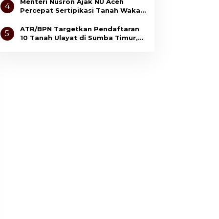
Kepuasan Masyarakat
Menteri Nusron Ajak NU Aceh
4
Percepat Sertipikasi Tanah Wakaf
demi Kepastian Hukum Aset Umat
ATR/BPN Targetkan Pendaftaran
5
10 Tanah Ulayat di Sumba Timur,
Perkuat Perlindungan Hak
Masyarakat Adat