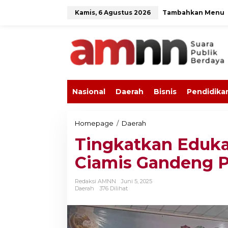
L
Kamis, 6 Agustus 2026
Tambahkan Menu
e
w
a
t
i
k
e
k
o
Nasional
Daerah
Bisnis
Pendidika
n
t
e
n
Homepage
/
Daerah
T
i
Tingkatkan Eduka
n
g
Ciamis Gandeng 
k
a
t
Redaksi AMNN
Juni 5, 2025
k
Daerah
376 Dilihat
a
n
E
d