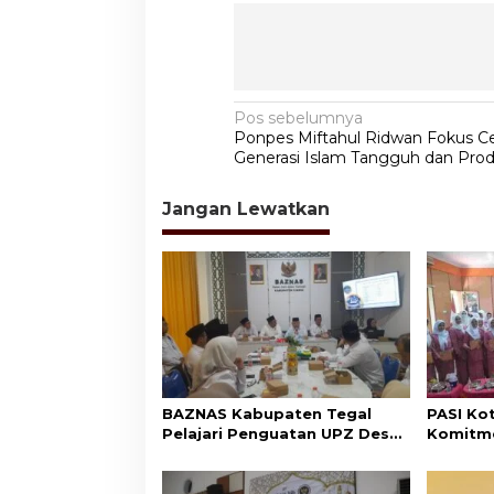
N
Pos sebelumnya
Ponpes Miftahul Ridwan Fokus C
a
Generasi Islam Tangguh dan Prod
v
Jangan Lewatkan
i
g
a
s
i
p
o
BAZNAS Kabupaten Tegal
PASI Ko
s
Pelajari Penguatan UPZ Desa
Komitme
ke BAZNAS Ciamis
Nilai-Ni