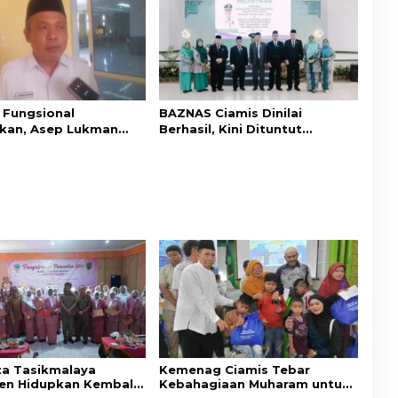
 Fungsional
BAZNAS Ciamis Dinilai
kan, Asep Lukman
Berhasil, Kini Dituntut
SN Kemenag Ciamis
Pertahankan dan Tingkatkan
 Profesional
Prestasi
ta Tasikmalaya
Kemenag Ciamis Tebar
n Hidupkan Kembali
Kebahagiaan Muharam untuk