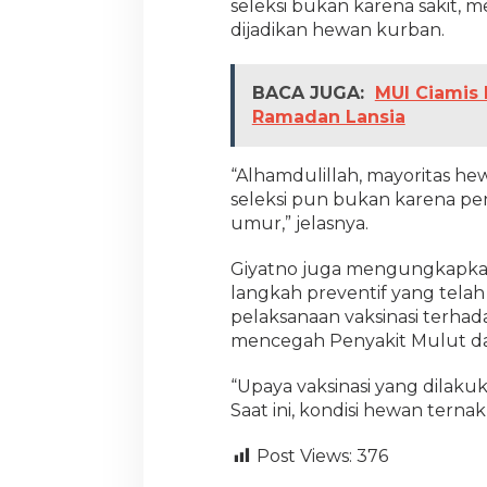
seleksi bukan karena sakit,
dijadikan hewan kurban.
BACA JUGA:
MUI Ciamis
Ramadan Lansia
“Alhamdulillah, mayoritas he
seleksi pun bukan karena pe
umur,” jelasnya.
Giyatno juga mengungkapkan 
langkah preventif yang tela
pelaksanaan vaksinasi terha
mencegah Penyakit Mulut d
“Upaya vaksinasi yang dilakuk
Saat ini, kondisi hewan terna
Post Views:
376