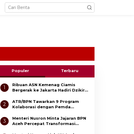
Populer
Terbaru
Ribuan ASN Kemenag Ciamis
1
Bergerak ke Jakarta Hadiri Dzikir
Kebangsaan
ATR/BPN Tawarkan 9 Program
2
Kolaborasi dengan Pemda
Lampung untuk Perkuat Layanan
Pertanahan
Menteri Nusron Minta Jajaran BPN
3
Aceh Percepat Transformasi
Layanan Pertanahan Berbasis