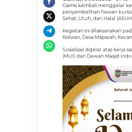
i
Ciamis kembali menggelar kegi
s
penyembelihan hewan kurban
G
Sehat, Utuh, dan Halal (ASUH
a
n
d
Kegiatan ini dilaksanakan pa
e
Ridwan, Desa Maparah, Keca
n
g
Sosialisasi digelar atas kerj
P
(MUI) dan Dewan Masjid Indo
o
n
p
e
s
d
a
n
U
l
a
m
a