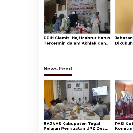
PPIH Ciamis: Haji Mabrur Harus
Jabatan
Tercermin dalam Akhlak dan
Dikukuh
Kepedulian Sosial
Minta A
Bekerja
News Feed
BAZNAS Kabupaten Tegal
PASI Ko
Pelajari Penguatan UPZ Desa
Komitme