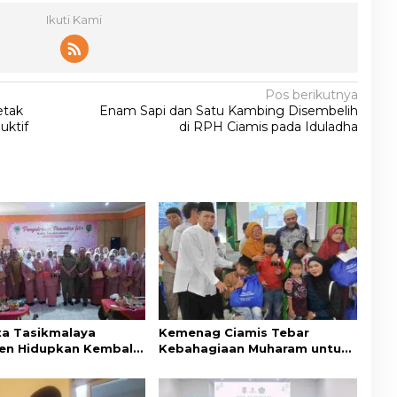
Ikuti Kami
Pos berikutnya
etak
Enam Sapi dan Satu Kambing Disembelih
uktif
di RPH Ciamis pada Iduladha
ta Tasikmalaya
Kemenag Ciamis Tebar
n Hidupkan Kembali
Kebahagiaan Muharam untuk
lai Budaya Sunda
Ribuan Anak Yatim dan
Disabilitas