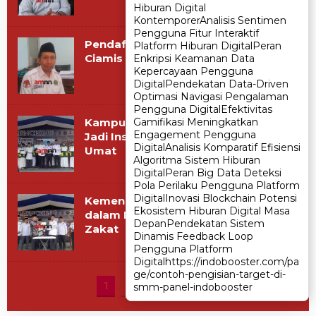
Hiburan Digital
Hiburan Digital
Kontemporer
Kontemporer
Analisis Sentimen
Analisis Sentimen
Pengguna Fitur Interaktif
Pengguna Fitur Interaktif
Pendaftaran Calon Pimpinan BAZNAS
Platform Hiburan Digital
Platform Hiburan Digital
Peran
Peran
Ciamis Dibuka 15 Januari 2026
Enkripsi Keamanan Data
Enkripsi Keamanan Data
Kepercayaan Pengguna
Kepercayaan Pengguna
Digital
Digital
Pendekatan Data-Driven
Pendekatan Data-Driven
Optimasi Navigasi Pengalaman
Optimasi Navigasi Pengalaman
Pengguna Digital
Pengguna Digital
Efektivitas
Efektivitas
Kampung Zakat Desa Kawali Ciamis
Gamifikasi Meningkatkan
Gamifikasi Meningkatkan
Engagement Pengguna
Engagement Pengguna
Jadi Instrumen Penguatan Ekonomi
Digital
Digital
Analisis Komparatif Efisiensi
Analisis Komparatif Efisiensi
Umat
Algoritma Sistem Hiburan
Algoritma Sistem Hiburan
Digital
Digital
Peran Big Data Deteksi
Peran Big Data Deteksi
Pola Perilaku Pengguna Platform
Pola Perilaku Pengguna Platform
Digital
Digital
Inovasi Blockchain Potensi
Inovasi Blockchain Potensi
Kemenag Jabar Apresiasi Ciamis
Ekosistem Hiburan Digital Masa
Ekosistem Hiburan Digital Masa
dalam Pengembangan Kampung
Depan
Depan
Pendekatan Sistem
Pendekatan Sistem
Zakat
Dinamis Feedback Loop
Dinamis Feedback Loop
Pengguna Platform
Pengguna Platform
Digital
Digital
https://indobooster.com/pa
https://indobooster.com/pa
ge/contoh-pengisian-target-di-
ge/contoh-pengisian-target-di-
1
2
Berikutnya
smm-panel-indobooster
smm-panel-indobooster