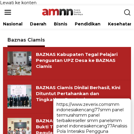
Lewati ke konten
Nasional
Daerah
Bisnis
Pendidikan
Kesehatan
Baznas Ciamis
BAZNAS Kabupaten Tegal Pelajari
Penguatan UPZ Desa ke BAZNAS
Ciamis
BAZNAS Ciamis Dinilai Berhasil, Kini
Dituntut Pertahankan dan
Tingkatkan Prestasi
https://www.zeverix.com
https://www.zeverix.com
smm
smm
indonesia
indonesia
kencang77
kencang77
smm panel
smm panel
termurah
termurah
smm panel
smm panel
BAZNAS Ciamis Peroleh Opini WTP,
terbaik
terbaik
reseller smm panel
reseller smm panel
smm
smm
panel indonesia
panel indonesia
kencang77
kencang77
Analisis
Analisis
Bukti Transparansi dan Kepatuhan
Pola Interaksi Pengguna
Pola Interaksi Pengguna
Regulasi