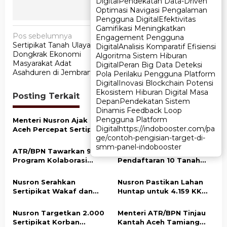
Digital
Digital
Pendekatan Data-Driven
Pendekatan Data-Driven
Optimasi Navigasi Pengalaman
Optimasi Navigasi Pengalaman
Pengguna Digital
Pengguna Digital
Efektivitas
Efektivitas
Gamifikasi Meningkatkan
Gamifikasi Meningkatkan
N
Pos sebelumnya
Pos berikutnya
Engagement Pengguna
Engagement Pengguna
Sertipikat Tanah Ulayat
Menteri Nusron Targetkan
a
Digital
Digital
Analisis Komparatif Efisiensi
Analisis Komparatif Efisiensi
Dongkrak Ekonomi
Awal 2026 Revisi RTRW
Algoritma Sistem Hiburan
Algoritma Sistem Hiburan
v
Masyarakat Adat
Selesai
Digital
Digital
Peran Big Data Deteksi
Peran Big Data Deteksi
Asahduren di Jembrana
Pola Perilaku Pengguna Platform
Pola Perilaku Pengguna Platform
i
Digital
Digital
Inovasi Blockchain Potensi
Inovasi Blockchain Potensi
g
Ekosistem Hiburan Digital Masa
Ekosistem Hiburan Digital Masa
Posting Terkait
Depan
Depan
Pendekatan Sistem
Pendekatan Sistem
a
Dinamis Feedback Loop
Dinamis Feedback Loop
s
Pengguna Platform
Pengguna Platform
Menteri Nusron Ajak NU
Menteri Nusron Minta
Digital
Digital
https://indobooster.com/pa
https://indobooster.com/pa
Aceh Percepat Sertipikasi
Jajaran BPN Aceh
i
ge/contoh-pengisian-target-di-
ge/contoh-pengisian-target-di-
Tanah Wakaf demi
Percepat Transformasi
p
smm-panel-indobooster
smm-panel-indobooster
Kepastian Hukum Aset
Layanan Pertanahan
ATR/BPN Tawarkan 9
ATR/BPN Targetkan
Umat
Berbasis Kepuasan
o
Program Kolaborasi
Pendaftaran 10 Tanah
Masyarakat
dengan Pemda Lampung
Ulayat di Sumba Timur,
s
untuk Perkuat Layanan
Perkuat Perlindungan
Nusron Serahkan
Nusron Pastikan Lahan
Pertanahan
Hak Masyarakat Adat
Sertipikat Wakaf dan
Huntap untuk 4.159 KK
Bantuan Rp500 Juta
Korban Bencana di Aceh
untuk Pembangunan
Tamiang Siap Digunakan
Nusron Targetkan 2.000
Menteri ATR/BPN Tinjau
Masjid di Aceh Tamiang
Sertipikat Korban
Kantah Aceh Tamiang