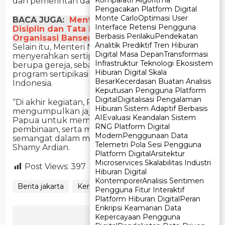
Komparatif Algoritma
Komparatif Algoritma
dan pemerintah daerah,” jelasnya.
Pengacakan Platform Digital
Pengacakan Platform Digital
Monte Carlo
Monte Carlo
Optimasi User
Optimasi User
BACA JUGA:
Menteri ATR/BPN Tekankan
Interface Retensi Pengguna
Interface Retensi Pengguna
Disiplin dan Tata Kelola dalam Penguatan
Berbasis Perilaku
Berbasis Perilaku
Pendekatan
Pendekatan
Organisasi Banser
Analitik Prediktif Tren Hiburan
Analitik Prediktif Tren Hiburan
Selain itu, Menteri Nusron juga akan
Digital Masa Depan
Digital Masa Depan
Transformasi
Transformasi
menyerahkan sertipikat untuk rumah ibadah
Infrastruktur Teknologi Ekosistem
Infrastruktur Teknologi Ekosistem
berupa gereja, sebagai wujud percepatan
Hiburan Digital Skala
Hiburan Digital Skala
program sertipikasi rumah ibadah di seluruh
Besar
Besar
Kecerdasan Buatan Analisis
Kecerdasan Buatan Analisis
Indonesia.
Keputusan Pengguna Platform
Keputusan Pengguna Platform
Digital
Digital
Digitalisasi Pengalaman
Digitalisasi Pengalaman
“Di akhir kegiatan, Pak Menteri juga akan
Hiburan Sistem Adaptif Berbasis
Hiburan Sistem Adaptif Berbasis
mengumpulkan jajarannya yang ada di wilayah
AI
AI
Evaluasi Keandalan Sistem
Evaluasi Keandalan Sistem
Papua untuk memberikan pengarahan,
RNG Platform Digital
RNG Platform Digital
pembinaan, serta motivasi guna meningkatkan
Modern
Modern
Penggunaan Data
Penggunaan Data
semangat dalam melayani masyarakat,” tutup
Telemetri Pola Sesi Pengguna
Telemetri Pola Sesi Pengguna
Shamy Ardian.
Platform Digital
Platform Digital
Arsitektur
Arsitektur
Microservices Skalabilitas Industri
Microservices Skalabilitas Industri
Post Views:
397
Hiburan Digital
Hiburan Digital
Kontemporer
Kontemporer
Analisis Sentimen
Analisis Sentimen
Berita jakarta
Kementerian ATR/BPN
Pengguna Fitur Interaktif
Pengguna Fitur Interaktif
Platform Hiburan Digital
Platform Hiburan Digital
Peran
Peran
Enkripsi Keamanan Data
Enkripsi Keamanan Data
Ikuti Kami
Kepercayaan Pengguna
Kepercayaan Pengguna