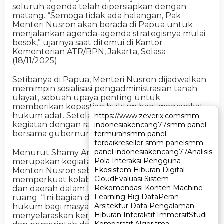
seluruh agenda telah dipersiapkan dengan
matang. “Semoga tidak ada halangan, Pak
Menteri Nusron akan berada di Papua untuk
menjalankan agenda-agenda strategisnya mulai
besok,” ujarnya saat ditemui di Kantor
Kementerian ATR/BPN, Jakarta, Selasa
(18/11/2025).
Setibanya di Papua, Menteri Nusron dijadwalkan
memimpin sosialisasi pengadministrasian tanah
ulayat, sebuah upaya penting untuk
memberikan kepastian hukum bagi masyarakat
hukum adat. Setelah itu, ia akan melanjutkan
https://www.zeverix.com
https://www.zeverix.com
smm
smm
kegiatan dengan rapat koordinasi pertanahan
indonesia
indonesia
kencang77
kencang77
smm panel
smm panel
bersama gubernur dan para kepala daerah.
termurah
termurah
smm panel
smm panel
terbaik
terbaik
reseller smm panel
reseller smm panel
smm
smm
panel indonesia
panel indonesia
kencang77
kencang77
Analisis
Analisis
Menurut Shamy Ardian, kedua agenda tersebut
Pola Interaksi Pengguna
Pola Interaksi Pengguna
merupakan kegiatan rutin yang dilakukan
Ekosistem Hiburan Digital
Ekosistem Hiburan Digital
Menteri Nusron sebagai bentuk komitmen
Cloud
Cloud
Evaluasi Sistem
Evaluasi Sistem
memperkuat kolaborasi antara pemerintah pusat
Rekomendasi Konten Machine
Rekomendasi Konten Machine
dan daerah dalam layanan pertanahan dan tata
Learning Big Data
Learning Big Data
Peran
Peran
ruang. “Ini bagian dari upaya jaminan kepastian
Arsitektur Data Pengalaman
Arsitektur Data Pengalaman
hukum bagi masyarakat hukum adat sekaligus
Hiburan Interaktif Immersif
Hiburan Interaktif Immersif
Studi
Studi
menyelaraskan kerja antara jajaran kementerian