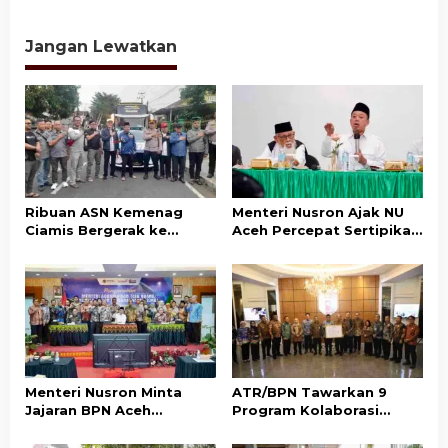
Bencana di Aceh Tamiang
Pascabencana, Pelayanan
Rampung Akhir 2026
Pertanahan Kembali
Normal
Jangan Lewatkan
Ribuan ASN Kemenag
Menteri Nusron Ajak NU
Ciamis Bergerak ke
Aceh Percepat Sertipikasi
Jakarta Hadiri Dzikir
Tanah Wakaf demi
Kebangsaan
Kepastian Hukum Aset
Umat
Menteri Nusron Minta
ATR/BPN Tawarkan 9
Jajaran BPN Aceh
Program Kolaborasi
Percepat Transformasi
dengan Pemda Lampung
Layanan Pertanahan
untuk Perkuat Layanan