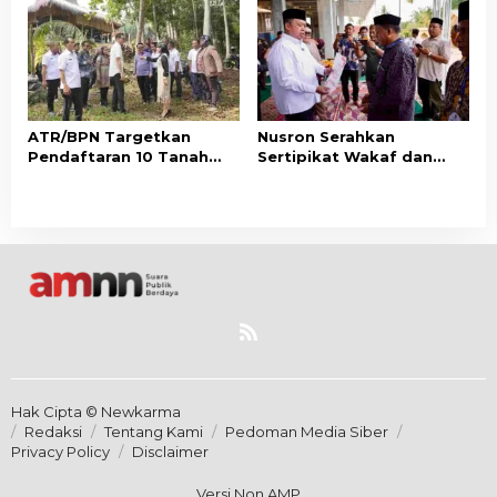
Berbasis Kepuasan
Pertanahan
Masyarakat
ATR/BPN Targetkan
Nusron Serahkan
Pendaftaran 10 Tanah
Sertipikat Wakaf dan
Ulayat di Sumba Timur,
Bantuan Rp500 Juta
Perkuat Perlindungan
untuk Pembangunan
Hak Masyarakat Adat
Masjid di Aceh Tamiang
Hak Cipta © Newkarma
Redaksi
Tentang Kami
Pedoman Media Siber
Privacy Policy
Disclaimer
Versi Non AMP