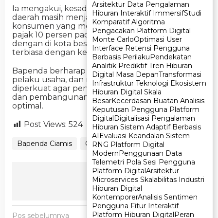
Arsitektur Data Pengalaman
Arsitektur Data Pengalaman
Ia mengakui, kesadaran membayar pajak di
Hiburan Interaktif Immersif
Hiburan Interaktif Immersif
Studi
Studi
daerah masih menjadi tantangan. Masih terdapat
Komparatif Algoritma
Komparatif Algoritma
konsumen yang mempertanyakan tambahan
Pengacakan Platform Digital
Pengacakan Platform Digital
pajak 10 persen pada struk pembayaran, berbeda
Monte Carlo
Monte Carlo
Optimasi User
Optimasi User
dengan di kota besar yang umumnya sudah
Interface Retensi Pengguna
Interface Retensi Pengguna
terbiasa dengan ketentuan tersebut.
Berbasis Perilaku
Berbasis Perilaku
Pendekatan
Pendekatan
Analitik Prediktif Tren Hiburan
Analitik Prediktif Tren Hiburan
Bapenda berharap kolaborasi antara pemerintah,
Digital Masa Depan
Digital Masa Depan
Transformasi
Transformasi
pelaku usaha, dan masyarakat dapat terus
Infrastruktur Teknologi Ekosistem
Infrastruktur Teknologi Ekosistem
diperkuat agar penerimaan daerah tetap terjaga
Hiburan Digital Skala
Hiburan Digital Skala
dan pembangunan di Kabupaten Ciamis berjalan
Besar
Besar
Kecerdasan Buatan Analisis
Kecerdasan Buatan Analisis
optimal.
Keputusan Pengguna Platform
Keputusan Pengguna Platform
Digital
Digital
Digitalisasi Pengalaman
Digitalisasi Pengalaman
Post Views:
524
Hiburan Sistem Adaptif Berbasis
Hiburan Sistem Adaptif Berbasis
AI
AI
Evaluasi Keandalan Sistem
Evaluasi Keandalan Sistem
Bapenda Ciamis
Ciamis
RNG Platform Digital
RNG Platform Digital
Modern
Modern
Penggunaan Data
Penggunaan Data
Telemetri Pola Sesi Pengguna
Telemetri Pola Sesi Pengguna
Platform Digital
Platform Digital
Arsitektur
Arsitektur
Ikuti Kami
Microservices Skalabilitas Industri
Microservices Skalabilitas Industri
Hiburan Digital
Hiburan Digital
Kontemporer
Kontemporer
Analisis Sentimen
Analisis Sentimen
Pengguna Fitur Interaktif
Pengguna Fitur Interaktif
N
Platform Hiburan Digital
Platform Hiburan Digital
Peran
Peran
Pos sebelumnya
Pos berikutnya