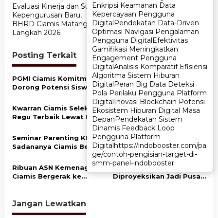
Enkripsi Keamanan Data
Enkripsi Keamanan Data
Evaluasi Kinerja dan Susun
LASQI-NJ Ciamis Hidupkan
a
Kepercayaan Pengguna
Kepercayaan Pengguna
Kepengurusan Baru,
Ramadan Lewat Festival
v
Digital
Digital
Pendekatan Data-Driven
Pendekatan Data-Driven
BHRD Ciamis Matangkan
Seni Religi
Optimasi Navigasi Pengalaman
Optimasi Navigasi Pengalaman
Langkah 2026
i
Pengguna Digital
Pengguna Digital
Efektivitas
Efektivitas
g
Gamifikasi Meningkatkan
Gamifikasi Meningkatkan
Posting Terkait
Engagement Pengguna
Engagement Pengguna
a
Digital
Digital
Analisis Komparatif Efisiensi
Analisis Komparatif Efisiensi
Algoritma Sistem Hiburan
Algoritma Sistem Hiburan
s
PGMI Ciamis Komitmen
Porseni MTs Ciamis Jadi
Digital
Digital
Peran Big Data Deteksi
Peran Big Data Deteksi
Dorong Potensi Siswa
Ajang Seleksi Wakil
i
Pola Perilaku Pengguna Platform
Pola Perilaku Pengguna Platform
Madrasah di Bidang
Kabupaten ke Tingkat
Digital
Digital
Inovasi Blockchain Potensi
Inovasi Blockchain Potensi
p
Olahraga dan Seni
Jawa Barat
Kwarran Ciamis Seleksi
Kemenag Ciamis
Ekosistem Hiburan Digital Masa
Ekosistem Hiburan Digital Masa
o
Regu Terbaik Lewat LT II
Tegaskan Tolak LGBT di
Depan
Depan
Pendekatan Sistem
Pendekatan Sistem
untuk Wakili di Tingkat
Lingkungan Madrasah
Dinamis Feedback Loop
Dinamis Feedback Loop
s
Kabupaten
Pengguna Platform
Pengguna Platform
Seminar Parenting KKRA
SMKN 1 Ciamis Kenalkan
Digital
Digital
https://indobooster.com/pa
https://indobooster.com/pa
Sadananya Ciamis Bekali
Pramuka Lewat Mata
ge/contoh-pengisian-target-di-
ge/contoh-pengisian-target-di-
Orang Tua Cegah Bullying
Cakap, Siswa Belajar
smm-panel-indobooster
smm-panel-indobooster
dan Kekerasan Anak
Hidup Mandiri
Ribuan ASN Kemenag
Kawasan Gunung Sawal
Ciamis Bergerak ke
Diproyeksikan Jadi Pusat
Jakarta Hadiri Dzikir
Konservasi, Agroforestri,
Kebangsaan
dan Pemberdayaan
Ekonomi
Jangan Lewatkan