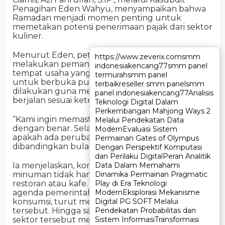
Penagihan Eden Wahyu, menyampaikan bahwa
Ramadan menjadi momen penting untuk
memetakan potensi penerimaan pajak dari sektor
kuliner.
Menurut Eden, petugas Bapenda akan
https://www.zeverix.com
https://www.zeverix.com
smm
smm
melakukan pemantauan langsung ke sejumlah
indonesia
indonesia
kencang77
kencang77
smm panel
smm panel
tempat usaha yang ramai dikunjungi masyarakat
termurah
termurah
smm panel
smm panel
untuk berbuka puasa. Langkah tersebut
terbaik
terbaik
reseller smm panel
reseller smm panel
smm
smm
dilakukan guna memastikan pelaporan omzet
panel indonesia
panel indonesia
kencang77
kencang77
Analisis
Analisis
berjalan sesuai ketentuan.
Teknologi Digital Dalam
Teknologi Digital Dalam
Perkembangan Mahjong Ways 2
Perkembangan Mahjong Ways 2
“Kami ingin memastikan kewajiban pajak dipenuhi
Melalui Pendekatan Data
Melalui Pendekatan Data
dengan benar. Selain itu, kami juga melihat
Modern
Modern
Evaluasi Sistem
Evaluasi Sistem
apakah ada perubahan penerimaan
Permainan Gates of Olympus
Permainan Gates of Olympus
dibandingkan bulan-bulan sebelumnya,” ujarnya.
Dengan Perspektif Komputasi
Dengan Perspektif Komputasi
dan Perilaku Digital
dan Perilaku Digital
Peran Analitik
Peran Analitik
Data Dalam Memahami
Data Dalam Memahami
Ia menjelaskan, kontribusi PBJT makanan dan
Dinamika Permainan Pragmatic
Dinamika Permainan Pragmatic
minuman tidak hanya bersumber dari transaksi di
Play di Era Teknologi
Play di Era Teknologi
restoran atau kafe. Sejumlah kegiatan, termasuk
Modern
Modern
Eksplorasi Mekanisme
Eksplorasi Mekanisme
agenda pemerintahan yang menyediakan
Digital PG SOFT Melalui
Digital PG SOFT Melalui
konsumsi, turut menjadi bagian dari objek pajak
Pendekatan Probabilitas dan
Pendekatan Probabilitas dan
tersebut. Hingga saat ini, realisasi penerimaan dari
Sistem Informasi
Sistem Informasi
Transformasi
Transformasi
sektor tersebut mencapai sekitar Rp7,3 miliar.