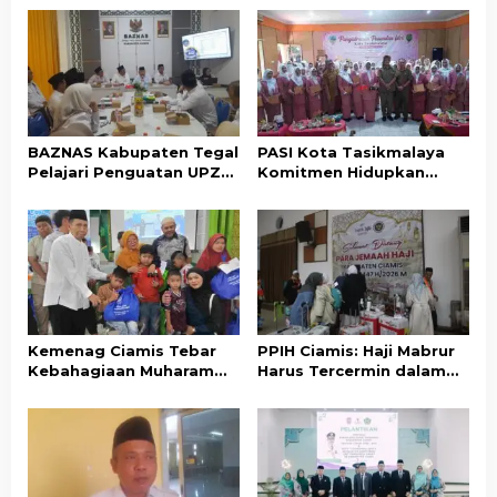
BAZNAS Kabupaten Tegal
PASI Kota Tasikmalaya
Pelajari Penguatan UPZ
Komitmen Hidupkan
Desa ke BAZNAS Ciamis
Kembali Nilai-Nilai Budaya
Sunda
Kemenag Ciamis Tebar
PPIH Ciamis: Haji Mabrur
Kebahagiaan Muharam
Harus Tercermin dalam
untuk Ribuan Anak Yatim
Akhlak dan Kepedulian
dan Disabilitas
Sosial