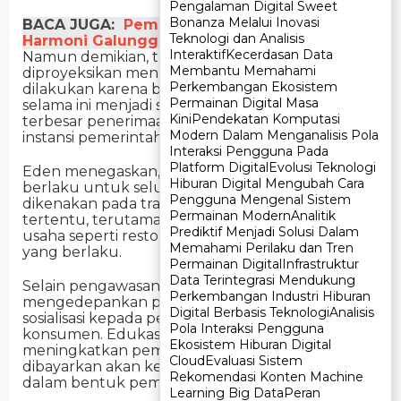
Pengalaman Digital Sweet
Pengalaman Digital Sweet
Bonanza Melalui Inovasi
Bonanza Melalui Inovasi
BACA JUGA:
Pemandian Air Panas Tirta
Teknologi dan Analisis
Teknologi dan Analisis
Harmoni Galunggung Diminati Wisatawan
Interaktif
Interaktif
Kecerdasan Data
Kecerdasan Data
Namun demikian, target pendapatan tahun 2026
Membantu Memahami
Membantu Memahami
diproyeksikan menurun. Penyesuaian itu
Perkembangan Ekosistem
Perkembangan Ekosistem
dilakukan karena berkurangnya aktivitas yang
Permainan Digital Masa
Permainan Digital Masa
selama ini menjadi salah satu penyumbang
Kini
Kini
Pendekatan Komputasi
Pendekatan Komputasi
terbesar penerimaan, khususnya dari kegiatan
Modern Dalam Menganalisis Pola
Modern Dalam Menganalisis Pola
instansi pemerintah.
Interaksi Pengguna Pada
Interaksi Pengguna Pada
Platform Digital
Platform Digital
Evolusi Teknologi
Evolusi Teknologi
Eden menegaskan, penerapan pajak tidak
Hiburan Digital Mengubah Cara
Hiburan Digital Mengubah Cara
berlaku untuk seluruh jenis makanan. PBJT
Pengguna Mengenal Sistem
Pengguna Mengenal Sistem
dikenakan pada transaksi makanan dan minuman
Permainan Modern
Permainan Modern
Analitik
Analitik
tertentu, terutama yang dikonsumsi di tempat
Prediktif Menjadi Solusi Dalam
Prediktif Menjadi Solusi Dalam
usaha seperti restoran dan kafe, sesuai regulasi
Memahami Perilaku dan Tren
Memahami Perilaku dan Tren
yang berlaku.
Permainan Digital
Permainan Digital
Infrastruktur
Infrastruktur
Data Terintegrasi Mendukung
Data Terintegrasi Mendukung
Selain pengawasan, Bapenda juga
Perkembangan Industri Hiburan
Perkembangan Industri Hiburan
mengedepankan pendekatan persuasif melalui
Digital Berbasis Teknologi
Digital Berbasis Teknologi
Analisis
Analisis
sosialisasi kepada pelaku usaha maupun
Pola Interaksi Pengguna
Pola Interaksi Pengguna
konsumen. Edukasi tersebut bertujuan
Ekosistem Hiburan Digital
Ekosistem Hiburan Digital
meningkatkan pemahaman bahwa pajak yang
Cloud
Cloud
Evaluasi Sistem
Evaluasi Sistem
dibayarkan akan kembali kepada masyarakat
Rekomendasi Konten Machine
Rekomendasi Konten Machine
dalam bentuk pembangunan.
Learning Big Data
Learning Big Data
Peran
Peran