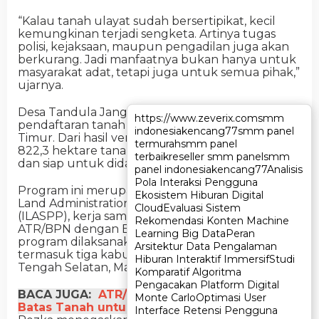
“Kalau tanah ulayat sudah bersertipikat, kecil
kemungkinan terjadi sengketa. Artinya tugas
polisi, kejaksaan, maupun pengadilan juga akan
berkurang. Jadi manfaatnya bukan hanya untuk
masyarakat adat, tetapi juga untuk semua pihak,”
ujarnya.
Desa Tandula Jangga menjadi lokasi awal
https://www.zeverix.com
https://www.zeverix.com
smm
smm
pendaftaran tanah ulayat di Kabupaten Sumba
indonesia
indonesia
kencang77
kencang77
smm panel
smm panel
Timur. Dari hasil verifikasi sementara, tercatat
termurah
termurah
smm panel
smm panel
822,3 hektare tanah dinyatakan clear and clean
terbaik
terbaik
reseller smm panel
reseller smm panel
smm
smm
dan siap untuk didaftarkan.
panel indonesia
panel indonesia
kencang77
kencang77
Analisis
Analisis
Pola Interaksi Pengguna
Pola Interaksi Pengguna
Program ini merupakan bagian dari Integrated
Ekosistem Hiburan Digital
Ekosistem Hiburan Digital
Land Administration and Spatial Planning Project
Cloud
Cloud
Evaluasi Sistem
Evaluasi Sistem
(ILASPP), kerja sama antara Kementerian
Rekomendasi Konten Machine
Rekomendasi Konten Machine
ATR/BPN dengan Bank Dunia. Pada tahun 2025,
Learning Big Data
Learning Big Data
Peran
Peran
program dilaksanakan di delapan provinsi,
Arsitektur Data Pengalaman
Arsitektur Data Pengalaman
termasuk tiga kabupaten di NTT, yaitu Timor
Hiburan Interaktif Immersif
Hiburan Interaktif Immersif
Studi
Studi
Tengah Selatan, Manggarai, dan Sumba Timur.
Komparatif Algoritma
Komparatif Algoritma
Pengacakan Platform Digital
Pengacakan Platform Digital
BACA JUGA:
ATR/BPN Imbau Masyarakat Jaga
Monte Carlo
Monte Carlo
Optimasi User
Optimasi User
Batas Tanah untuk Cegah Sengketa
Interface Retensi Pengguna
Interface Retensi Pengguna