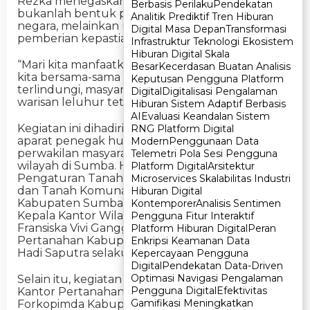
Rezka menegaskan, pendaftaran tanah ulayat
Berbasis Perilaku
Berbasis Perilaku
Pendekatan
Pendekatan
bukanlah bentuk pengambilalihan tanah oleh
Analitik Prediktif Tren Hiburan
Analitik Prediktif Tren Hiburan
negara, melainkan upaya perlindungan dan
Digital Masa Depan
Digital Masa Depan
Transformasi
Transformasi
pemberian kepastian hukum.
Infrastruktur Teknologi Ekosistem
Infrastruktur Teknologi Ekosistem
Hiburan Digital Skala
Hiburan Digital Skala
“Mari kita manfaatkan momen ini. Inilah saatnya
Besar
Besar
Kecerdasan Buatan Analisis
Kecerdasan Buatan Analisis
kita bersama-sama memastikan tanah ulayat
Keputusan Pengguna Platform
Keputusan Pengguna Platform
terlindungi, masyarakat adat sejahtera, dan
Digital
Digital
Digitalisasi Pengalaman
Digitalisasi Pengalaman
warisan leluhur tetap terjaga,” katanya.
Hiburan Sistem Adaptif Berbasis
Hiburan Sistem Adaptif Berbasis
AI
AI
Evaluasi Keandalan Sistem
Evaluasi Keandalan Sistem
Kegiatan ini dihadiri jajaran pemerintah daerah,
RNG Platform Digital
RNG Platform Digital
aparat penegak hukum, tokoh adat, serta
Modern
Modern
Penggunaan Data
Penggunaan Data
perwakilan masyarakat hukum adat dari berbagai
Telemetri Pola Sesi Pengguna
Telemetri Pola Sesi Pengguna
wilayah di Sumba. Hadir pula Direktur
Platform Digital
Platform Digital
Arsitektur
Arsitektur
Pengaturan Tanah Pemerintah, Tanah Ulayat,
Microservices Skalabilitas Industri
Microservices Skalabilitas Industri
dan Tanah Komunal Suwito; Sekretaris Daerah
Hiburan Digital
Hiburan Digital
Kabupaten Sumba Timur Umbu Ngadu Ndamu;
Kontemporer
Kontemporer
Analisis Sentimen
Analisis Sentimen
Kepala Kantor Wilayah BPN Provinsi NTT
Pengguna Fitur Interaktif
Pengguna Fitur Interaktif
Fransiska Vivi Ganggas; serta Kepala Kantor
Platform Hiburan Digital
Platform Hiburan Digital
Peran
Peran
Pertanahan Kabupaten Sumba Timur Kuntoro
Enkripsi Keamanan Data
Enkripsi Keamanan Data
Hadi Saputra selaku moderator.
Kepercayaan Pengguna
Kepercayaan Pengguna
Digital
Digital
Pendekatan Data-Driven
Pendekatan Data-Driven
Optimasi Navigasi Pengalaman
Optimasi Navigasi Pengalaman
Selain itu, kegiatan juga diikuti para Kepala
Pengguna Digital
Pengguna Digital
Efektivitas
Efektivitas
Kantor Pertanahan se-Pulau Sumba dan unsur
Gamifikasi Meningkatkan
Gamifikasi Meningkatkan
Forkopimda Kabupaten Sumba Timur. Pada