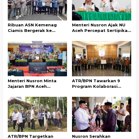
p
o
s
Ribuan ASN Kemenag
Menteri Nusron Ajak NU
Ciamis Bergerak ke
Aceh Percepat Sertipikasi
Jakarta Hadiri Dzikir
Tanah Wakaf demi
Kebangsaan
Kepastian Hukum Aset
Umat
Menteri Nusron Minta
ATR/BPN Tawarkan 9
Jajaran BPN Aceh
Program Kolaborasi
Percepat Transformasi
dengan Pemda Lampung
Layanan Pertanahan
untuk Perkuat Layanan
Berbasis Kepuasan
Pertanahan
Masyarakat
ATR/BPN Targetkan
Nusron Serahkan