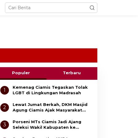
Populer
Terbaru
Kemenag Ciamis Tegaskan Tolak
1
LGBT di Lingkungan Madrasah
Lewat Jumat Berkah, DKM Masjid
2
Agung Ciamis Ajak Masyarakat
Gemar Bersedekah
Porseni MTs Ciamis Jadi Ajang
3
Seleksi Wakil Kabupaten ke
Tingkat Jawa Barat