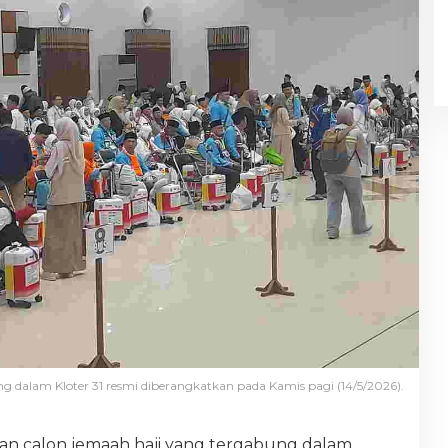
g dalam Kloter 31 resmi diberangkatkan pada Kamis pagi (14/5/2026).
an calon jemaah haji yang tergabung dalam