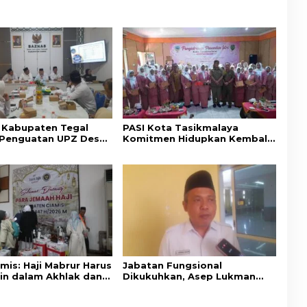
Kabupaten Tegal
PASI Kota Tasikmalaya
i Penguatan UPZ Desa
Komitmen Hidupkan Kembali
AS Ciamis
Nilai-Nilai Budaya Sunda
mis: Haji Mabrur Harus
Jabatan Fungsional
in dalam Akhlak dan
Dikukuhkan, Asep Lukman
ian Sosial
Minta ASN Kemenag Ciamis
Bekerja Profesional