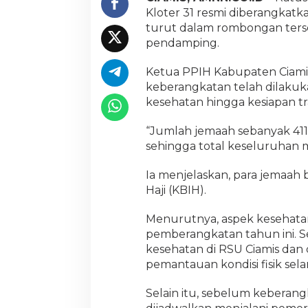
s
Kloter 31 resmi diberangkatk
m
turut dalam rombongan terseb
i
pendamping.
D
i
b
Ketua PPIH Kabupaten Ciamis
e
keberangkatan telah dilakukan
r
kesehatan hingga kesiapan tr
a
n
“Jumlah jemaah sebanyak 41
g
k
sehingga total keseluruhan m
a
t
Ia menjelaskan, para jemaah
k
Haji (KBIH).
a
n
Menurutnya, aspek kesehata
pemberangkatan tahun ini. S
kesehatan di RSU Ciamis dan
pemantauan kondisi fisik sel
Selain itu, sebelum keberan