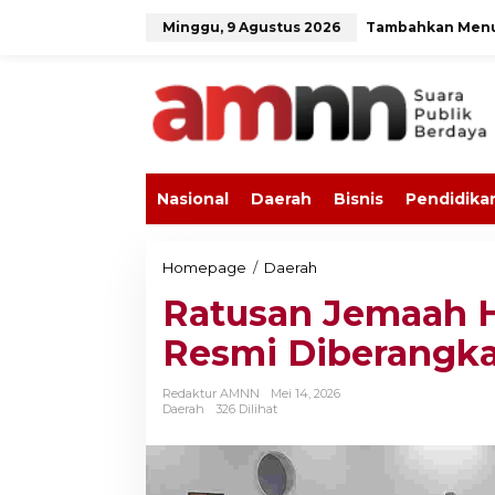
L
Minggu, 9 Agustus 2026
Tambahkan Men
e
w
a
t
i
k
e
k
o
Nasional
Daerah
Bisnis
Pendidika
n
t
e
n
Homepage
/
Daerah
R
a
Ratusan Jemaah Ha
t
u
Resmi Diberangk
s
a
n
Redaktur AMNN
Mei 14, 2026
J
Daerah
326 Dilihat
e
m
a
a