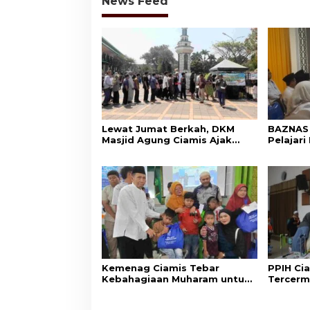
News Feed
Lewat Jumat Berkah, DKM
BAZNAS 
Masjid Agung Ciamis Ajak
Pelajar
Masyarakat Gemar
ke BAZN
Bersedekah
Kemenag Ciamis Tebar
PPIH Cia
Kebahagiaan Muharam untuk
Tercerm
Ribuan Anak Yatim dan
Kepedul
Disabilitas