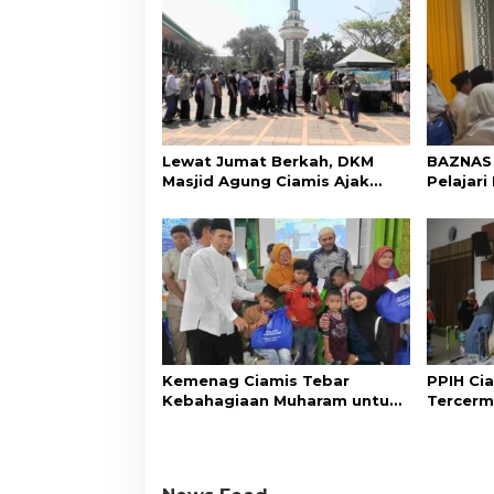
Lewat Jumat Berkah, DKM
BAZNAS 
Masjid Agung Ciamis Ajak
Pelajar
Masyarakat Gemar
ke BAZN
Bersedekah
Kemenag Ciamis Tebar
PPIH Cia
Kebahagiaan Muharam untuk
Tercerm
Ribuan Anak Yatim dan
Kepedul
Disabilitas