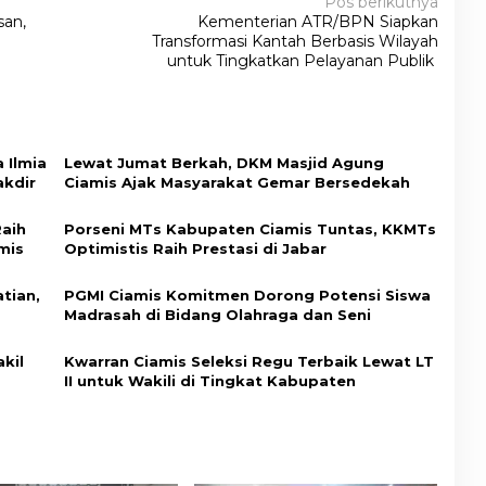
Pos berikutnya
an,
Kementerian ATR/BPN Siapkan
Transformasi Kantah Berbasis Wilayah
untuk Tingkatkan Pelayanan Publik
 Ilmia
Lewat Jumat Berkah, DKM Masjid Agung
akdir
Ciamis Ajak Masyarakat Gemar Bersedekah
Raih
Porseni MTs Kabupaten Ciamis Tuntas, KKMTs
mis
Optimistis Raih Prestasi di Jabar
tian,
PGMI Ciamis Komitmen Dorong Potensi Siswa
Madrasah di Bidang Olahraga dan Seni
kil
Kwarran Ciamis Seleksi Regu Terbaik Lewat LT
II untuk Wakili di Tingkat Kabupaten