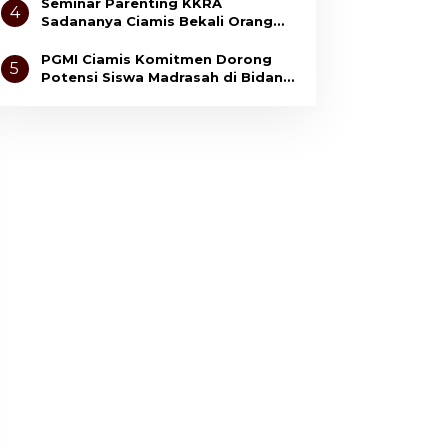
Seminar Parenting KKRA
4
Sadananya Ciamis Bekali Orang
Tua Cegah Bullying dan Kekerasan
Anak
PGMI Ciamis Komitmen Dorong
5
Potensi Siswa Madrasah di Bidang
Olahraga dan Seni