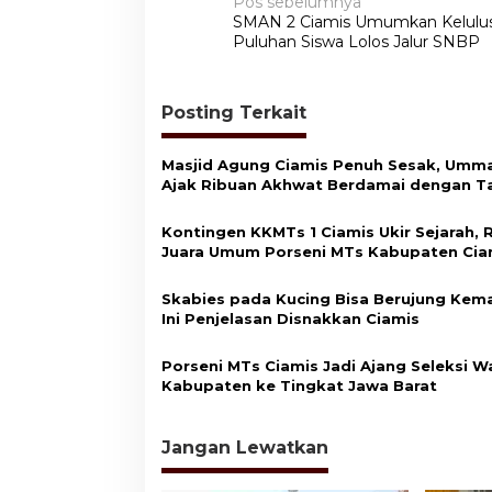
N
Pos sebelumnya
SMAN 2 Ciamis Umumkan Kelulus
a
Puluhan Siswa Lolos Jalur SNBP
v
i
Posting Terkait
g
a
Masjid Agung Ciamis Penuh Sesak, Umma
s
Ajak Ribuan Akhwat Berdamai dengan T
i
Kontingen KKMTs 1 Ciamis Ukir Sejarah, 
p
Juara Umum Porseni MTs Kabupaten Cia
o
Skabies pada Kucing Bisa Berujung Kema
s
Ini Penjelasan Disnakkan Ciamis
Porseni MTs Ciamis Jadi Ajang Seleksi Wa
Kabupaten ke Tingkat Jawa Barat
Jangan Lewatkan