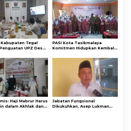
Kabupaten Tegal
PASI Kota Tasikmalaya
i Penguatan UPZ Desa
Komitmen Hidupkan Kembali
AS Ciamis
Nilai-Nilai Budaya Sunda
mis: Haji Mabrur Harus
Jabatan Fungsional
in dalam Akhlak dan
Dikukuhkan, Asep Lukman
ian Sosial
Minta ASN Kemenag Ciamis
Bekerja Profesional