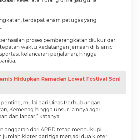
ksaan kesehatan ulang di Kalijati guna
gkatan, terdapat enam petugas yang
.
erhasilan proses pemberangkatan diukur dari
ketepatan waktu kedatangan jemaah di Islamic
portasi, kelancaran perjalanan, hingga
nitia.
iamis Hidupkan Ramadan Lewat Festival Seni
t penting, mulai dari Dinas Perhubungan,
atan, Kemenag hingga unsur lainnya agar
n dan lancar,” katanya.
n anggaran dari APBD tetap mencukupi
jumlah kloter dari tiga menjadi dua kloter.