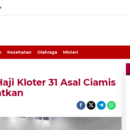
u
n
Kesehatan
Olahraga
Misteri
ji Kloter 31 Asal Ciamis
atkan