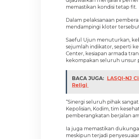
dijadwalkan menjalani pemeri
memastikan kondisi tetap fit.
Dalam pelaksanaan pemberan
mendampingi kloter tersebut
Saeful Ujun menuturkan, keb
sejumlah indikator, seperti 
Center, kesiapan armada trans
kekompakan seluruh unsur pa
BACA JUGA:
LASQI-NJ C
Religi
“Sinergi seluruh pihak sanga
Kepolisian, Kodim, tim keseh
pemberangkatan berjalan ama
Ia juga memastikan dukunga
meskipun terjadi penyesuaian 