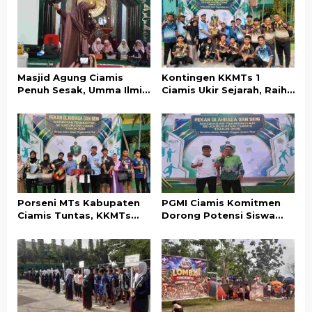
s
i
p
o
Masjid Agung Ciamis
Kontingen KKMTs 1
s
Penuh Sesak, Umma Ilmia
Ciamis Ukir Sejarah, Raih
Ajak Ribuan Akhwat
Juara Umum Porseni MTs
Berdamai dengan Takdir
Kabupaten Ciamis
Porseni MTs Kabupaten
PGMI Ciamis Komitmen
Ciamis Tuntas, KKMTs
Dorong Potensi Siswa
Optimistis Raih Prestasi
Madrasah di Bidang
di Jabar
Olahraga dan Seni