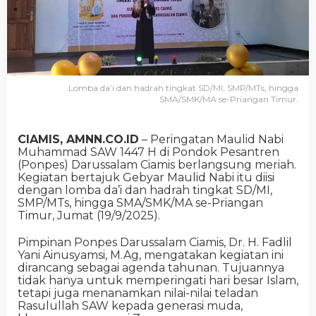
Lomba da’i dan hadrah tingkat SD/MI, SMP/MTs, hingga
SMA/SMK/MA se-Priangan Timur.
CIAMIS, AMNN.CO.ID
– Peringatan Maulid Nabi
Muhammad SAW 1447 H di Pondok Pesantren
(Ponpes) Darussalam Ciamis berlangsung meriah.
Kegiatan bertajuk Gebyar Maulid Nabi itu diisi
dengan lomba da’i dan hadrah tingkat SD/MI,
SMP/MTs, hingga SMA/SMK/MA se-Priangan
Timur, Jumat (19/9/2025).
Pimpinan Ponpes Darussalam Ciamis, Dr. H. Fadlil
Yani Ainusyamsi, M.Ag, mengatakan kegiatan ini
dirancang sebagai agenda tahunan. Tujuannya
tidak hanya untuk memperingati hari besar Islam,
tetapi juga menanamkan nilai-nilai teladan
Rasulullah SAW kepada generasi muda,