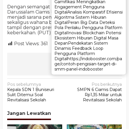
Gamifikasi Meningkatkan
Gamifikasi Meningkatkan
Dengan semangat gebyar Maulid, Ponpes
Engagement Pengguna
Engagement Pengguna
Darussalam Ciamis berharap kegiatan tersebut
Digital
Digital
Analisis Komparatif Efisiensi
Analisis Komparatif Efisiensi
menjadi sarana pembelajaran, silaturahmi,
Algoritma Sistem Hiburan
Algoritma Sistem Hiburan
sekaligus wahana bagi generasi muda untuk
Digital
Digital
Peran Big Data Deteksi
Peran Big Data Deteksi
tampil dengan prestasi yang membawa
Pola Perilaku Pengguna Platform
Pola Perilaku Pengguna Platform
keberkahan. (PUT)
Digital
Digital
Inovasi Blockchain Potensi
Inovasi Blockchain Potensi
Ekosistem Hiburan Digital Masa
Ekosistem Hiburan Digital Masa
Depan
Depan
Pendekatan Sistem
Pendekatan Sistem
Post Views:
361
Dinamis Feedback Loop
Dinamis Feedback Loop
Pengguna Platform
Pengguna Platform
Ikuti Kami
Digital
Digital
https://indobooster.com/pa
https://indobooster.com/pa
ge/contoh-pengisian-target-di-
ge/contoh-pengisian-target-di-
smm-panel-indobooster
smm-panel-indobooster
N
Pos sebelumnya
Pos berikutnya
Kepala SDN 1 Buniseuri
SMPN 6 Ciamis Dapat
a
Sulit Ditemui Soal
Rp1,35 Miliar untuk
v
Revitalisasi Sekolah
Revitalisasi Sekolah
i
Jangan Lewatkan
g
a