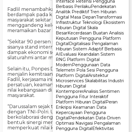
Interface Retensi Pengguna
Interface Retensi Pengguna
Berbasis Perilaku
Berbasis Perilaku
Pendekatan
Pendekatan
Fadlil menambahkan, kegiatan ini juga
Analitik Prediktif Tren Hiburan
Analitik Prediktif Tren Hiburan
berdampak pada kehidupan sosial ekonomi
Digital Masa Depan
Digital Masa Depan
Transformasi
Transformasi
masyarakat sekitar pesantren. Panitia
Infrastruktur Teknologi Ekosistem
Infrastruktur Teknologi Ekosistem
menggandeng kelompok UMKM lokal untuk
Hiburan Digital Skala
Hiburan Digital Skala
meramaikan bazar selama acara berlangsung.
Besar
Besar
Kecerdasan Buatan Analisis
Kecerdasan Buatan Analisis
Keputusan Pengguna Platform
Keputusan Pengguna Platform
“Sekitar 90 persen pedagang adalah masyarakat,
Digital
Digital
Digitalisasi Pengalaman
Digitalisasi Pengalaman
sisanya stand internal pesantren. Jadi ada
Hiburan Sistem Adaptif Berbasis
Hiburan Sistem Adaptif Berbasis
dampak ekonomi sekaligus mempererat
AI
AI
Evaluasi Keandalan Sistem
Evaluasi Keandalan Sistem
silaturahmi antar masyarakat,” katanya.
RNG Platform Digital
RNG Platform Digital
Modern
Modern
Penggunaan Data
Penggunaan Data
Selain itu, Ponpes Darussalam Ciamis sejak lama
Telemetri Pola Sesi Pengguna
Telemetri Pola Sesi Pengguna
menjalin kemitraan dengan TNI-Polri. Menurut
Platform Digital
Platform Digital
Arsitektur
Arsitektur
Fadlil, kerjasama ini penting untuk menjaga
Microservices Skalabilitas Industri
Microservices Skalabilitas Industri
persatuan, keamanan, serta menanamkan nilai-
Hiburan Digital
Hiburan Digital
nilai kebangsaan di kalangan santri dan
Kontemporer
Kontemporer
Analisis Sentimen
Analisis Sentimen
masyarakat.
Pengguna Fitur Interaktif
Pengguna Fitur Interaktif
Platform Hiburan Digital
Platform Hiburan Digital
Peran
Peran
“Darussalam sejak tahun 1960-an sudah bermitra
Enkripsi Keamanan Data
Enkripsi Keamanan Data
dengan TNI-Polri. Untuk kegiatan kali ini, kita
Kepercayaan Pengguna
Kepercayaan Pengguna
berkolaborasi dengan Polres Ciamis sebagai
Digital
Digital
Pendekatan Data-Driven
Pendekatan Data-Driven
bentuk sinergi menjaga suasana damai dan
Optimasi Navigasi Pengalaman
Optimasi Navigasi Pengalaman
memperkuat nilai kebangsaan,” jelasnya.
Pengguna Digital
Pengguna Digital
Efektivitas
Efektivitas