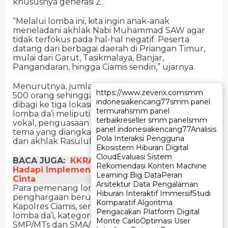
khususnya generasi Z.
“Melalui lomba ini, kita ingin anak-anak
meneladani akhlak Nabi Muhammad SAW agar
tidak terfokus pada hal-hal negatif. Peserta
datang dari berbagai daerah di Priangan Timur,
mulai dari Garut, Tasikmalaya, Banjar,
Pangandaran, hingga Ciamis sendiri,” ujarnya.
Menurutnya, jumlah peserta mencapai lebih dari
https://www.zeverix.com
https://www.zeverix.com
smm
smm
500 orang sehingga pelaksanaan lomba harus
indonesia
indonesia
kencang77
kencang77
smm panel
smm panel
dibagi ke tiga lokasi. Adapun kriteria penilaian
termurah
termurah
smm panel
smm panel
lomba da’i meliputi penguasaan materi, artikulasi,
terbaik
terbaik
reseller smm panel
reseller smm panel
smm
smm
vokal, penguasaan panggung, serta kesesuaian
panel indonesia
panel indonesia
kencang77
kencang77
Analisis
Analisis
tema yang diangkat, yakni semangat Maulid Nabi
Pola Interaksi Pengguna
Pola Interaksi Pengguna
dan akhlak Rasulullah SAW.
Ekosistem Hiburan Digital
Ekosistem Hiburan Digital
Cloud
Cloud
Evaluasi Sistem
Evaluasi Sistem
BACA JUGA:
KKRA Ciamis Siapkan Guru RA
Rekomendasi Konten Machine
Rekomendasi Konten Machine
Hadapi Implementasi Kurikulum Berbasis
Learning Big Data
Learning Big Data
Peran
Peran
Cinta
Arsitektur Data Pengalaman
Arsitektur Data Pengalaman
Para pemenang lomba berhak mendapatkan
Hiburan Interaktif Immersif
Hiburan Interaktif Immersif
Studi
Studi
penghargaan berupa sertifikat, piala dari
Komparatif Algoritma
Komparatif Algoritma
Kapolres Ciamis, serta uang pembinaan. Selain
Pengacakan Platform Digital
Pengacakan Platform Digital
lomba da’i, kategori hadrah diikuti pelajar tingkat
Monte Carlo
Monte Carlo
Optimasi User
Optimasi User
SMP/MTs dan SMA/SMK/MA.