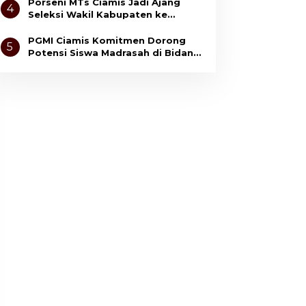
Anak
Porseni MTs Ciamis Jadi Ajang
4
Seleksi Wakil Kabupaten ke
Tingkat Jawa Barat
PGMI Ciamis Komitmen Dorong
5
Potensi Siswa Madrasah di Bidang
Olahraga dan Seni