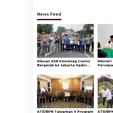
Layanan Pertanahan
Perlind
Adat
News Feed
Ribuan ASN Kemenag Ciamis
Menteri
Bergerak ke Jakarta Hadiri
Percepa
Dzikir Kebangsaan
Wakaf d
Aset Um
ATR/BPN Tawarkan 9 Program
ATR/BPN