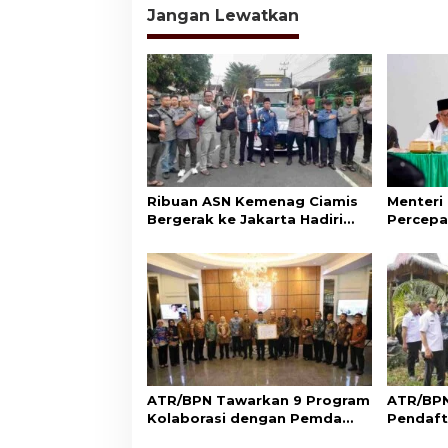
i
Jangan Lewatkan
g
a
s
i
p
o
s
Ribuan ASN Kemenag Ciamis
Menteri
Bergerak ke Jakarta Hadiri
Percepa
Dzikir Kebangsaan
Wakaf d
Aset Um
ATR/BPN Tawarkan 9 Program
ATR/BPN
Kolaborasi dengan Pemda
Pendaft
Lampung untuk Perkuat
di Sumb