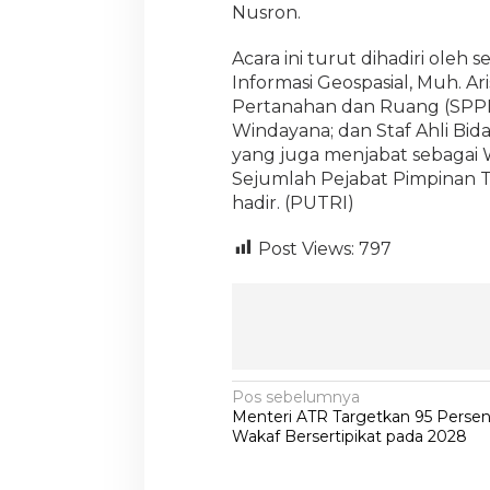
Nusron.
Acara ini turut dihadiri oleh
Informasi Geospasial, Muh. Ar
Pertanahan dan Ruang (SPPR),
Windayana; dan Staf Ahli Bi
yang juga menjabat sebagai 
Sejumlah Pejabat Pimpinan 
hadir. (PUTRI)
Post Views:
797
N
Pos sebelumnya
Menteri ATR Targetkan 95 Perse
a
Wakaf Bersertipikat pada 2028
v