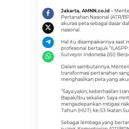
k
u
Jakarta, AMNN.co.id
– Mente
n
Pertanahan Nasional (ATR/B
g
akurasi peta sebagai dasar
P
nasional.
e
m
b
Hal itu disampaikannya saat
a
profesional bertajuk “ILASPP
n
Surveyor Indonesia (ISI) Berpe
g
u
n
Dalam sambutannya, Menter
a
transformasi pertanahan san
n
menghasilkan peta yang akurat
N
a
“Saya yakin, keberhasilan tra
s
i
Bapak/Ibu sekalian. Saya min
o
mengedepankan mitigasi risik
n
Tahun (HUT) ke-53 Ikatan Surv
a
l
Sebagai lembaga yang berta
ruang, Kementerian ATR/BPN