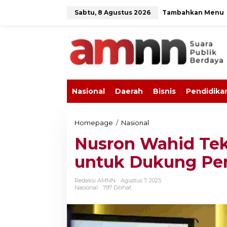
L
Sabtu, 8 Agustus 2026
Tambahkan Menu
e
w
a
t
i
k
e
k
o
Nasional
Daerah
Bisnis
Pendidika
n
t
e
n
Homepage
/
Nasional
N
u
Nusron Wahid Tek
s
r
untuk Dukung Pe
o
n
W
Redaksi AMNN
Agustus 7, 2025
a
Nasional
797 Dilihat
h
i
d
T