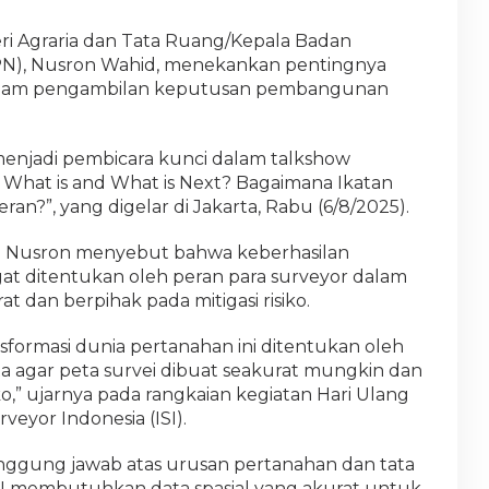
ri Agraria dan Tata Ruang/Kepala Badan
PN), Nusron Wahid, menekankan pentingnya
 dalam pengambilan keputusan pembangunan
 menjadi pembicara kunci dalam talkshow
: What is and What is Next? Bagaimana Ikatan
ran?”, yang digelar di Jakarta, Rabu (6/8/2025).
i Nusron menyebut bahwa keberhasilan
gat ditentukan oleh peran para surveyor dalam
 dan berpihak pada mitigasi risiko.
nsformasi dunia pertanahan ini ditentukan oleh
ta agar peta survei dibuat seakurat mungkin dan
o,” ujarnya pada rangkaian kegiatan Hari Ulang
eyor Indonesia (ISI).
nggung jawab atas urusan pertanahan dan tata
 membutuhkan data spasial yang akurat untuk