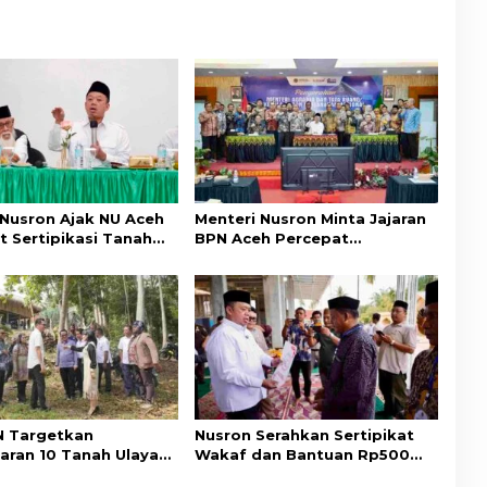
 Nusron Ajak NU Aceh
Menteri Nusron Minta Jajaran
t Sertipikasi Tanah
BPN Aceh Percepat
emi Kepastian Hukum
Transformasi Layanan
at
Pertanahan Berbasis
Kepuasan Masyarakat
 Targetkan
Nusron Serahkan Sertipikat
aran 10 Tanah Ulayat
Wakaf dan Bantuan Rp500
a Timur, Perkuat
Juta untuk Pembangunan