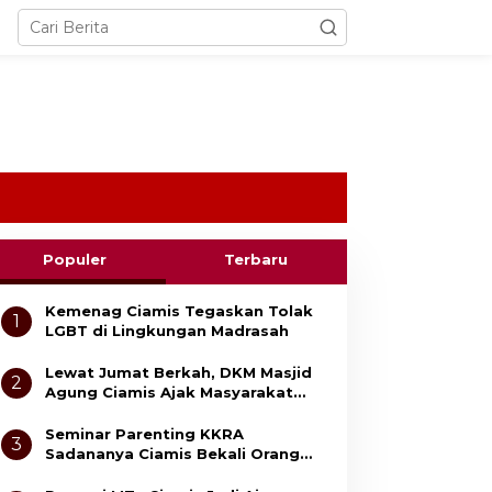
Populer
Terbaru
Kemenag Ciamis Tegaskan Tolak
1
LGBT di Lingkungan Madrasah
Lewat Jumat Berkah, DKM Masjid
2
Agung Ciamis Ajak Masyarakat
Gemar Bersedekah
Seminar Parenting KKRA
3
Sadananya Ciamis Bekali Orang
Tua Cegah Bullying dan Kekerasan