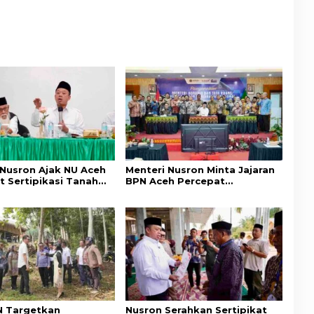
ungan Hak Masyarakat
Masjid di Aceh Tamiang
 Nusron Ajak NU Aceh
Menteri Nusron Minta Jajaran
t Sertipikasi Tanah
BPN Aceh Percepat
emi Kepastian Hukum
Transformasi Layanan
at
Pertanahan Berbasis
Kepuasan Masyarakat
 Targetkan
Nusron Serahkan Sertipikat