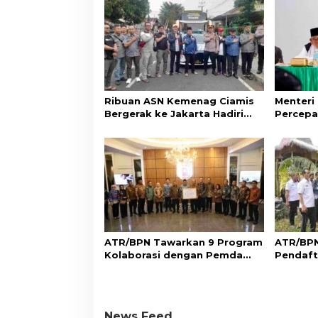
Ribuan ASN Kemenag Ciamis
Menteri
Bergerak ke Jakarta Hadiri
Percepa
Dzikir Kebangsaan
Wakaf d
Aset Um
ATR/BPN Tawarkan 9 Program
ATR/BPN
Kolaborasi dengan Pemda
Pendaft
Lampung untuk Perkuat
di Sumb
Layanan Pertanahan
Perlind
Adat
News Feed