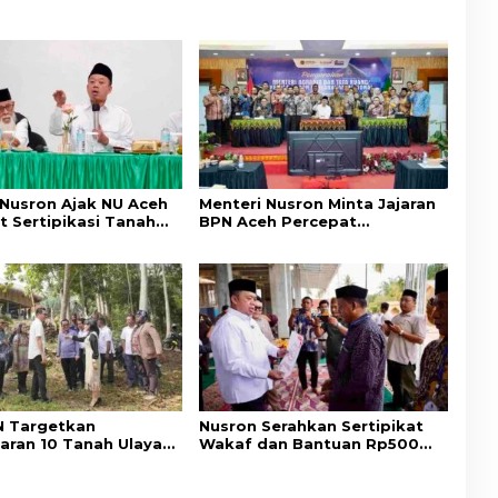
 Nusron Ajak NU Aceh
Menteri Nusron Minta Jajaran
t Sertipikasi Tanah
BPN Aceh Percepat
emi Kepastian Hukum
Transformasi Layanan
at
Pertanahan Berbasis
Kepuasan Masyarakat
 Targetkan
Nusron Serahkan Sertipikat
aran 10 Tanah Ulayat
Wakaf dan Bantuan Rp500
a Timur, Perkuat
Juta untuk Pembangunan
ungan Hak Masyarakat
Masjid di Aceh Tamiang