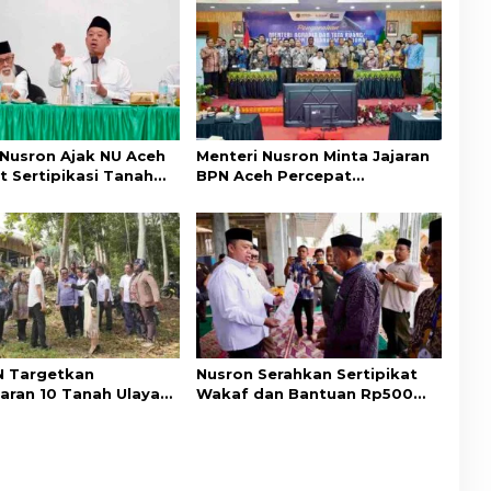
 Nusron Ajak NU Aceh
Menteri Nusron Minta Jajaran
t Sertipikasi Tanah
BPN Aceh Percepat
emi Kepastian Hukum
Transformasi Layanan
at
Pertanahan Berbasis
Kepuasan Masyarakat
 Targetkan
Nusron Serahkan Sertipikat
aran 10 Tanah Ulayat
Wakaf dan Bantuan Rp500
a Timur, Perkuat
Juta untuk Pembangunan
ungan Hak Masyarakat
Masjid di Aceh Tamiang