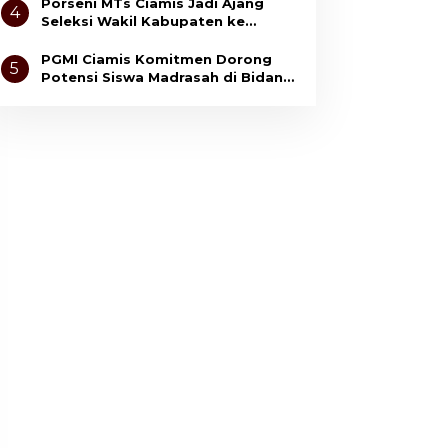
Anak
Porseni MTs Ciamis Jadi Ajang
4
Seleksi Wakil Kabupaten ke
Tingkat Jawa Barat
PGMI Ciamis Komitmen Dorong
5
Potensi Siswa Madrasah di Bidang
Olahraga dan Seni