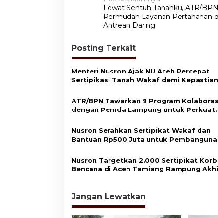
N
Lewat Sentuh Tanahku, ATR/BP
a
Permudah Layanan Pertanahan 
v
Antrean Daring
i
Posting Terkait
g
a
Menteri Nusron Ajak NU Aceh Percepat
s
Sertipikasi Tanah Wakaf demi Kepastian
Hukum Aset Umat
i
ATR/BPN Tawarkan 9 Program Kolaboras
p
dengan Pemda Lampung untuk Perkuat
Layanan Pertanahan
o
Nusron Serahkan Sertipikat Wakaf dan
s
Bantuan Rp500 Juta untuk Pembanguna
Masjid di Aceh Tamiang
Nusron Targetkan 2.000 Sertipikat Kor
Bencana di Aceh Tamiang Rampung Akhi
2026
Jangan Lewatkan