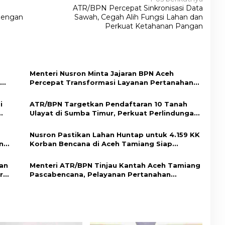
N
ATR/BPN Percepat Sinkronisasi Data
dengan
Sawah, Cegah Alih Fungsi Lahan dan
Perkuat Ketahanan Pangan
Menteri Nusron Minta Jajaran BPN Aceh
Percepat Transformasi Layanan Pertanahan
Berbasis Kepuasan Masyarakat
i
ATR/BPN Targetkan Pendaftaran 10 Tanah
Ulayat di Sumba Timur, Perkuat Perlindungan
Hak Masyarakat Adat
Nusron Pastikan Lahan Huntap untuk 4.159 KK
n
Korban Bencana di Aceh Tamiang Siap
Digunakan
ban
Menteri ATR/BPN Tinjau Kantah Aceh Tamiang
r
Pascabencana, Pelayanan Pertanahan
Kembali Normal