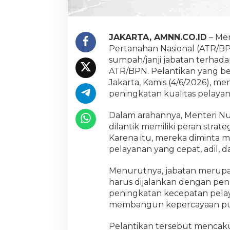
k
a
n
k
JAKARTA, AMNN.CO.ID
– Men
a
Pertanahan Nasional (ATR/B
n
sumpah/janji jabatan terhad
P
ATR/BPN. Pelantikan yang b
e
n
Jakarta, Kamis (4/6/2026), me
i
peningkatan kualitas pelaya
n
g
Dalam arahannya, Menteri N
k
dilantik memiliki peran stra
a
t
Karena itu, mereka diminta
a
pelayanan yang cepat, adil, 
n
K
Menurutnya, jabatan merupa
e
harus dijalankan dengan pe
c
e
peningkatan kecepatan pelay
p
membangun kepercayaan pub
a
t
Pelantikan tersebut mencaku
a