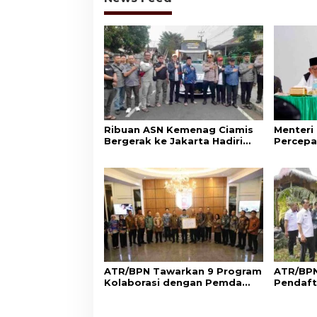
Ribuan ASN Kemenag Ciamis
Menteri
Bergerak ke Jakarta Hadiri
Percepa
Dzikir Kebangsaan
Wakaf d
Aset Um
ATR/BPN Tawarkan 9 Program
ATR/BPN
Kolaborasi dengan Pemda
Pendaft
Lampung untuk Perkuat
di Sumb
Layanan Pertanahan
Perlind
Adat