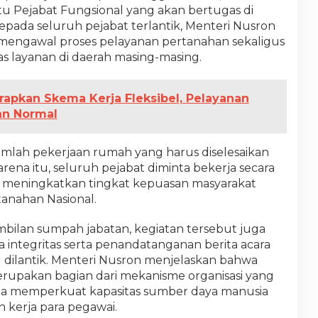
atu Pejabat Fungsional yang akan bertugas di
Kepada seluruh pejabat terlantik, Menteri Nusron
mengawal proses pelayanan pertanahan sekaligus
s layanan di daerah masing-masing.
apkan Skema Kerja Fleksibel, Pelayanan
an Normal
jumlah pekerjaan rumah yang harus diselesaikan
rena itu, seluruh pejabat diminta bekerja secara
 meningkatkan tingkat kepuasan masyarakat
anahan Nasional.
mbilan sumpah jabatan, kegiatan tersebut juga
 integritas serta penandatanganan berita acara
 dilantik. Menteri Nusron menjelaskan bahwa
erupakan bagian dari mekanisme organisasi yang
una memperkuat kapasitas sumber daya manusia
kerja para pegawai.