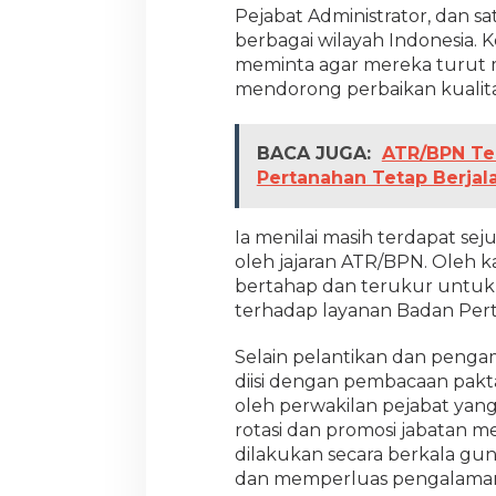
Pejabat Administrator, dan s
n
P
berbagai wilayah Indonesia. 
e
meminta agar mereka turut 
l
mendorong perbaikan kualita
a
y
a
BACA JUGA:
ATR/BPN Ter
n
a
Pertanahan Tetap Berjal
n
P
e
Ia menilai masih terdapat se
r
oleh jajaran ATR/BPN. Oleh ka
t
bertahap dan terukur untuk
a
terhadap layanan Badan Pert
n
a
h
Selain pelantikan dan penga
a
diisi dengan pembacaan pakta
n
oleh perwakilan pejabat yang
rotasi dan promosi jabatan m
dilakukan secara berkala g
dan memperluas pengalaman 