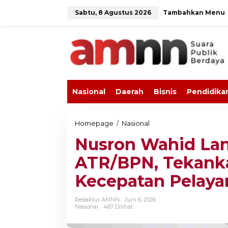
L
Sabtu, 8 Agustus 2026
Tambahkan Menu
e
w
a
t
i
k
e
k
o
Nasional
Daerah
Bisnis
Pendidika
n
t
e
n
Homepage
/
Nasional
N
u
Nusron Wahid Lan
s
r
ATR/BPN, Tekank
o
n
Kecepatan Pelaya
W
a
h
Redaktur AMNN
Juni 6, 2026
i
Nasional
467 Dilihat
d
L