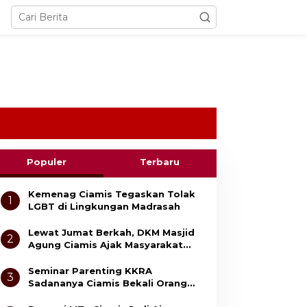
Populer
Terbaru
Kemenag Ciamis Tegaskan Tolak
1
LGBT di Lingkungan Madrasah
Lewat Jumat Berkah, DKM Masjid
2
Agung Ciamis Ajak Masyarakat
Gemar Bersedekah
Seminar Parenting KKRA
3
Sadananya Ciamis Bekali Orang
Tua Cegah Bullying dan Kekerasan