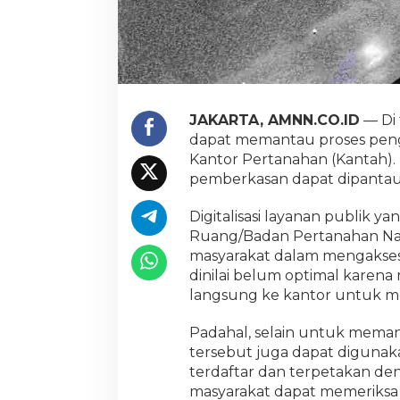
s
a
n
T
a
n
a
JAKARTA, AMNN.CO.ID
— Di 
h
dapat memantau proses peng
B
i
Kantor Pertanahan (Kantah). 
s
pemberkasan dapat dipantau k
a
D
Digitalisasi layanan publik y
i
Ruang/Badan Pertanahan Nas
p
a
masyarakat dalam mengakses
n
dinilai belum optimal karen
t
langsung ke kantor untuk m
a
u
Padahal, selain untuk memant
L
e
tersebut juga dapat digunak
w
terdaftar dan terpetakan deng
a
masyarakat dapat memeriksa k
t