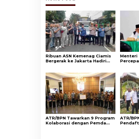
Ribuan ASN Kemenag Ciamis
Menteri
Bergerak ke Jakarta Hadiri
Percepa
Dzikir Kebangsaan
Wakaf d
Aset Um
ATR/BPN Tawarkan 9 Program
ATR/BPN
Kolaborasi dengan Pemda
Pendaft
Lampung untuk Perkuat
di Sumb
Layanan Pertanahan
Perlind
Adat