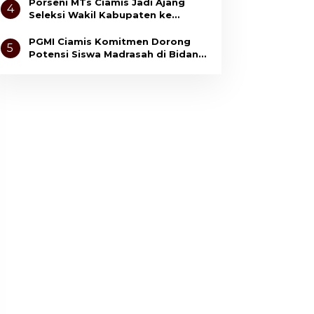
Anak
Porseni MTs Ciamis Jadi Ajang
4
Seleksi Wakil Kabupaten ke
Tingkat Jawa Barat
PGMI Ciamis Komitmen Dorong
5
Potensi Siswa Madrasah di Bidang
Olahraga dan Seni