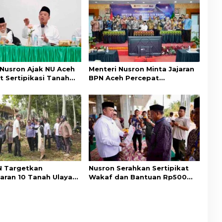
 Nusron Ajak NU Aceh
Menteri Nusron Minta Jajaran
t Sertipikasi Tanah
BPN Aceh Percepat
emi Kepastian Hukum
Transformasi Layanan
at
Pertanahan Berbasis
Kepuasan Masyarakat
 Targetkan
Nusron Serahkan Sertipikat
aran 10 Tanah Ulayat
Wakaf dan Bantuan Rp500
a Timur, Perkuat
Juta untuk Pembangunan
ungan Hak Masyarakat
Masjid di Aceh Tamiang