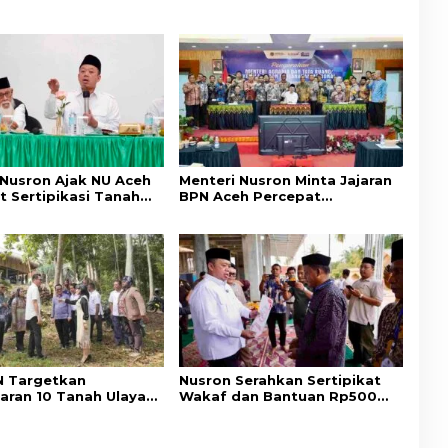
 Nusron Ajak NU Aceh
Menteri Nusron Minta Jajaran
t Sertipikasi Tanah
BPN Aceh Percepat
emi Kepastian Hukum
Transformasi Layanan
at
Pertanahan Berbasis
Kepuasan Masyarakat
 Targetkan
Nusron Serahkan Sertipikat
aran 10 Tanah Ulayat
Wakaf dan Bantuan Rp500
a Timur, Perkuat
Juta untuk Pembangunan
ungan Hak Masyarakat
Masjid di Aceh Tamiang