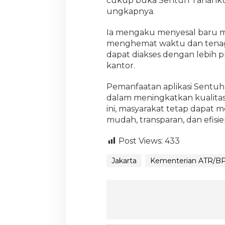
cukup buka Sentuh Tanahku saj
ungkapnya.
Ia mengaku menyesal baru me
menghemat waktu dan tenaga
dapat diakses dengan lebih p
kantor.
Pemanfaatan aplikasi Sentu
dalam meningkatkan kualitas 
ini, masyarakat tetap dapat
mudah, transparan, dan efisi
Post Views:
433
Jakarta
Kementerian ATR/B