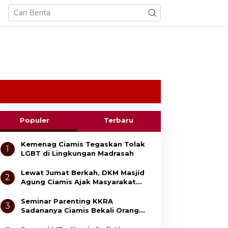
Populer
Terbaru
Kemenag Ciamis Tegaskan Tolak
1
LGBT di Lingkungan Madrasah
Lewat Jumat Berkah, DKM Masjid
2
Agung Ciamis Ajak Masyarakat
Gemar Bersedekah
Seminar Parenting KKRA
3
Sadananya Ciamis Bekali Orang
Tua Cegah Bullying dan Kekerasan