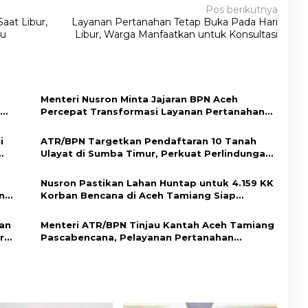
Pos berikutnya
aat Libur,
Layanan Pertanahan Tetap Buka Pada Hari
tu
Libur, Warga Manfaatkan untuk Konsultasi
Menteri Nusron Minta Jajaran BPN Aceh
Percepat Transformasi Layanan Pertanahan
Berbasis Kepuasan Masyarakat
i
ATR/BPN Targetkan Pendaftaran 10 Tanah
Ulayat di Sumba Timur, Perkuat Perlindungan
Hak Masyarakat Adat
Nusron Pastikan Lahan Huntap untuk 4.159 KK
n
Korban Bencana di Aceh Tamiang Siap
Digunakan
ban
Menteri ATR/BPN Tinjau Kantah Aceh Tamiang
r
Pascabencana, Pelayanan Pertanahan
Kembali Normal