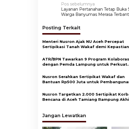
N
Pos sebelumnya
Layanan Pertanahan Tetap Buka S
a
Warga Banyumas Merasa Terban
v
Posting Terkait
i
g
Menteri Nusron Ajak NU Aceh Percepat
a
Sertipikasi Tanah Wakaf demi Kepastian
s
Hukum Aset Umat
ATR/BPN Tawarkan 9 Program Kolaboras
i
dengan Pemda Lampung untuk Perkuat
p
Layanan Pertanahan
o
Nusron Serahkan Sertipikat Wakaf dan
Bantuan Rp500 Juta untuk Pembanguna
s
Masjid di Aceh Tamiang
Nusron Targetkan 2.000 Sertipikat Kor
Bencana di Aceh Tamiang Rampung Akhi
2026
Jangan Lewatkan