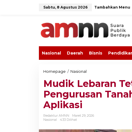
L
Sabtu, 8 Agustus 2026
Tambahkan Menu
e
w
a
t
i
k
e
k
o
Nasional
Daerah
Bisnis
Pendidika
n
t
e
n
Homepage
/
Nasional
M
u
Mudik Lebaran Te
d
i
Pengurusan Tanah
k
L
Aplikasi
e
b
a
Redaktur AMNN
Maret 29, 2026
r
Nasional
433 Dilihat
a
n