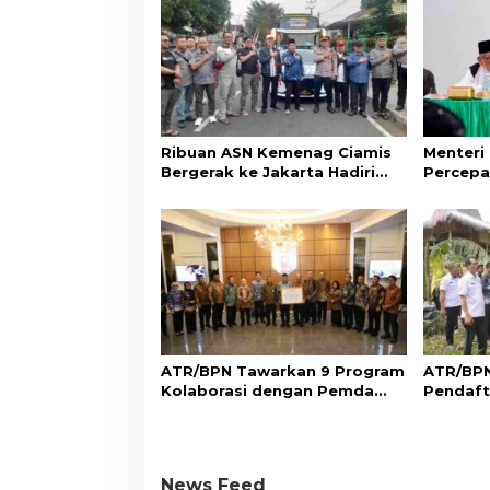
Ribuan ASN Kemenag Ciamis
Menteri
Bergerak ke Jakarta Hadiri
Percepa
Dzikir Kebangsaan
Wakaf d
Aset Um
ATR/BPN Tawarkan 9 Program
ATR/BPN
Kolaborasi dengan Pemda
Pendaft
Lampung untuk Perkuat
di Sumb
Layanan Pertanahan
Perlind
Adat
News Feed