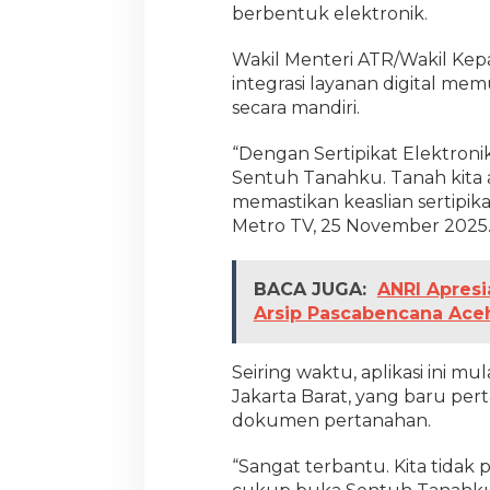
berbentuk elektronik.
A
p
l
Wakil Menteri ATR/Wakil Ke
i
integrasi layanan digital 
k
secara mandiri.
a
s
“Dengan Sertipikat Elektroni
i
Sentuh Tanahku. Tanah kita a
memastikan keaslian sertipi
Metro TV, 25 November 2025
BACA JUGA:
ANRI Apresi
Arsip Pascabencana Ace
Seiring waktu, aplikasi ini mu
Jakarta Barat, yang baru p
dokumen pertanahan.
“Sangat terbantu. Kita tidak