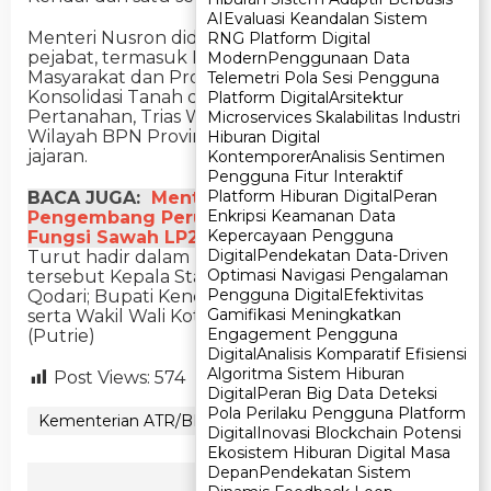
AI
AI
Evaluasi Keandalan Sistem
Evaluasi Keandalan Sistem
Menteri Nusron didampingi oleh sejumlah
RNG Platform Digital
RNG Platform Digital
pejabat, termasuk Kepala Biro Hubungan
Modern
Modern
Penggunaan Data
Penggunaan Data
Masyarakat dan Protokol, Shamy Ardian; Direktur
Telemetri Pola Sesi Pengguna
Telemetri Pola Sesi Pengguna
Konsolidasi Tanah dan Pengembangan
Platform Digital
Platform Digital
Arsitektur
Arsitektur
Pertanahan, Trias Wiriahadi; serta Kepala Kantor
Microservices Skalabilitas Industri
Microservices Skalabilitas Industri
Wilayah BPN Provinsi Jawa Tengah, Lampri dan
Hiburan Digital
Hiburan Digital
jajaran.
Kontemporer
Kontemporer
Analisis Sentimen
Analisis Sentimen
Pengguna Fitur Interaktif
Pengguna Fitur Interaktif
Platform Hiburan Digital
Platform Hiburan Digital
Peran
Peran
BACA JUGA:
Menteri ATR/BPN Imbau
Enkripsi Keamanan Data
Enkripsi Keamanan Data
Pengembang Perumahan Tidak Alihkan
Kepercayaan Pengguna
Kepercayaan Pengguna
Fungsi Sawah LP2B
Digital
Digital
Pendekatan Data-Driven
Pendekatan Data-Driven
Turut hadir dalam penyerahan sertipikat
Optimasi Navigasi Pengalaman
Optimasi Navigasi Pengalaman
tersebut Kepala Staf Presiden, Muhammad
Pengguna Digital
Pengguna Digital
Efektivitas
Efektivitas
Qodari; Bupati Kendal, Dyah Kartika Permanasari;
Gamifikasi Meningkatkan
Gamifikasi Meningkatkan
serta Wakil Wali Kota Pekalongan, Balgis Diab.
Engagement Pengguna
Engagement Pengguna
(Putrie)
Digital
Digital
Analisis Komparatif Efisiensi
Analisis Komparatif Efisiensi
Algoritma Sistem Hiburan
Algoritma Sistem Hiburan
Post Views:
574
Digital
Digital
Peran Big Data Deteksi
Peran Big Data Deteksi
Pola Perilaku Pengguna Platform
Pola Perilaku Pengguna Platform
Kementerian ATR/BPN
Kendal
Digital
Digital
Inovasi Blockchain Potensi
Inovasi Blockchain Potensi
Ekosistem Hiburan Digital Masa
Ekosistem Hiburan Digital Masa
Depan
Depan
Pendekatan Sistem
Pendekatan Sistem
Ikuti Kami