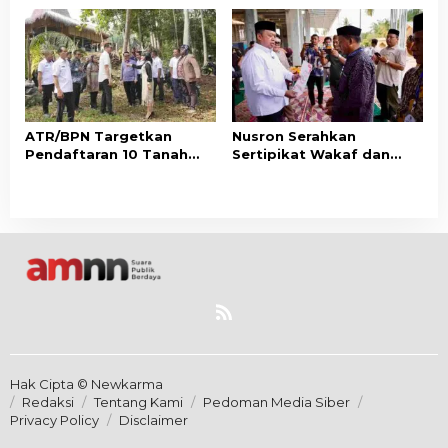
Layanan Pertanahan
untuk Perkuat Layanan
Berbasis Kepuasan
Pertanahan
Masyarakat
ATR/BPN Targetkan
Nusron Serahkan
Pendaftaran 10 Tanah
Sertipikat Wakaf dan
Ulayat di Sumba Timur,
Bantuan Rp500 Juta
Perkuat Perlindungan
untuk Pembangunan
Hak Masyarakat Adat
Masjid di Aceh Tamiang
Hak Cipta © Newkarma
Redaksi
Tentang Kami
Pedoman Media Siber
Privacy Policy
Disclaimer