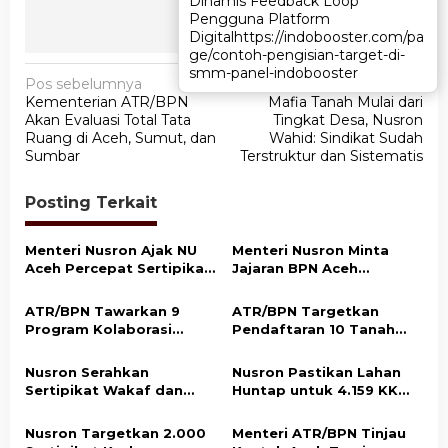
Dinamis Feedback Loop
Dinamis Feedback Loop
Pengguna Platform
Pengguna Platform
Digital
Digital
https://indobooster.com/pa
https://indobooster.com/pa
ge/contoh-pengisian-target-di-
ge/contoh-pengisian-target-di-
smm-panel-indobooster
smm-panel-indobooster
N
Pos sebelumnya
Pos berikutnya
Kementerian ATR/BPN
Mafia Tanah Mulai dari
a
Akan Evaluasi Total Tata
Tingkat Desa, Nusron
v
Ruang di Aceh, Sumut, dan
Wahid: Sindikat Sudah
Sumbar
Terstruktur dan Sistematis
i
g
Posting Terkait
a
s
Menteri Nusron Ajak NU
Menteri Nusron Minta
Aceh Percepat Sertipikasi
Jajaran BPN Aceh
i
Tanah Wakaf demi
Percepat Transformasi
p
Kepastian Hukum Aset
Layanan Pertanahan
ATR/BPN Tawarkan 9
ATR/BPN Targetkan
Umat
Berbasis Kepuasan
o
Program Kolaborasi
Pendaftaran 10 Tanah
Masyarakat
dengan Pemda Lampung
Ulayat di Sumba Timur,
s
untuk Perkuat Layanan
Perkuat Perlindungan
Nusron Serahkan
Nusron Pastikan Lahan
Pertanahan
Hak Masyarakat Adat
Sertipikat Wakaf dan
Huntap untuk 4.159 KK
Bantuan Rp500 Juta
Korban Bencana di Aceh
untuk Pembangunan
Tamiang Siap Digunakan
Nusron Targetkan 2.000
Menteri ATR/BPN Tinjau
Masjid di Aceh Tamiang