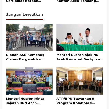
Sertipikat Korban
Kantah Aceh Tamiang
Bencana di Aceh Tamiang
Pascabencana, Pelayanan
Rampung Akhir 2026
Pertanahan Kembali
Normal
Jangan Lewatkan
Ribuan ASN Kemenag
Menteri Nusron Ajak NU
Ciamis Bergerak ke
Aceh Percepat Sertipikasi
Jakarta Hadiri Dzikir
Tanah Wakaf demi
Kebangsaan
Kepastian Hukum Aset
Umat
Menteri Nusron Minta
ATR/BPN Tawarkan 9
Jajaran BPN Aceh
Program Kolaborasi
Percepat Transformasi
dengan Pemda Lampung