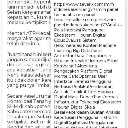
pemangku kepentingan lainnya, permukiman
https://www.zeverix.com
https://www.zeverix.com
smm
smm
kini menjadi lebih tertata, sehat, dan nyaman.
indonesia
indonesia
kencang77
kencang77
smm panel
smm panel
Selain kenyamanan, warga juga mendapatkan
termurah
termurah
smm panel
smm panel
kepastian hukum atas tempat tinggal mereka
terbaik
terbaik
reseller smm panel
reseller smm panel
smm
smm
melalui Sertipikat Hak Milik (SHM).
panel indonesia
panel indonesia
kencang77
kencang77
Analisis
Analisis
Pola Interaksi Pengguna
Pola Interaksi Pengguna
Menteri ATR/Kepala BPN berpesan kepada
Ekosistem Hiburan Digital
Ekosistem Hiburan Digital
masyarakat agar menjaga sertipikat tanah yang
Cloud
Cloud
Evaluasi Sistem
Evaluasi Sistem
telah diterima.
Rekomendasi Konten Machine
Rekomendasi Konten Machine
Learning Big Data
Learning Big Data
Peran
Peran
“Nanti tanah ini sertipikatnya Bapak/Ibu simpan,
Arsitektur Data Pengalaman
Arsitektur Data Pengalaman
jangan sampai dijual lagi, jangan digadaikan, bisa
Hiburan Interaktif Immersif
Hiburan Interaktif Immersif
Studi
Studi
dibuat usaha, gitu aja. Sebab kalau ada sertipikat,
Komparatif Algoritma
Komparatif Algoritma
ada kepastian. Jangan sampai tidak ada kepastian.
Pengacakan Platform Digital
Pengacakan Platform Digital
Nanti kalau ada yang menduduki tanah tersebut,
Monte Carlo
Monte Carlo
Optimasi User
Optimasi User
itu tidak boleh karena ini tanahnya sudah ada
Interface Retensi Pengguna
Interface Retensi Pengguna
yang punya,” imba Menteri Nusron.
Berbasis Perilaku
Berbasis Perilaku
Pendekatan
Pendekatan
Analitik Prediktif Tren Hiburan
Analitik Prediktif Tren Hiburan
Secara keseluruhan, 546 sertipikat hasil
Digital Masa Depan
Digital Masa Depan
Transformasi
Transformasi
Konsolidasi Tanah yang diserahkan meliputi 121
Infrastruktur Teknologi Ekosistem
Infrastruktur Teknologi Ekosistem
SHM di Kabupaten Kendal, 210 SHM di
Hiburan Digital Skala
Hiburan Digital Skala
Kabupaten Semarang, serta 215 SHM di Kota
Besar
Besar
Kecerdasan Buatan Analisis
Kecerdasan Buatan Analisis
Pekalongan. Selain itu, turut diserahkan satu
Keputusan Pengguna Platform
Keputusan Pengguna Platform
sertipikat aset milik Pemerintah Kabupaten
Digital
Digital
Digitalisasi Pengalaman
Digitalisasi Pengalaman
Kendal dan satu sertipikat wakaf.
Hiburan Sistem Adaptif Berbasis
Hiburan Sistem Adaptif Berbasis