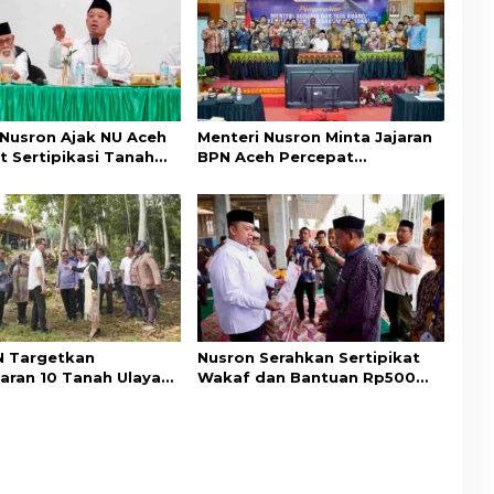
 Nusron Ajak NU Aceh
Menteri Nusron Minta Jajaran
t Sertipikasi Tanah
BPN Aceh Percepat
emi Kepastian Hukum
Transformasi Layanan
at
Pertanahan Berbasis
Kepuasan Masyarakat
 Targetkan
Nusron Serahkan Sertipikat
aran 10 Tanah Ulayat
Wakaf dan Bantuan Rp500
a Timur, Perkuat
Juta untuk Pembangunan
ungan Hak Masyarakat
Masjid di Aceh Tamiang