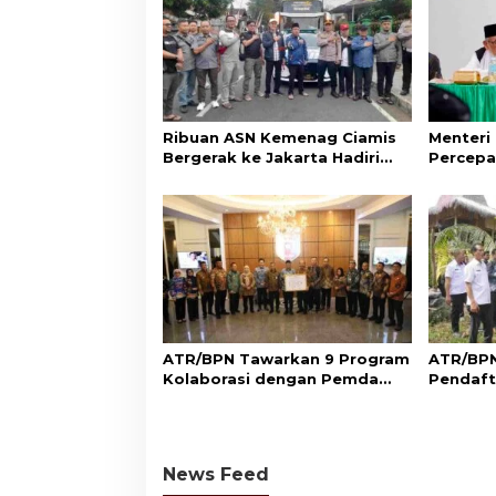
Ribuan ASN Kemenag Ciamis
Menteri
Bergerak ke Jakarta Hadiri
Percepa
Dzikir Kebangsaan
Wakaf d
Aset Um
ATR/BPN Tawarkan 9 Program
ATR/BPN
Kolaborasi dengan Pemda
Pendaft
Lampung untuk Perkuat
di Sumb
Layanan Pertanahan
Perlind
Adat
News Feed