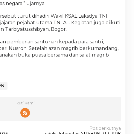
 negara,” ujarnya.
sebut turut dihadiri Wakil KSAL Laksdya TNI
ajaran pejabat utama TNI AL. Kegiatan juga diikuti
n Tarbiyatusshibyan, Bogor.
gan pemberian santunan kepada para santri,
nteri Nusron. Setelah azan magrib berkumandang,
nakan buka puasa bersama dan salat magrib
PN
Ikuti Kami
Pos berikutnya
026,
Indeks Integritas ATR/BPN 71,3, KPK