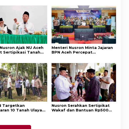
 Nusron Ajak NU Aceh
Menteri Nusron Minta Jajaran
t Sertipikasi Tanah
BPN Aceh Percepat
emi Kepastian Hukum
Transformasi Layanan
at
Pertanahan Berbasis
Kepuasan Masyarakat
 Targetkan
Nusron Serahkan Sertipikat
aran 10 Tanah Ulayat
Wakaf dan Bantuan Rp500
a Timur, Perkuat
Juta untuk Pembangunan
ungan Hak Masyarakat
Masjid di Aceh Tamiang