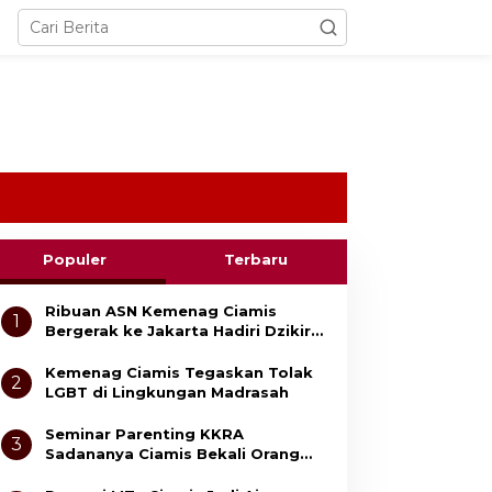
Populer
Terbaru
Ribuan ASN Kemenag Ciamis
1
Bergerak ke Jakarta Hadiri Dzikir
Kebangsaan
Kemenag Ciamis Tegaskan Tolak
2
LGBT di Lingkungan Madrasah
Seminar Parenting KKRA
3
Sadananya Ciamis Bekali Orang
Tua Cegah Bullying dan Kekerasan