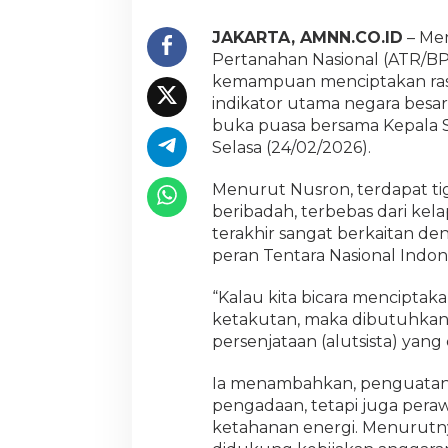
i
s
JAKARTA, AMNN.CO.ID
– Men
t
Pertanahan Nasional (ATR/
a
kemampuan menciptakan rasa
u
n
indikator utama negara besar.
t
buka puasa bersama Kepala St
u
Selasa (24/02/2026).
k
J
Menurut Nusron, terdapat ti
a
g
beribadah, terbebas dari kela
a
terakhir sangat berkaitan d
K
peran Tentara Nasional Indon
e
a
“Kalau kita bicara menciptak
m
a
ketakutan, maka dibutuhkan 
n
persenjataan (alutsista) yang
a
n
Ia menambahkan, penguatan a
N
pengadaan, tetapi juga pera
e
g
ketahanan energi. Menurutny
a