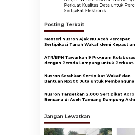
a
Perkuat Kualitas Data untuk Per
v
Sertipikat Elektronik
i
Posting Terkait
g
a
Menteri Nusron Ajak NU Aceh Percepat
s
Sertipikasi Tanah Wakaf demi Kepastian
Hukum Aset Umat
i
ATR/BPN Tawarkan 9 Program Kolaboras
p
dengan Pemda Lampung untuk Perkuat
Layanan Pertanahan
o
Nusron Serahkan Sertipikat Wakaf dan
s
Bantuan Rp500 Juta untuk Pembanguna
Masjid di Aceh Tamiang
Nusron Targetkan 2.000 Sertipikat Kor
Bencana di Aceh Tamiang Rampung Akhi
2026
Jangan Lewatkan