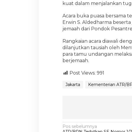
kuat dalam menjalankan tugas
Acara buka puasa bersama ter
Erwin S. Aldedharma beserta j
jemaah dari Pondok Pesantre
Rangkaian acara diawali den
dilanjutkan tausiah oleh Me
para tamu undangan melaksa
berjemaah.
Post Views:
991
Jakarta
Kementerian ATR/B
N
Pos sebelumnya
ATR/BPN Terbitkan SE Nomor 1/2