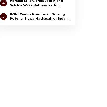
Anak
Porseni MTs Ciamis Jadi Ajang
4
Seleksi Wakil Kabupaten ke
Tingkat Jawa Barat
PGMI Ciamis Komitmen Dorong
5
Potensi Siswa Madrasah di Bidang
Olahraga dan Seni