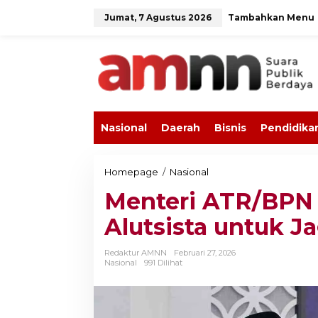
L
Jumat, 7 Agustus 2026
Tambahkan Menu
e
w
a
t
i
k
e
k
o
Nasional
Daerah
Bisnis
Pendidika
n
t
e
n
Homepage
/
Nasional
M
e
Menteri ATR/BPN
n
t
Alutsista untuk 
e
r
i
Redaktur AMNN
Februari 27, 2026
A
Nasional
991 Dilihat
T
R
/
B