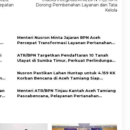
cepatan
Dorong Pembenahan Layanan dan Tata
Kelola
Menteri Nusron Minta Jajaran BPN Aceh
Percepat Transformasi Layanan Pertanahan
Berbasis Kepuasan Masyarakat
i
ATR/BPN Targetkan Pendaftaran 10 Tanah
Ulayat di Sumba Timur, Perkuat Perlindungan
Hak Masyarakat Adat
Nusron Pastikan Lahan Huntap untuk 4.159 KK
n
Korban Bencana di Aceh Tamiang Siap
Digunakan
ban
Menteri ATR/BPN Tinjau Kantah Aceh Tamiang
r
Pascabencana, Pelayanan Pertanahan
Kembali Normal