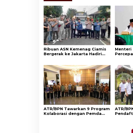
Ribuan ASN Kemenag Ciamis
Menteri
Bergerak ke Jakarta Hadiri
Percepa
Dzikir Kebangsaan
Wakaf d
Aset Um
ATR/BPN Tawarkan 9 Program
ATR/BPN
Kolaborasi dengan Pemda
Pendaft
Lampung untuk Perkuat
di Sumb
Layanan Pertanahan
Perlind
Adat