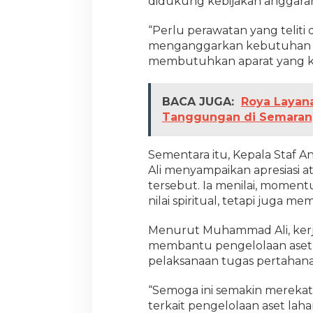
didukung kebijakan anggara
r
a
“Perlu perawatan yang teliti 
menganggarkan kebutuhan ini
membutuhkan aparat yang ku
BACA JUGA:
Roya Layan
Tanggungan di Semarang
Sementara itu, Kepala Staf
Ali menyampaikan apresiasi 
tersebut. Ia menilai, mome
nilai spiritual, tetapi juga 
Menurut Muhammad Ali, kerj
membantu pengelolaan aset 
pelaksanaan tugas pertahana
“Semoga ini semakin merekat
terkait pengelolaan aset lah