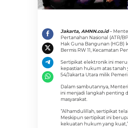
p
a
d
a
W
a
Jakarta, AMNN.co.id
– Mente
r
Pertanahan Nasional (ATR/BP
g
Hak Guna Bangunan (HGB) 
a
Bermis RW 11, Kecamatan Penj
K
a
m
Sertipikat elektronik ini m
p
kepastian hukum atas tanah 
u
54/Jakarta Utara milik Pemeri
n
g
N
Dalam sambutannya, Menteri
e
ini menjadi langkah pentin
l
masyarakat.
a
y
“Alhamdulillah, sertipikat t
a
n
Meskipun sertipikat ini beru
P
kekuatan hukum yang kuat,”
e