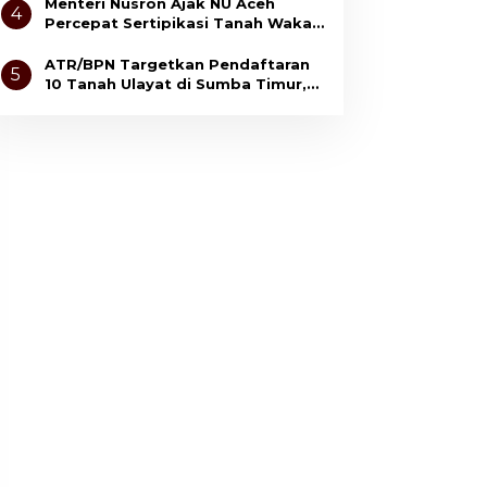
Kepuasan Masyarakat
Menteri Nusron Ajak NU Aceh
4
Percepat Sertipikasi Tanah Wakaf
demi Kepastian Hukum Aset Umat
ATR/BPN Targetkan Pendaftaran
5
10 Tanah Ulayat di Sumba Timur,
Perkuat Perlindungan Hak
Masyarakat Adat