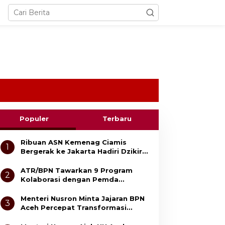
Populer
Terbaru
Ribuan ASN Kemenag Ciamis
1
Bergerak ke Jakarta Hadiri Dzikir
Kebangsaan
ATR/BPN Tawarkan 9 Program
2
Kolaborasi dengan Pemda
Lampung untuk Perkuat Layanan
Pertanahan
Menteri Nusron Minta Jajaran BPN
3
Aceh Percepat Transformasi
Layanan Pertanahan Berbasis