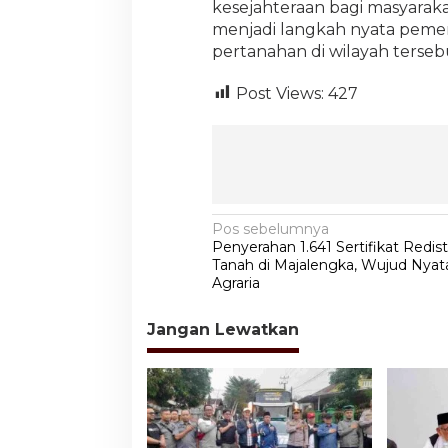
kesejahteraan bagi masyarak
menjadi langkah nyata peme
pertanahan di wilayah terseb
Post Views:
427
N
Pos sebelumnya
Penyerahan 1.641 Sertifikat Redist
a
Tanah di Majalengka, Wujud Nyat
v
Agraria
i
Jangan Lewatkan
g
a
s
i