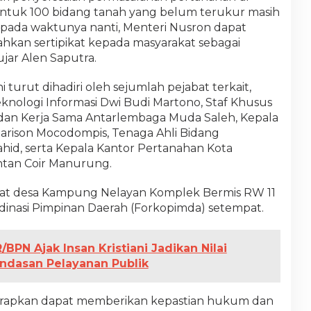
tuk 100 bidang tanah yang belum terukur masih
 pada waktunya nanti, Menteri Nusron dapat
hkan sertipikat kepada masyarakat sebagai
ujar Alen Saputra.
i turut dihadiri oleh sejumlah pejabat terkait,
Teknologi Informasi Dwi Budi Martono, Staf Khusus
 dan Kerja Sama Antarlembaga Muda Saleh, Kepala
arison Mocodompis, Tenaga Ahli Bidang
hid, serta Kepala Kantor Pertanahan Kota
ontan Coir Manurung.
ngkat desa Kampung Nelayan Komplek Bermis RW 11
dinasi Pimpinan Daerah (Forkopimda) setempat.
BPN Ajak Insan Kristiani Jadikan Nilai
ndasan Pelayanan Publik
iharapkan dapat memberikan kepastian hukum dan