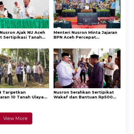
 Nusron Ajak NU Aceh
Menteri Nusron Minta Jajaran
t Sertipikasi Tanah
BPN Aceh Percepat
emi Kepastian Hukum
Transformasi Layanan
at
Pertanahan Berbasis
Kepuasan Masyarakat
 Targetkan
Nusron Serahkan Sertipikat
aran 10 Tanah Ulayat
Wakaf dan Bantuan Rp500
a Timur, Perkuat
Juta untuk Pembangunan
ungan Hak Masyarakat
Masjid di Aceh Tamiang
View More