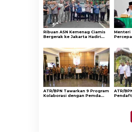
Ribuan ASN Kemenag Ciamis
Menteri
Bergerak ke Jakarta Hadiri
Percepa
Dzikir Kebangsaan
Wakaf d
Aset Um
ATR/BPN Tawarkan 9 Program
ATR/BPN
Kolaborasi dengan Pemda
Pendaft
Lampung untuk Perkuat
di Sumb
Layanan Pertanahan
Perlind
Adat