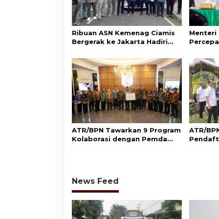
p
o
s
Ribuan ASN Kemenag Ciamis
Menteri
Bergerak ke Jakarta Hadiri
Percepa
Dzikir Kebangsaan
Wakaf d
Aset Um
ATR/BPN Tawarkan 9 Program
ATR/BPN
Kolaborasi dengan Pemda
Pendaft
Lampung untuk Perkuat
di Sumb
Layanan Pertanahan
Perlind
Adat
News Feed