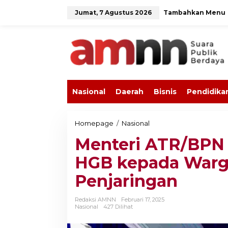
L
Jumat, 7 Agustus 2026
Tambahkan Menu
e
w
a
t
i
k
e
k
o
Nasional
Daerah
Bisnis
Pendidika
n
t
e
n
Homepage
/
Nasional
M
e
Menteri ATR/BPN 
n
t
HGB kepada Warg
e
r
Penjaringan
i
A
T
Redaksi AMNN
Februari 17, 2025
R
Nasional
427 Dilihat
/
B