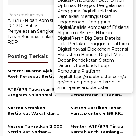
Digital
Digital
Pendekatan Data-Driven
Pendekatan Data-Driven
Optimasi Navigasi Pengalaman
Optimasi Navigasi Pengalaman
Pengguna Digital
Pengguna Digital
Efektivitas
Efektivitas
N
Pos sebelumnya
Pos berikutnya
Gamifikasi Meningkatkan
Gamifikasi Meningkatkan
ATR/BPN dan Komisi II
Kementerian ATR/BPN
a
Engagement Pengguna
Engagement Pengguna
DPR RI Bahas
Lolos Uji Publik Monev
Digital
Digital
Analisis Komparatif Efisiensi
Analisis Komparatif Efisiensi
v
Penyelesaian Sengketa
Keterbukaan Informasi
Algoritma Sistem Hiburan
Algoritma Sistem Hiburan
Tanah Surabaya dalam
2025
i
Digital
Digital
Peran Big Data Deteksi
Peran Big Data Deteksi
RDP
Pola Perilaku Pengguna Platform
Pola Perilaku Pengguna Platform
g
Digital
Digital
Inovasi Blockchain Potensi
Inovasi Blockchain Potensi
Ekosistem Hiburan Digital Masa
Ekosistem Hiburan Digital Masa
a
Posting Terkait
Depan
Depan
Pendekatan Sistem
Pendekatan Sistem
s
Dinamis Feedback Loop
Dinamis Feedback Loop
Menteri Nusron Ajak NU
Menteri Nusron Minta
Pengguna Platform
Pengguna Platform
i
Aceh Percepat Sertipikasi
Jajaran BPN Aceh
Digital
Digital
https://indobooster.com/pa
https://indobooster.com/pa
p
Tanah Wakaf demi
Percepat Transformasi
ge/contoh-pengisian-target-di-
ge/contoh-pengisian-target-di-
Kepastian Hukum Aset
Layanan Pertanahan
smm-panel-indobooster
smm-panel-indobooster
o
ATR/BPN Tawarkan 9
ATR/BPN Targetkan
Umat
Berbasis Kepuasan
Program Kolaborasi
Pendaftaran 10 Tanah
s
Masyarakat
dengan Pemda Lampung
Ulayat di Sumba Timur,
untuk Perkuat Layanan
Perkuat Perlindungan
Nusron Serahkan
Nusron Pastikan Lahan
Pertanahan
Hak Masyarakat Adat
Sertipikat Wakaf dan
Huntap untuk 4.159 KK
Bantuan Rp500 Juta
Korban Bencana di Aceh
untuk Pembangunan
Tamiang Siap Digunakan
Nusron Targetkan 2.000
Menteri ATR/BPN Tinjau
Masjid di Aceh Tamiang
Sertipikat Korban
Kantah Aceh Tamiang