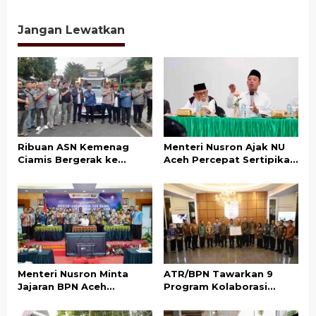
Bencana di Aceh Tamiang
Pascabencana, Pelayanan
Rampung Akhir 2026
Pertanahan Kembali
Normal
Jangan Lewatkan
Ribuan ASN Kemenag
Menteri Nusron Ajak NU
Ciamis Bergerak ke
Aceh Percepat Sertipikasi
Jakarta Hadiri Dzikir
Tanah Wakaf demi
Kebangsaan
Kepastian Hukum Aset
Umat
Menteri Nusron Minta
ATR/BPN Tawarkan 9
Jajaran BPN Aceh
Program Kolaborasi
Percepat Transformasi
dengan Pemda Lampung
Layanan Pertanahan
untuk Perkuat Layanan