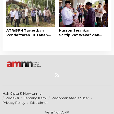
Berbasis Kepuasan
Pertanahan
Masyarakat
ATR/BPN Targetkan
Nusron Serahkan
Pendaftaran 10 Tanah
Sertipikat Wakaf dan
Ulayat di Sumba Timur,
Bantuan Rp500 Juta
Perkuat Perlindungan
untuk Pembangunan
Hak Masyarakat Adat
Masjid di Aceh Tamiang
Hak Cipta © Newkarma
Redaksi
Tentang Kami
Pedoman Media Siber
Privacy Policy
Disclaimer
Versi Non AMP