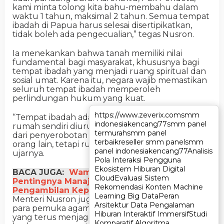
kami minta tolong kita bahu-membahu dalam
waktu 1 tahun, maksimal 2 tahun. Semua tempat
ibadah di Papua harus selesai disertipikatkan,
tidak boleh ada pengecualian,” tegas Nusron.
Ia menekankan bahwa tanah memiliki nilai
fundamental bagi masyarakat, khususnya bagi
tempat ibadah yang menjadi ruang spiritual dan
sosial umat. Karena itu, negara wajib memastikan
seluruh tempat ibadah memperoleh
perlindungan hukum yang kuat.
https://www.zeverix.com
https://www.zeverix.com
smm
smm
“Tempat ibadah adalah rumah Tuhan. Masa
indonesia
indonesia
kencang77
kencang77
smm panel
smm panel
rumah sendiri diurus, sertipikatnya supaya aman
termurah
termurah
smm panel
smm panel
dari penyerobotan mafia dan penyerobotan
terbaik
terbaik
reseller smm panel
reseller smm panel
smm
smm
orang lain, tetapi rumah Tuhan tidak kita urus,”
panel indonesia
panel indonesia
kencang77
kencang77
Analisis
Analisis
ujarnya.
Pola Interaksi Pengguna
Pola Interaksi Pengguna
Ekosistem Hiburan Digital
Ekosistem Hiburan Digital
BACA JUGA:
Wamen ATR/BPN Tekankan
Cloud
Cloud
Evaluasi Sistem
Evaluasi Sistem
Pentingnya Manajemen Risiko dalam Setiap
Rekomendasi Konten Machine
Rekomendasi Konten Machine
Pengambilan Keputusan
Learning Big Data
Learning Big Data
Peran
Peran
Menteri Nusron juga mengapresiasi dukungan
Arsitektur Data Pengalaman
Arsitektur Data Pengalaman
para pemuka agama dan pemerintah daerah
Hiburan Interaktif Immersif
Hiburan Interaktif Immersif
Studi
Studi
yang terus menjaga kerukunan di Papua. Ia
Komparatif Algoritma
Komparatif Algoritma