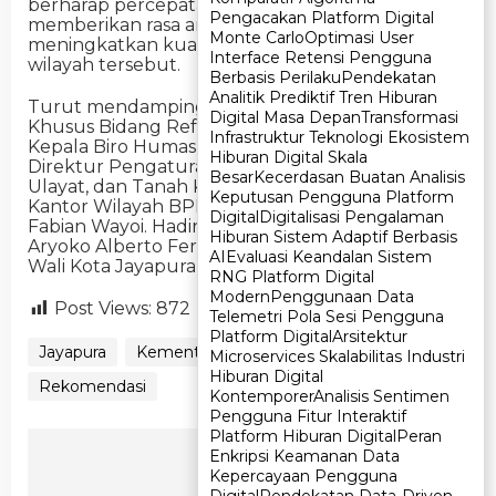
berharap percepatan sertipikasi ini dapat
Pengacakan Platform Digital
Pengacakan Platform Digital
memberikan rasa aman bagi umat serta
Monte Carlo
Monte Carlo
Optimasi User
Optimasi User
meningkatkan kualitas pelayanan pertanahan di
Interface Retensi Pengguna
Interface Retensi Pengguna
wilayah tersebut.
Berbasis Perilaku
Berbasis Perilaku
Pendekatan
Pendekatan
Analitik Prediktif Tren Hiburan
Analitik Prediktif Tren Hiburan
Turut mendampingi Menteri Nusron, Staf
Digital Masa Depan
Digital Masa Depan
Transformasi
Transformasi
Khusus Bidang Reforma Agraria Rezka Oktoberia;
Infrastruktur Teknologi Ekosistem
Infrastruktur Teknologi Ekosistem
Kepala Biro Humas dan Protokol Shamy Ardian;
Hiburan Digital Skala
Hiburan Digital Skala
Direktur Pengaturan Tanah Pemerintah, Tanah
Besar
Besar
Kecerdasan Buatan Analisis
Kecerdasan Buatan Analisis
Ulayat, dan Tanah Komunal Suwito; serta Kepala
Keputusan Pengguna Platform
Keputusan Pengguna Platform
Kantor Wilayah BPN Provinsi Papua Roy Eduard
Digital
Digital
Digitalisasi Pengalaman
Digitalisasi Pengalaman
Fabian Wayoi. Hadir pula Wakil Gubernur Papua
Hiburan Sistem Adaptif Berbasis
Hiburan Sistem Adaptif Berbasis
Aryoko Alberto Ferdinand Rumaropen dan Wakil
AI
AI
Evaluasi Keandalan Sistem
Evaluasi Keandalan Sistem
Wali Kota Jayapura Rustan Saru. (Putrie)
RNG Platform Digital
RNG Platform Digital
Modern
Modern
Penggunaan Data
Penggunaan Data
Post Views:
872
Telemetri Pola Sesi Pengguna
Telemetri Pola Sesi Pengguna
Platform Digital
Platform Digital
Arsitektur
Arsitektur
Jayapura
Kementerian ATR/BPN
Microservices Skalabilitas Industri
Microservices Skalabilitas Industri
Hiburan Digital
Hiburan Digital
Rekomendasi
Kontemporer
Kontemporer
Analisis Sentimen
Analisis Sentimen
Pengguna Fitur Interaktif
Pengguna Fitur Interaktif
Platform Hiburan Digital
Platform Hiburan Digital
Peran
Peran
Ikuti Kami
Enkripsi Keamanan Data
Enkripsi Keamanan Data
Kepercayaan Pengguna
Kepercayaan Pengguna