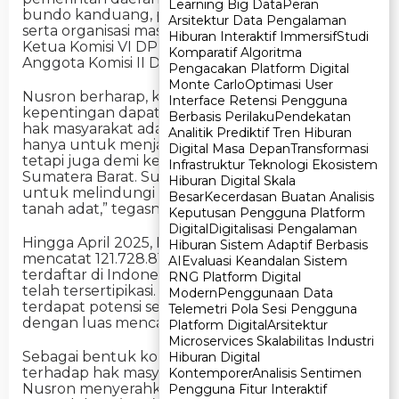
Learning Big Data
Learning Big Data
Peran
Peran
bundo kanduang, perguruan tinggi, Forkopimda,
Arsitektur Data Pengalaman
Arsitektur Data Pengalaman
serta organisasi masyarakat sipil. Turut hadir Wakil
Hiburan Interaktif Immersif
Hiburan Interaktif Immersif
Studi
Studi
Ketua Komisi VI DPR RI Andre Rosiade dan
Komparatif Algoritma
Komparatif Algoritma
Anggota Komisi II DPR RI Rahmat Saleh.
Pengacakan Platform Digital
Pengacakan Platform Digital
Monte Carlo
Monte Carlo
Optimasi User
Optimasi User
Nusron berharap, kolaborasi berbagai pemangku
Interface Retensi Pengguna
Interface Retensi Pengguna
kepentingan dapat memperkuat perlindungan
Berbasis Perilaku
Berbasis Perilaku
Pendekatan
Pendekatan
hak masyarakat adat. “Kedatangan kami bukan
Analitik Prediktif Tren Hiburan
Analitik Prediktif Tren Hiburan
hanya untuk menjalankan program pemerintah,
Digital Masa Depan
Digital Masa Depan
Transformasi
Transformasi
tetapi juga demi kepentingan masyarakat
Infrastruktur Teknologi Ekosistem
Infrastruktur Teknologi Ekosistem
Sumatera Barat. Sudah menjadi tugas negara
Hiburan Digital Skala
Hiburan Digital Skala
untuk melindungi hak-hak rakyat, termasuk
Besar
Besar
Kecerdasan Buatan Analisis
Kecerdasan Buatan Analisis
tanah adat,” tegasnya.
Keputusan Pengguna Platform
Keputusan Pengguna Platform
Digital
Digital
Digitalisasi Pengalaman
Digitalisasi Pengalaman
Hingga April 2025, Kementerian ATR/BPN
Hiburan Sistem Adaptif Berbasis
Hiburan Sistem Adaptif Berbasis
mencatat 121.728.816 bidang tanah telah
AI
AI
Evaluasi Keandalan Sistem
Evaluasi Keandalan Sistem
terdaftar di Indonesia, dengan 95.944.121 bidang
RNG Platform Digital
RNG Platform Digital
telah tersertipikasi. Di Sumatera Barat sendiri,
Modern
Modern
Penggunaan Data
Penggunaan Data
terdapat potensi sekitar 475 bidang tanah ulayat
Telemetri Pola Sesi Pengguna
Telemetri Pola Sesi Pengguna
dengan luas mencapai 300 ribu hektare.
Platform Digital
Platform Digital
Arsitektur
Arsitektur
Microservices Skalabilitas Industri
Microservices Skalabilitas Industri
Sebagai bentuk konkret pengakuan negara
Hiburan Digital
Hiburan Digital
terhadap hak masyarakat hukum adat, Menteri
Kontemporer
Kontemporer
Analisis Sentimen
Analisis Sentimen
Nusron menyerahkan satu Sertipikat Hak
Pengguna Fitur Interaktif
Pengguna Fitur Interaktif