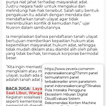
punya niat jahat terhadap masyarakat adat.
Justru negara hadir untuk mengakui dan
melindungi hak-hak tersebut. Salah satu bentuk
pengakuan itu adalah dengan mendata dan
mendaftarkan tanah ulayat agar tidak
menimbulkan konflik di kemudian hari,” ujar
Nusron dalam sambutannya.
Ia menjelaskan bahwa pendaftaran tanah ulayat
bertujuan memberikan kepastian hukum atas
kepemilikan masyarakat hukum adat, sehingga
tidak mudah diklaim atau diambil alih oleh pihak
yang tidak berhak, termasuk korporasi bermodal
besar.
“Kita ingin memastikan bahwa jika ada pihak yang
https://www.zeverix.com
https://www.zeverix.com
smm
smm
mengklaim atau mencoba mengambil hak
indonesia
indonesia
kencang77
kencang77
smm panel
smm panel
ulayat, sudah ada data dan bukti sah bahwa itu
termurah
termurah
smm panel
smm panel
adalah tanah adat yang diakui negara,” lanjutnya.
terbaik
terbaik
reseller smm panel
reseller smm panel
smm
smm
panel indonesia
panel indonesia
kencang77
kencang77
Analisis
Analisis
BACA JUGA:
Layanan Pertanahan Tetap Buka
Pola Interaksi Pengguna
Pola Interaksi Pengguna
Saat Libur, Warga Banyumas Merasa Terbantu
Ekosistem Hiburan Digital
Ekosistem Hiburan Digital
Kegiatan sosialisasi ini melibatkan berbagai pihak,
Cloud
Cloud
Evaluasi Sistem
Evaluasi Sistem
seperti kementerian dan lembaga terkait,
Rekomendasi Konten Machine
Rekomendasi Konten Machine
pemerintah daerah, Kerapatan Adat Nagari (KAN),