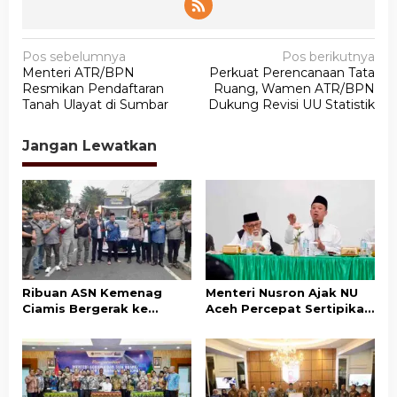
N
Pos sebelumnya
Pos berikutnya
Menteri ATR/BPN
Perkuat Perencanaan Tata
a
Resmikan Pendaftaran
Ruang, Wamen ATR/BPN
v
Tanah Ulayat di Sumbar
Dukung Revisi UU Statistik
i
Jangan Lewatkan
g
a
s
i
p
o
Ribuan ASN Kemenag
Menteri Nusron Ajak NU
s
Ciamis Bergerak ke
Aceh Percepat Sertipikasi
Jakarta Hadiri Dzikir
Tanah Wakaf demi
Kebangsaan
Kepastian Hukum Aset
Umat