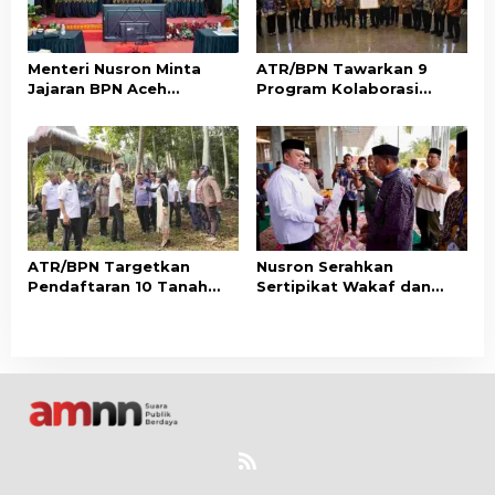
Menteri Nusron Minta
ATR/BPN Tawarkan 9
Jajaran BPN Aceh
Program Kolaborasi
Percepat Transformasi
dengan Pemda Lampung
Layanan Pertanahan
untuk Perkuat Layanan
Berbasis Kepuasan
Pertanahan
Masyarakat
ATR/BPN Targetkan
Nusron Serahkan
Pendaftaran 10 Tanah
Sertipikat Wakaf dan
Ulayat di Sumba Timur,
Bantuan Rp500 Juta
Perkuat Perlindungan
untuk Pembangunan
Hak Masyarakat Adat
Masjid di Aceh Tamiang