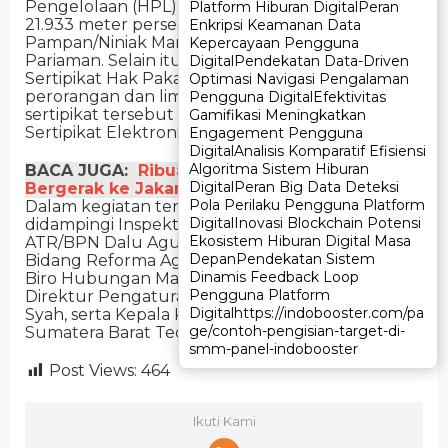
Pengelolaan (HPL) atas tanah ulayat seluas
Platform Hiburan Digital
Platform Hiburan Digital
Peran
Peran
21.933 meter persegi kepada KAN V Koto Air
Enkripsi Keamanan Data
Enkripsi Keamanan Data
Pampan/Niniak Mamak Koto Pauh, Kota
Kepercayaan Pengguna
Kepercayaan Pengguna
Pariaman. Selain itu, juga diserahkan lima
Digital
Digital
Pendekatan Data-Driven
Pendekatan Data-Driven
Sertipikat Hak Pakai di atas HPL untuk
Optimasi Navigasi Pengalaman
Optimasi Navigasi Pengalaman
perorangan dan lima sertipikat wakaf. Seluruh
Pengguna Digital
Pengguna Digital
Efektivitas
Efektivitas
sertipikat tersebut diterbitkan dalam bentuk
Gamifikasi Meningkatkan
Gamifikasi Meningkatkan
Sertipikat Elektronik.
Engagement Pengguna
Engagement Pengguna
Digital
Digital
Analisis Komparatif Efisiensi
Analisis Komparatif Efisiensi
Algoritma Sistem Hiburan
Algoritma Sistem Hiburan
BACA JUGA:
Ribuan ASN Kemenag Ciamis
Digital
Digital
Peran Big Data Deteksi
Peran Big Data Deteksi
Bergerak ke Jakarta Hadiri Dzikir Kebangsaan
Pola Perilaku Pengguna Platform
Pola Perilaku Pengguna Platform
Dalam kegiatan tersebut, Menteri Nusron
Digital
Digital
Inovasi Blockchain Potensi
Inovasi Blockchain Potensi
didampingi Inspektur Jenderal Kementerian
Ekosistem Hiburan Digital Masa
Ekosistem Hiburan Digital Masa
ATR/BPN Dalu Agung Darmawan, Staf Khusus
Depan
Depan
Pendekatan Sistem
Pendekatan Sistem
Bidang Reforma Agraria Rezka Oktoberia, Kepala
Dinamis Feedback Loop
Dinamis Feedback Loop
Biro Hubungan Masyarakat Harison Mocodompis,
Pengguna Platform
Pengguna Platform
Direktur Pengaturan Tanah Komunal Iskandar
Digital
Digital
https://indobooster.com/pa
https://indobooster.com/pa
Syah, serta Kepala Kantor Wilayah BPN Provinsi
ge/contoh-pengisian-target-di-
ge/contoh-pengisian-target-di-
Sumatera Barat Teddi Guspriadi.
smm-panel-indobooster
smm-panel-indobooster
Post Views:
464
Ikuti Kami