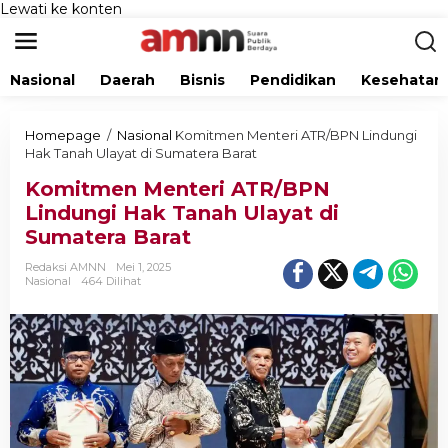
Lewati ke konten
Nasional
Daerah
Bisnis
Pendidikan
Kesehatan
Homepage
/
Nasional
Komitmen Menteri ATR/BPN Lindungi
Hak Tanah Ulayat di Sumatera Barat
Komitmen Menteri ATR/BPN
Lindungi Hak Tanah Ulayat di
Sumatera Barat
Redaksi AMNN
Mei 1, 2025
Nasional
464 Dilihat