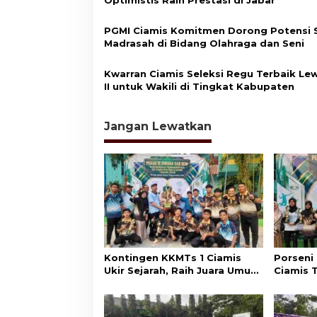
p
o
PGMI Ciamis Komitmen Dorong Potensi 
Madrasah di Bidang Olahraga dan Seni
s
Kwarran Ciamis Seleksi Regu Terbaik Le
II untuk Wakili di Tingkat Kabupaten
Jangan Lewatkan
Kontingen KKMTs 1 Ciamis
Porseni
Ukir Sejarah, Raih Juara Umum
Ciamis 
Porseni MTs Kabupaten
Optimist
Ciamis
Jabar