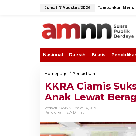
L
Jumat, 7 Agustus 2026
Tambahkan Menu
e
w
a
t
i
k
e
k
o
Nasional
Daerah
Bisnis
Pendidika
n
t
e
n
Homepage
/
Pendidikan
K
K
KKRA Ciamis Sukse
R
A
Anak Lewat Bera
C
i
a
Redaktur AMNN
Maret 14, 2026
m
Pendidikan
237 Dilihat
i
s
S
u