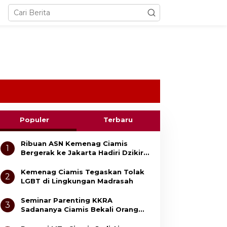
Populer
Terbaru
Ribuan ASN Kemenag Ciamis
1
Bergerak ke Jakarta Hadiri Dzikir
Kebangsaan
Kemenag Ciamis Tegaskan Tolak
2
LGBT di Lingkungan Madrasah
Seminar Parenting KKRA
3
Sadananya Ciamis Bekali Orang
Tua Cegah Bullying dan Kekerasan