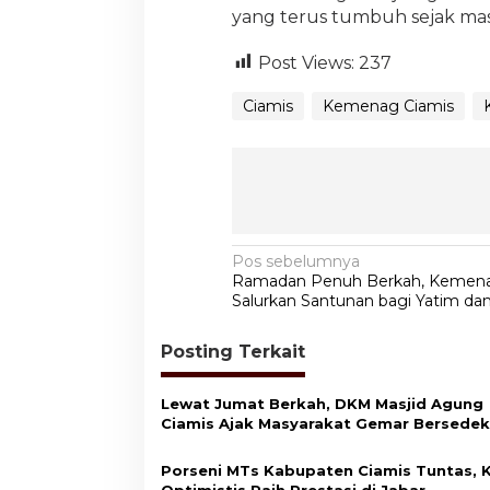
yang terus tumbuh sejak mas
Post Views:
237
Ciamis
Kemenag Ciamis
N
Pos sebelumnya
Ramadan Penuh Berkah, Kemena
a
Salurkan Santunan bagi Yatim da
v
Posting Terkait
i
g
Lewat Jumat Berkah, DKM Masjid Agung
a
Ciamis Ajak Masyarakat Gemar Bersede
s
Porseni MTs Kabupaten Ciamis Tuntas,
i
Optimistis Raih Prestasi di Jabar