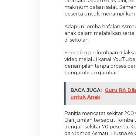
tata cara ibadah sejak dini
makmum dalam salat. Sementa
peserta untuk menampilkan k
Adapun lomba hafalan Asmau
anak dalam melafalkan serta
di sekolah.
Sebagian perlombaan dilaksa
video melalui kanal YouTube
penampilan tanpa proses pen
pengambilan gambar.
BACA JUGA:
Guru RA Dib
untuk Anak
Panitia mencatat sekitar 200
Dari jumlah tersebut, lomba t
dengan sekitar 70 peserta. K
dan lomba Asmaul Husna seki