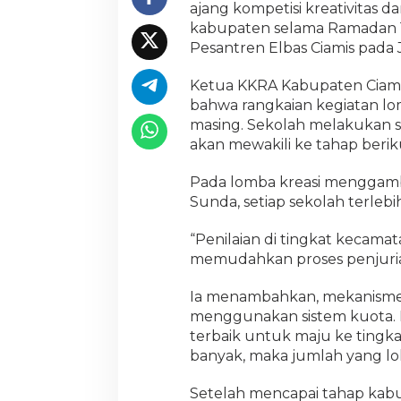
ajang kompetisi kreativitas 
L
kabupaten selama Ramadan 14
e
w
Pesantren Elbas Ciamis pada 
a
t
Ketua KKRA Kabupaten Ciamis,
B
bahwa rangkaian kegiatan lom
e
masing. Sekolah melakukan s
r
a
akan mewakili ke tahap berik
g
a
Pada lomba kreasi menggamba
m
Sunda, setiap sekolah terleb
L
o
m
“Penilaian di tingkat kecama
b
memudahkan proses penjurian
a
E
Ia menambahkan, mekanisme
d
menggunakan sistem kuota. Da
u
k
terbaik untuk maju ke tingka
a
banyak, maka jumlah yang lol
t
i
Setelah mencapai tahap kabup
f