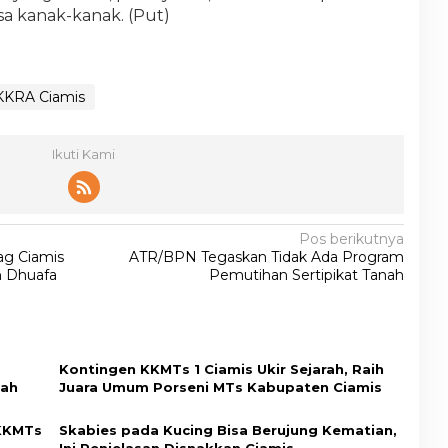
a kanak-kanak. (Put)
KKRA Ciamis
Ikuti Kami
Pos berikutnya
g Ciamis
ATR/BPN Tegaskan Tidak Ada Program
n Dhuafa
Pemutihan Sertipikat Tanah
Kontingen KKMTs 1 Ciamis Ukir Sejarah, Raih
kah
Juara Umum Porseni MTs Kabupaten Ciamis
 KKMTs
Skabies pada Kucing Bisa Berujung Kematian,
Ini Penjelasan Disnakkan Ciamis