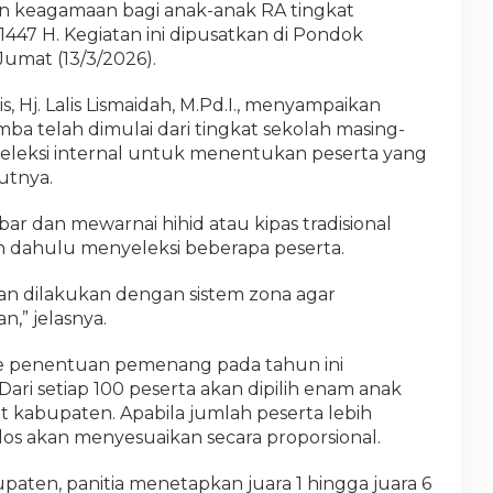
dan keagamaan bagi anak-anak RA tingkat
47 H. Kegiatan ini dipusatkan di Pondok
Jumat (13/3/2026).
 Hj. Lalis Lismaidah, M.Pd.I., menyampaikan
ba telah dimulai dari tingkat sekolah masing-
eleksi internal untuk menentukan peserta yang
utnya.
r dan mewarnai hihid atau kipas tradisional
ih dahulu menyeleksi beberapa peserta.
tan dilakukan dengan sistem zona agar
,” jelasnya.
 penentuan pemenang pada tahun ini
ri setiap 100 peserta akan dipilih enam anak
t kabupaten. Apabila jumlah peserta lebih
os akan menyesuaikan secara proporsional.
aten, panitia menetapkan juara 1 hingga juara 6