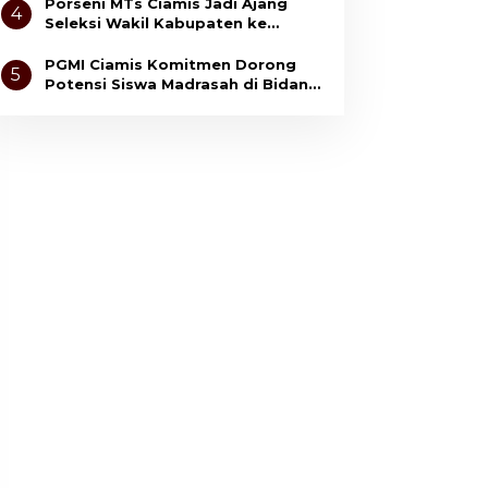
Anak
Porseni MTs Ciamis Jadi Ajang
4
Seleksi Wakil Kabupaten ke
Tingkat Jawa Barat
PGMI Ciamis Komitmen Dorong
5
Potensi Siswa Madrasah di Bidang
Olahraga dan Seni