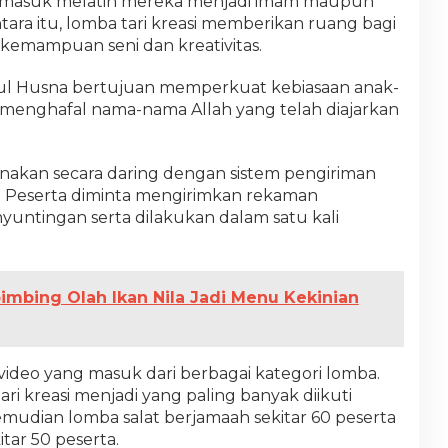
, termasuk melatih mereka menjadi imam maupun
ra itu, lomba tari kreasi memberikan ruang bagi
emampuan seni dan kreativitas.
l Husna bertujuan memperkuat kebiasaan anak-
 menghafal nama-nama Allah yang telah diajarkan
nakan secara daring dengan sistem pengiriman
. Peserta diminta mengirimkan rekaman
yuntingan serta dilakukan dalam satu kali
imbing Olah Ikan Nila Jadi Menu Kekinian
 video yang masuk dari berbagai kategori lomba.
ari kreasi menjadi yang paling banyak diikuti
emudian lomba salat berjamaah sekitar 60 peserta
tar 50 peserta.