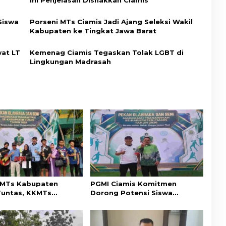
Siswa
Porseni MTs Ciamis Jadi Ajang Seleksi Wakil
Kabupaten ke Tingkat Jawa Barat
wat LT
Kemenag Ciamis Tegaskan Tolak LGBT di
Lingkungan Madrasah
 MTs Kabupaten
PGMI Ciamis Komitmen
Tuntas, KKMTs
Dorong Potensi Siswa
is Raih Prestasi di
Madrasah di Bidang Olahraga
dan Seni