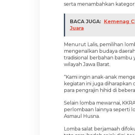
serta menambahkan kategori j
BACA JUGA:
Kemenag Cia
Juara
Menurut Lalis, pemilihan lom
mengenalkan budaya daerah 
tradisional berbahan bambu y
wilayah Jawa Barat.
“Kami ingin anak-anak mengenal
kegiatan ini juga diharapka
para pengrajin hihid di beber
Selain lomba mewarnai, KKRA
perlombaan lainnya seperti lo
Asmaul Husna.
Lomba salat berjamaah dif