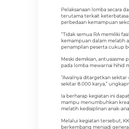
Pelaksanaan lomba secara da
terutama terkait keterbatasan
perbedaan kemampuan sekol
“Tidak semua RA memiliki fasil
kemampuan dalam melatih an
penampilan peserta cukup be
Meski demikian, antusiasme pe
pada lomba mewarnai hihid m
“Awalnya ditargetkan sekitar
sekitar 8.000 karya,” ungkap
Ia berharap kegiatan ini dapa
mampu menumbuhkan kreativi
melatih kedisiplinan anak-anak
Melalui kegiatan tersebut, 
berkembang menjadi generasi y