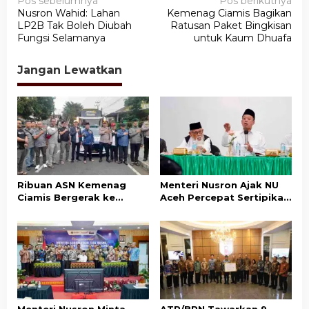
N
Pos sebelumnya
Pos berikutnya
Nusron Wahid: Lahan
Kemenag Ciamis Bagikan
a
LP2B Tak Boleh Diubah
Ratusan Paket Bingkisan
v
Fungsi Selamanya
untuk Kaum Dhuafa
i
Jangan Lewatkan
g
a
s
i
p
o
Ribuan ASN Kemenag
Menteri Nusron Ajak NU
s
Ciamis Bergerak ke
Aceh Percepat Sertipikasi
Jakarta Hadiri Dzikir
Tanah Wakaf demi
Kebangsaan
Kepastian Hukum Aset
Umat
Menteri Nusron Minta
ATR/BPN Tawarkan 9