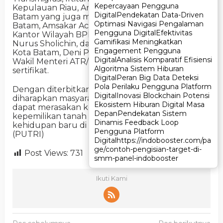
Kepercayaan Pengguna
Kepercayaan Pengguna
Kepulauan Riau, Ansar Ahmad; serta Wali Kota
Digital
Digital
Pendekatan Data-Driven
Pendekatan Data-Driven
Batam yang juga menjabat sebagai Ketua BP
Optimasi Navigasi Pengalaman
Optimasi Navigasi Pengalaman
Batam, Amsakar Achmad. Selain itu, Kepala
Pengguna Digital
Pengguna Digital
Efektivitas
Efektivitas
Kantor Wilayah BPN Provinsi Kepulauan Riau,
Gamifikasi Meningkatkan
Gamifikasi Meningkatkan
Nurus Sholichin, dan Kepala Kantor Pertanahan
Engagement Pengguna
Engagement Pengguna
Kota Batam, Deni Prasetyo, turut mendampingi
Digital
Digital
Analisis Komparatif Efisiensi
Analisis Komparatif Efisiensi
Wakil Menteri ATR/BPN dalam penyerahan
Algoritma Sistem Hiburan
Algoritma Sistem Hiburan
sertifikat.
Digital
Digital
Peran Big Data Deteksi
Peran Big Data Deteksi
Pola Perilaku Pengguna Platform
Pola Perilaku Pengguna Platform
Dengan diterbitkannya 161 Sertifikat Hak Milik ini,
Digital
Digital
Inovasi Blockchain Potensi
Inovasi Blockchain Potensi
diharapkan masyarakat yang telah direlokasi
Ekosistem Hiburan Digital Masa
Ekosistem Hiburan Digital Masa
dapat merasakan kepastian hukum atas
Depan
Depan
Pendekatan Sistem
Pendekatan Sistem
kepemilikan tanah mereka dan memulai
Dinamis Feedback Loop
Dinamis Feedback Loop
kehidupan baru di hunian yang telah disediakan.
Pengguna Platform
Pengguna Platform
(PUTRI)
Digital
Digital
https://indobooster.com/pa
https://indobooster.com/pa
ge/contoh-pengisian-target-di-
ge/contoh-pengisian-target-di-
Post Views:
731
smm-panel-indobooster
smm-panel-indobooster
Ikuti Kami