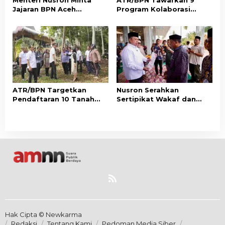
Jajaran BPN Aceh
Program Kolaborasi
Percepat Transformasi
dengan Pemda Lampung
Layanan Pertanahan
untuk Perkuat Layanan
Berbasis Kepuasan
Pertanahan
Masyarakat
ATR/BPN Targetkan
Nusron Serahkan
Pendaftaran 10 Tanah
Sertipikat Wakaf dan
Ulayat di Sumba Timur,
Bantuan Rp500 Juta
Perkuat Perlindungan
untuk Pembangunan
Hak Masyarakat Adat
Masjid di Aceh Tamiang
Hak Cipta © Newkarma
Redaksi
Tentang Kami
Pedoman Media Siber