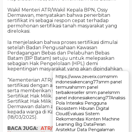
Wakil Menteri ATR/Wakil Kepala BPN, Ossy
Dermawan, menyatakan bahwa penerbitan
sertifikat ini sebagai respon cepat terhadap
permohonan sertifikasi tanah masyarakat yang
direlokasi.
Ia menjelaskan bahwa proses sertifikasi dimulai
setelah Badan Pengusahaan Kawasan
Perdagangan Bebas dan Pelabuhan Bebas
Batam (BP Batam) setuju untuk melepaskan
sebagian Hak Pengelolaan (HPL) demi
kepentingan masyarakat yang akan dipindahkan.
https://www.zeverix.com
https://www.zeverix.com
smm
smm
“Kementerian ATR/BPN merespons permohonan
indonesia
indonesia
kencang77
kencang77
smm panel
smm panel
sertifikasi dengan akurasi dan kecepatan terbaik,
termurah
termurah
smm panel
smm panel
serta memberikan status hak tertinggi, yakni
terbaik
terbaik
reseller smm panel
reseller smm panel
smm
smm
Sertifikat Hak Milik. Alhamdulillah, total 161
panel indonesia
panel indonesia
kencang77
kencang77
Analisis
Analisis
Sertifikat Hak Milik telah diterbitkan,” ujar Ossy
Pola Interaksi Pengguna
Pola Interaksi Pengguna
Dermawan dalam acara penyerahan sertifikat
Ekosistem Hiburan Digital
Ekosistem Hiburan Digital
kepada warga di Kantor BP Batam pada Selasa
Cloud
Cloud
Evaluasi Sistem
Evaluasi Sistem
(18/03/2025).
Rekomendasi Konten Machine
Rekomendasi Konten Machine
Learning Big Data
Learning Big Data
Peran
Peran
BACA JUGA:
ATR/BPN Bekali CPNS
Arsitektur Data Pengalaman
Arsitektur Data Pengalaman