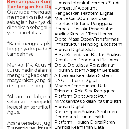
Kemampuan Komunikasi Publik, Siap Hadapi
Hiburan Interaktif Immersif
Hiburan Interaktif Immersif
Studi
Studi
Tantangan Era Digital
Komparatif Algoritma
Komparatif Algoritma
Ossy juga mengapresiasi BP Batam yang telah
Pengacakan Platform Digital
Pengacakan Platform Digital
memberikan iktikad baik dengan melepaskan
Monte Carlo
Monte Carlo
Optimasi User
Optimasi User
sebagian haknya dari bidang HPL untuk
Interface Retensi Pengguna
Interface Retensi Pengguna
diberikan sebagai Hak Milik kepada masyarakat
Berbasis Perilaku
Berbasis Perilaku
Pendekatan
Pendekatan
yang direlokasi.
Analitik Prediktif Tren Hiburan
Analitik Prediktif Tren Hiburan
Digital Masa Depan
Digital Masa Depan
Transformasi
Transformasi
“Kami mengucapkan terima kasih setinggi-
Infrastruktur Teknologi Ekosistem
Infrastruktur Teknologi Ekosistem
tingginya kepada BP Batam atas kontribusinya,”
Hiburan Digital Skala
Hiburan Digital Skala
tambahnya.
Besar
Besar
Kecerdasan Buatan Analisis
Kecerdasan Buatan Analisis
Keputusan Pengguna Platform
Keputusan Pengguna Platform
Menko IPK, Agus Harimurti Yudhoyono, yang
Digital
Digital
Digitalisasi Pengalaman
Digitalisasi Pengalaman
turut hadir dalam acara tersebut,
Hiburan Sistem Adaptif Berbasis
Hiburan Sistem Adaptif Berbasis
mengungkapkan rasa syukurnya karena
AI
AI
Evaluasi Keandalan Sistem
Evaluasi Keandalan Sistem
masyarakat yang direlokasi kini dapat tinggal
RNG Platform Digital
RNG Platform Digital
dengan tenang di hunian baru mereka.
Modern
Modern
Penggunaan Data
Penggunaan Data
Telemetri Pola Sesi Pengguna
Telemetri Pola Sesi Pengguna
Platform Digital
Platform Digital
Arsitektur
Arsitektur
“Alhamdulillah, rumahnya sudah ada, dan yang
Microservices Skalabilitas Industri
Microservices Skalabilitas Industri
selama ini menjadi harapan masyarakat, yaitu
Hiburan Digital
Hiburan Digital
kepastian sertifikat, kini sudah terealisasi,” ujar
Kontemporer
Kontemporer
Analisis Sentimen
Analisis Sentimen
Agus.
Pengguna Fitur Interaktif
Pengguna Fitur Interaktif
Platform Hiburan Digital
Platform Hiburan Digital
Peran
Peran
Acara tersebut juga dihadiri oleh Menteri
Enkripsi Keamanan Data
Enkripsi Keamanan Data
Transmigrasi, Iftitah Sulaiman; Gubernur