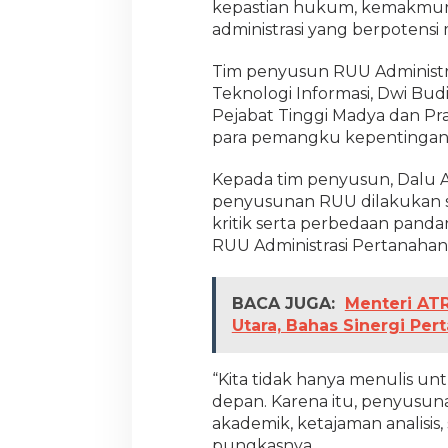
kepastian hukum, kemakmura
administrasi yang berpotensi
Tim penyusun RUU Administras
Teknologi Informasi, Dwi Budi
Pejabat Tinggi Madya dan Pr
para pemangku kepentingan t
Kepada tim penyusun, Dalu 
penyusunan RUU dilakukan s
kritik serta perbedaan pand
RUU Administrasi Pertanahan
BACA JUGA:
Menteri AT
Utara, Bahas Sinergi P
“Kita tidak hanya menulis unt
depan. Karena itu, penyusuna
akademik, ketajaman analisis
pungkasnya.