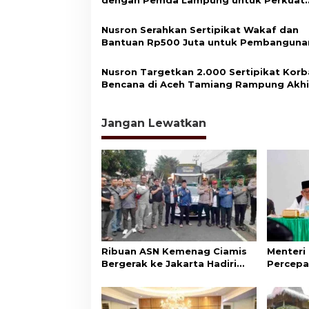
p
dengan Pemda Lampung untuk Perkuat
Layanan Pertanahan
o
Nusron Serahkan Sertipikat Wakaf dan
s
Bantuan Rp500 Juta untuk Pembanguna
Masjid di Aceh Tamiang
Nusron Targetkan 2.000 Sertipikat Kor
Bencana di Aceh Tamiang Rampung Akhi
2026
Jangan Lewatkan
Ribuan ASN Kemenag Ciamis
Menteri
Bergerak ke Jakarta Hadiri
Percepa
Dzikir Kebangsaan
Wakaf d
Aset Um