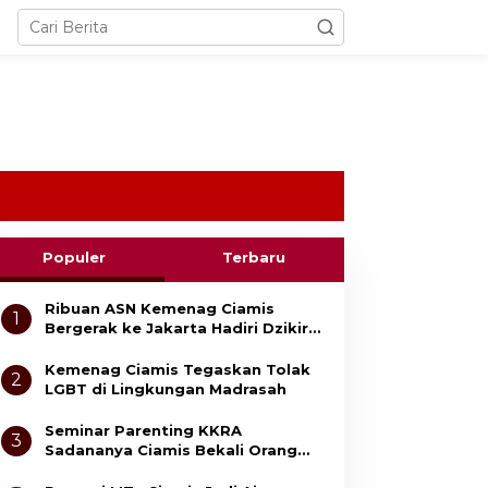
Populer
Terbaru
Ribuan ASN Kemenag Ciamis
1
Bergerak ke Jakarta Hadiri Dzikir
Kebangsaan
Kemenag Ciamis Tegaskan Tolak
2
LGBT di Lingkungan Madrasah
Seminar Parenting KKRA
3
Sadananya Ciamis Bekali Orang
Tua Cegah Bullying dan Kekerasan