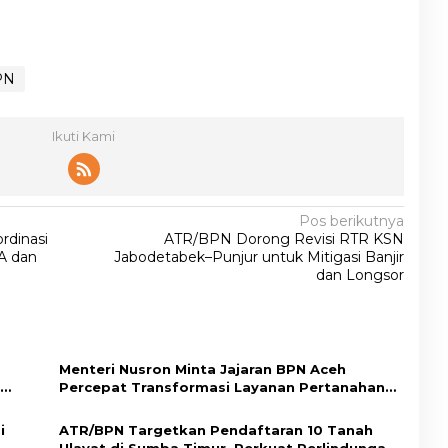
PN
Ikuti Kami
Pos berikutnya
rdinasi
ATR/BPN Dorong Revisi RTR KSN
A dan
Jabodetabek–Punjur untuk Mitigasi Banjir
dan Longsor
Menteri Nusron Minta Jajaran BPN Aceh
Percepat Transformasi Layanan Pertanahan
Berbasis Kepuasan Masyarakat
i
ATR/BPN Targetkan Pendaftaran 10 Tanah