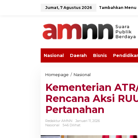
L
Jumat, 7 Agustus 2026
Tambahkan Menu
e
w
a
t
i
k
e
k
o
Nasional
Daerah
Bisnis
Pendidika
n
t
e
n
Homepage
/
Nasional
K
e
Kementerian ATR
m
e
Rencana Aksi RUU
n
t
Pertanahan
e
r
i
Redaktur AMNN
Januari 11, 2026
a
Nasional
546 Dilihat
n
A