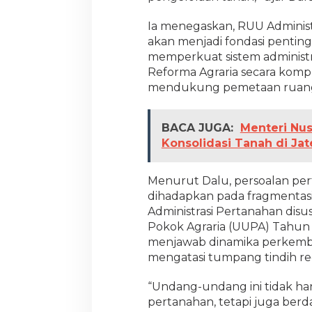
a
n
Ia menegaskan, RUU Administr
akan menjadi fondasi penting
memperkuat sistem administ
Reforma Agraria secara kompreh
mendukung pemetaan ruang y
BACA JUGA:
Menteri Nus
Konsolidasi Tanah di Ja
Menurut Dalu, persoalan pert
dihadapkan pada fragmentasi
Administrasi Pertanahan dis
Pokok Agraria (UUPA) Tahun 
menjawab dinamika perkemba
mengatasi tumpang tindih reg
“Undang-undang ini tidak han
pertanahan, tetapi juga berd