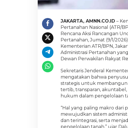
s
i
R
U
JAKARTA, AMNN.CO.ID
– Kem
U
Pertanahan Nasional (ATR/B
A
Rencana Aksi Rancangan Und
d
m
Pertanahan, Jumat (9/1/2026
i
Kementerian ATR/BPN, Jakart
n
Administrasi Pertanahan yang
i
Dewan Perwakilan Rakyat Rep
s
t
r
Sekretaris Jenderal Kement
a
mengatakan bahwa penyusuna
s
strategis untuk membangun s
i
tertib, transparan, akuntabel
P
hukum dalam pengelolaan t
e
r
t
“Hal yang paling makro dari
a
mewujudkan sistem administra
n
dan terintegrasi, serta menj
a
pengelolaan tanah,” ujar D
h