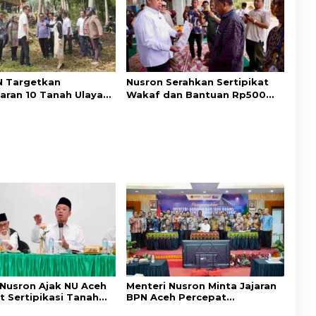
 Targetkan
Nusron Serahkan Sertipikat
aran 10 Tanah Ulayat
Wakaf dan Bantuan Rp500
a Timur, Perkuat
Juta untuk Pembangunan
ungan Hak Masyarakat
Masjid di Aceh Tamiang
 Nusron Ajak NU Aceh
Menteri Nusron Minta Jajaran
t Sertipikasi Tanah
BPN Aceh Percepat
emi Kepastian Hukum
Transformasi Layanan