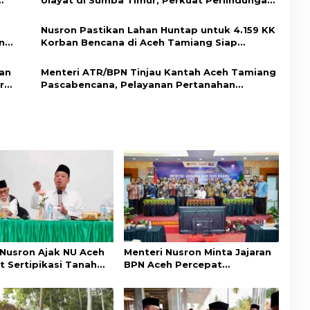
Ulayat di Sumba Timur, Perkuat Perlindungan
Hak Masyarakat Adat
Nusron Pastikan Lahan Huntap untuk 4.159 KK
n
Korban Bencana di Aceh Tamiang Siap
Digunakan
ban
Menteri ATR/BPN Tinjau Kantah Aceh Tamiang
r
Pascabencana, Pelayanan Pertanahan
Kembali Normal
 Nusron Ajak NU Aceh
Menteri Nusron Minta Jajaran
t Sertipikasi Tanah
BPN Aceh Percepat
emi Kepastian Hukum
Transformasi Layanan
at
Pertanahan Berbasis
Kepuasan Masyarakat