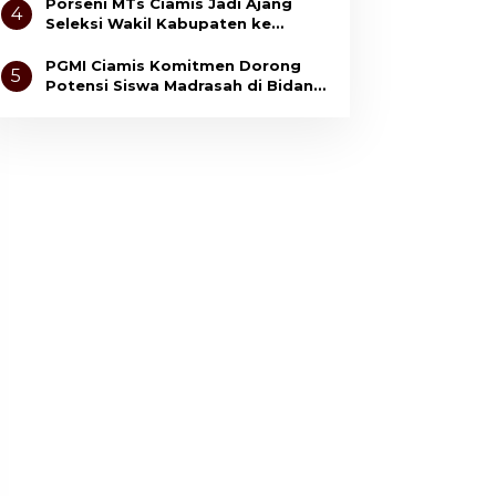
Anak
Porseni MTs Ciamis Jadi Ajang
4
Seleksi Wakil Kabupaten ke
Tingkat Jawa Barat
PGMI Ciamis Komitmen Dorong
5
Potensi Siswa Madrasah di Bidang
Olahraga dan Seni