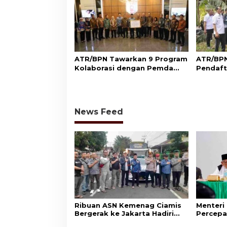
ATR/BPN Tawarkan 9 Program
ATR/BPN
Kolaborasi dengan Pemda
Pendaft
Lampung untuk Perkuat
di Sumb
Layanan Pertanahan
Perlind
Adat
News Feed
Ribuan ASN Kemenag Ciamis
Menteri
Bergerak ke Jakarta Hadiri
Percepa
Dzikir Kebangsaan
Wakaf d