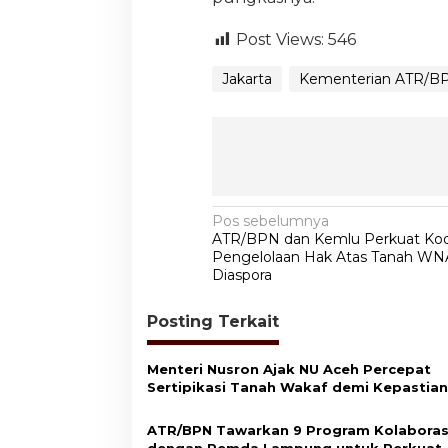
Post Views:
546
Jakarta
Kementerian ATR/B
N
Pos sebelumnya
ATR/BPN dan Kemlu Perkuat Koo
a
Pengelolaan Hak Atas Tanah WN
v
Diaspora
i
Posting Terkait
g
a
Menteri Nusron Ajak NU Aceh Percepat
s
Sertipikasi Tanah Wakaf demi Kepastian
Hukum Aset Umat
i
ATR/BPN Tawarkan 9 Program Kolaboras