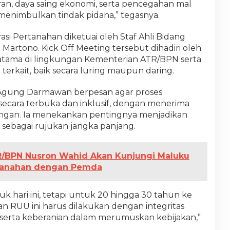
n, daya saing ekonomi, serta pencegahan mal
 menimbulkan tindak pidana,” tegasnya.
i Pertanahan diketuai oleh Staf Ahli Bidang
 Martono. Kick Off Meeting tersebut dihadiri oleh
atama di lingkungan Kementerian ATR/BPN serta
erkait, baik secara luring maupun daring.
Agung Darmawan berpesan agar proses
ecara terbuka dan inklusif, dengan menerima
angan. Ia menekankan pentingnya menjadikan
 sebagai rujukan jangka panjang.
R/BPN Nusron Wahid Akan Kunjungi Maluku
ertanahan dengan Pemda
uk hari ini, tetapi untuk 20 hingga 30 tahun ke
n RUU ini harus dilakukan dengan integritas
, serta keberanian dalam merumuskan kebijakan,”