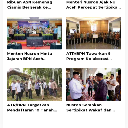
s
Ribuan ASN Kemenag
Menteri Nusron Ajak NU
Ciamis Bergerak ke
Aceh Percepat Sertipikasi
Jakarta Hadiri Dzikir
Tanah Wakaf demi
Kebangsaan
Kepastian Hukum Aset
Umat
Menteri Nusron Minta
ATR/BPN Tawarkan 9
Jajaran BPN Aceh
Program Kolaborasi
Percepat Transformasi
dengan Pemda Lampung
Layanan Pertanahan
untuk Perkuat Layanan
Berbasis Kepuasan
Pertanahan
Masyarakat
ATR/BPN Targetkan
Nusron Serahkan
Pendaftaran 10 Tanah
Sertipikat Wakaf dan
Ulayat di Sumba Timur,
Bantuan Rp500 Juta
Perkuat Perlindungan
untuk Pembangunan
Hak Masyarakat Adat
Masjid di Aceh Tamiang