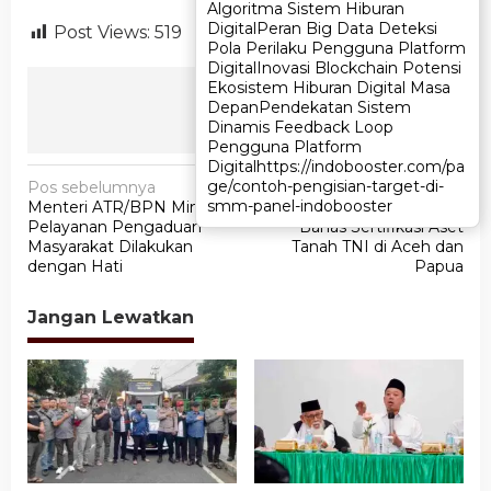
Algoritma Sistem Hiburan
Algoritma Sistem Hiburan
Digital
Digital
Peran Big Data Deteksi
Peran Big Data Deteksi
Post Views:
519
Pola Perilaku Pengguna Platform
Pola Perilaku Pengguna Platform
Digital
Digital
Inovasi Blockchain Potensi
Inovasi Blockchain Potensi
Ekosistem Hiburan Digital Masa
Ekosistem Hiburan Digital Masa
Ikuti Kami
Depan
Depan
Pendekatan Sistem
Pendekatan Sistem
Dinamis Feedback Loop
Dinamis Feedback Loop
Pengguna Platform
Pengguna Platform
Digital
Digital
https://indobooster.com/pa
https://indobooster.com/pa
N
ge/contoh-pengisian-target-di-
ge/contoh-pengisian-target-di-
Pos sebelumnya
Pos berikutnya
smm-panel-indobooster
smm-panel-indobooster
Menteri ATR/BPN Minta
Wamen ATR/Waka BPN
a
Pelayanan Pengaduan
Bahas Sertifikasi Aset
v
Masyarakat Dilakukan
Tanah TNI di Aceh dan
dengan Hati
Papua
i
g
Jangan Lewatkan
a
s
i
p
o