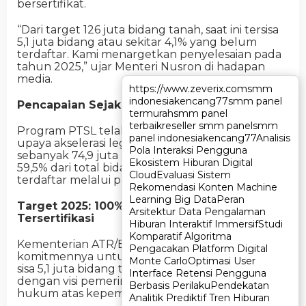
bersertifikat.
“Dari target 126 juta bidang tanah, saat ini tersisa
5,1 juta bidang atau sekitar 4,1% yang belum
terdaftar. Kami menargetkan penyelesaian pada
tahun 2025,” ujar Menteri Nusron di hadapan
media.
https://www.zeverix.com
https://www.zeverix.com
smm
smm
indonesia
indonesia
kencang77
kencang77
smm panel
smm panel
Pencapaian Sejak 2017
termurah
termurah
smm panel
smm panel
terbaik
terbaik
reseller smm panel
reseller smm panel
smm
smm
Program PTSL telah berjalan sejak 2017 sebagai
panel indonesia
panel indonesia
kencang77
kencang77
Analisis
Analisis
upaya akselerasi legalisasi aset. Hingga kini,
Pola Interaksi Pengguna
Pola Interaksi Pengguna
sebanyak 74,9 juta bidang tanah atau sekitar
Ekosistem Hiburan Digital
Ekosistem Hiburan Digital
59,5% dari total bidang tanah di Indonesia telah
Cloud
Cloud
Evaluasi Sistem
Evaluasi Sistem
terdaftar melalui program ini.
Rekomendasi Konten Machine
Rekomendasi Konten Machine
Learning Big Data
Learning Big Data
Peran
Peran
Target 2025: 100% Bidang Tanah
Arsitektur Data Pengalaman
Arsitektur Data Pengalaman
Tersertifikasi
Hiburan Interaktif Immersif
Hiburan Interaktif Immersif
Studi
Studi
Komparatif Algoritma
Komparatif Algoritma
Kementerian ATR/BPN menegaskan
Pengacakan Platform Digital
Pengacakan Platform Digital
komitmennya untuk menyelesaikan pendaftaran
Monte Carlo
Monte Carlo
Optimasi User
Optimasi User
sisa 5,1 juta bidang tanah pada 2025. Hal ini sejalan
Interface Retensi Pengguna
Interface Retensi Pengguna
dengan visi pemerintah memberikan kepastian
Berbasis Perilaku
Berbasis Perilaku
Pendekatan
Pendekatan
hukum atas kepemilikan tanah bagi masyarakat.
Analitik Prediktif Tren Hiburan
Analitik Prediktif Tren Hiburan