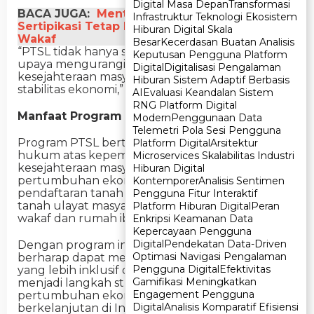
Digital Masa Depan
Digital Masa Depan
Transformasi
Transformasi
BACA JUGA:
Menteri Nusron Tegaskan
Infrastruktur Teknologi Ekosistem
Infrastruktur Teknologi Ekosistem
Sertipikasi Tetap Bisa Dilakukan Lewat Isbat
Hiburan Digital Skala
Hiburan Digital Skala
Wakaf
Besar
Besar
Kecerdasan Buatan Analisis
Kecerdasan Buatan Analisis
“PTSL tidak hanya soal legalisasi aset, tetapi juga
Keputusan Pengguna Platform
Keputusan Pengguna Platform
upaya mengurangi konflik tanah, mendorong
Digital
Digital
Digitalisasi Pengalaman
Digitalisasi Pengalaman
kesejahteraan masyarakat, dan meningkatkan
Hiburan Sistem Adaptif Berbasis
Hiburan Sistem Adaptif Berbasis
stabilitas ekonomi,” jelas Menteri Nusron.
AI
AI
Evaluasi Keandalan Sistem
Evaluasi Keandalan Sistem
RNG Platform Digital
RNG Platform Digital
Manfaat Program PTSL
Modern
Modern
Penggunaan Data
Penggunaan Data
Telemetri Pola Sesi Pengguna
Telemetri Pola Sesi Pengguna
Program PTSL bertujuan memberikan jaminan
Platform Digital
Platform Digital
Arsitektur
Arsitektur
hukum atas kepemilikan tanah, meningkatkan
Microservices Skalabilitas Industri
Microservices Skalabilitas Industri
kesejahteraan masyarakat, dan mendukung
Hiburan Digital
Hiburan Digital
pertumbuhan ekonomi nasional. Objek
Kontemporer
Kontemporer
Analisis Sentimen
Analisis Sentimen
pendaftaran tanah mencakup tanah individu,
Pengguna Fitur Interaktif
Pengguna Fitur Interaktif
tanah ulayat masyarakat adat, hingga tanah
Platform Hiburan Digital
Platform Hiburan Digital
Peran
Peran
wakaf dan rumah ibadah yang belum terdaftar.
Enkripsi Keamanan Data
Enkripsi Keamanan Data
Kepercayaan Pengguna
Kepercayaan Pengguna
Digital
Digital
Pendekatan Data-Driven
Pendekatan Data-Driven
Dengan program ini, Kementerian ATR/BPN
Optimasi Navigasi Pengalaman
Optimasi Navigasi Pengalaman
berharap dapat menciptakan sistem pertanahan
Pengguna Digital
Pengguna Digital
Efektivitas
Efektivitas
yang lebih inklusif dan berkeadilan, sekaligus
Gamifikasi Meningkatkan
Gamifikasi Meningkatkan
menjadi langkah strategis dalam mewujudkan
Engagement Pengguna
Engagement Pengguna
pertumbuhan ekonomi dan sosial yang
Digital
Digital
Analisis Komparatif Efisiensi
Analisis Komparatif Efisiensi
berkelanjutan di Indonesia. (REDAKSI)