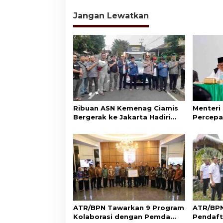
i
Jangan Lewatkan
g
a
s
i
p
o
s
Ribuan ASN Kemenag Ciamis
Menteri
Bergerak ke Jakarta Hadiri
Percepa
Dzikir Kebangsaan
Wakaf d
Aset Um
ATR/BPN Tawarkan 9 Program
ATR/BPN
Kolaborasi dengan Pemda
Pendaft