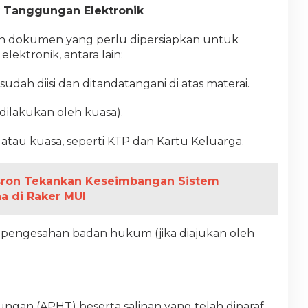
k Tanggungan Elektronik
ah dokumen yang perlu dipersiapkan untuk
ektronik, antara lain:
dah diisi dan ditandatangani di atas materai.
 dilakukan oleh kuasa).
 atau kuasa, seperti KTP dan Kartu Keluarga.
sron Tekankan Keseimbangan Sistem
 di Raker MUI
n pengesahan badan hukum (jika diajukan oleh
ngan (APHT) beserta salinan yang telah diparaf