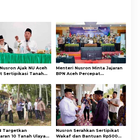
 Nusron Ajak NU Aceh
Menteri Nusron Minta Jajaran
t Sertipikasi Tanah
BPN Aceh Percepat
emi Kepastian Hukum
Transformasi Layanan
at
Pertanahan Berbasis
Kepuasan Masyarakat
 Targetkan
Nusron Serahkan Sertipikat
aran 10 Tanah Ulayat
Wakaf dan Bantuan Rp500