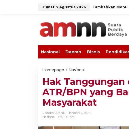
L
Jumat, 7 Agustus 2026
Tambahkan Menu
e
w
a
t
i
k
e
k
o
Nasional
Daerah
Bisnis
Pendidika
n
t
e
n
Homepage
/
Nasional
H
a
Hak Tanggungan 
k
T
ATR/BPN yang Ba
a
n
Masyarakat
g
g
u
Redaksi AMNN
Januari 7, 2025
n
Nasional
897 Dilihat
g
a