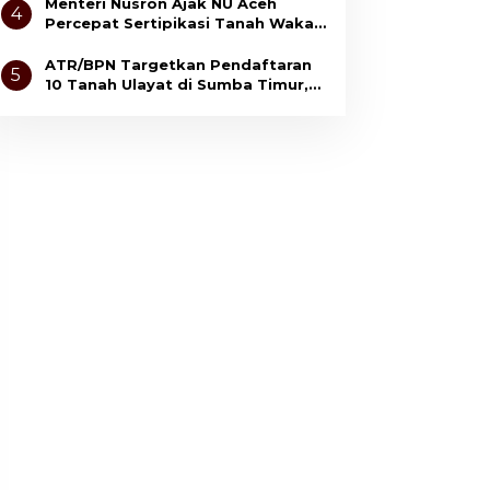
Kepuasan Masyarakat
Menteri Nusron Ajak NU Aceh
4
Percepat Sertipikasi Tanah Wakaf
demi Kepastian Hukum Aset Umat
ATR/BPN Targetkan Pendaftaran
5
10 Tanah Ulayat di Sumba Timur,
Perkuat Perlindungan Hak
Masyarakat Adat