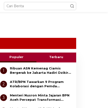
Populer
Terbaru
Ribuan ASN Kemenag Ciamis
1
Bergerak ke Jakarta Hadiri Dzikir
Kebangsaan
ATR/BPN Tawarkan 9 Program
2
Kolaborasi dengan Pemda
Lampung untuk Perkuat Layanan
Pertanahan
Menteri Nusron Minta Jajaran BPN
3
Aceh Percepat Transformasi
Layanan Pertanahan Berbasis