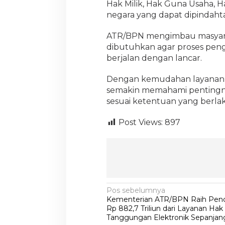
Hak Milik, Hak Guna Usaha, 
negara yang dapat dipindah
ATR/BPN mengimbau masyar
dibutuhkan agar proses pe
berjalan dengan lancar.
Dengan kemudahan layanan y
semakin memahami penting
sesuai ketentuan yang berla
Post Views:
897
N
Pos sebelumnya
Kementerian ATR/BPN Raih Penc
a
Rp 882,7 Triliun dari Layanan Hak
v
Tanggungan Elektronik Sepanjan