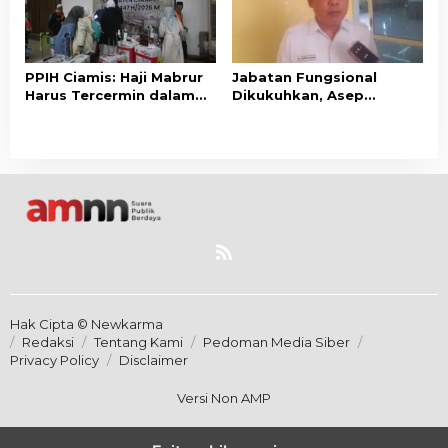
PPIH Ciamis: Haji Mabrur
Jabatan Fungsional
Harus Tercermin dalam
Dikukuhkan, Asep
Akhlak dan Kepedulian
Lukman Minta ASN
Sosial
Kemenag Ciamis Bekerja
Profesional
Hak Cipta © Newkarma
Redaksi
Tentang Kami
Pedoman Media Siber
Privacy Policy
Disclaimer
Versi Non AMP