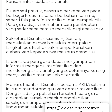
konsumsi ikan pada anak-anak.
Dalam sesi praktik, peserta diperkenalkan pada
berbagai kreasi makanan berbahan ikan nila,
seperti fish patty (burger ikan) dan pempek nila.
Para guru diajak memahami cara pembuatan
yang sederhana namun menarik bagi anak-anak.
Sekretaris Disnakan Ciamis, Hj. Sarifah,
menjelaskan bahwa bimtek ini merupakan
langkah edukatif untuk memperkenalkan
olahan ikan kepada siswa maupun orang tua.
Ia berharap para guru dapat menyampaikan
informasi mengenai manfaat ikan dan
mendorong anak-anak yang sebelumnya kurang
menyukai ikan menjadi lebih tertarik.
Menurut Sarifah, Disnakan bersama KKRA selama
ini rutin mendorong gerakan gemar makan ikan.
Dengan adanya pelatihan tersebut, para guru
diharapkan semakin mahir mengolah ikan
sekaligus mampu berbagi ilmu ketika kembali ke
lingkungan sekolah dan masyarakat.
https://www.zeverix.com
https://www.zeverix.com
smm
smm