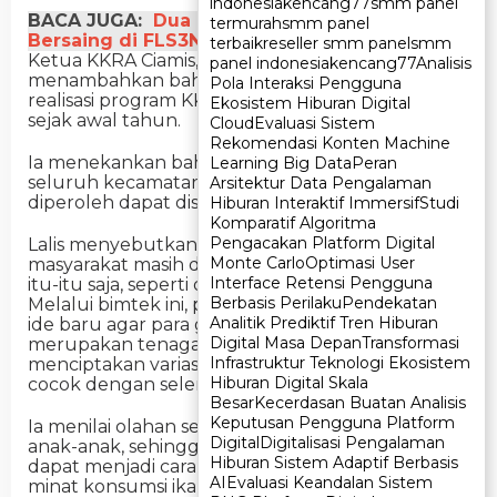
indonesia
indonesia
kencang77
kencang77
smm panel
smm panel
BACA JUGA:
Dua Talenta SMAN 1 Ciamis Siap
termurah
termurah
smm panel
smm panel
Bersaing di FLS3N Jabar
terbaik
terbaik
reseller smm panel
reseller smm panel
smm
smm
Ketua KKRA Ciamis, Lalis Lismaidah,
panel indonesia
panel indonesia
kencang77
kencang77
Analisis
Analisis
menambahkan bahwa kegiatan ini merupakan
Pola Interaksi Pengguna
Pola Interaksi Pengguna
realisasi program KKRA yang sudah dirancang
Ekosistem Hiburan Digital
Ekosistem Hiburan Digital
sejak awal tahun.
Cloud
Cloud
Evaluasi Sistem
Evaluasi Sistem
Rekomendasi Konten Machine
Rekomendasi Konten Machine
Ia menekankan bahwa peserta berasal dari
Learning Big Data
Learning Big Data
Peran
Peran
seluruh kecamatan, sehingga pengetahuan yang
Arsitektur Data Pengalaman
Arsitektur Data Pengalaman
diperoleh dapat disebarkan lebih luas.
Hiburan Interaktif Immersif
Hiburan Interaktif Immersif
Studi
Studi
Komparatif Algoritma
Komparatif Algoritma
Pengacakan Platform Digital
Pengacakan Platform Digital
Lalis menyebutkan bahwa menu ikan di
Monte Carlo
Monte Carlo
Optimasi User
Optimasi User
masyarakat masih didominasi oleh olahan yang
Interface Retensi Pengguna
Interface Retensi Pengguna
itu-itu saja, seperti digoreng, pepes, atau sop ikan.
Berbasis Perilaku
Berbasis Perilaku
Pendekatan
Pendekatan
Melalui bimtek ini, pihaknya ingin memberikan
Analitik Prediktif Tren Hiburan
Analitik Prediktif Tren Hiburan
ide baru agar para guru banyak di antaranya
Digital Masa Depan
Digital Masa Depan
Transformasi
Transformasi
merupakan tenaga honorer mampu
Infrastruktur Teknologi Ekosistem
Infrastruktur Teknologi Ekosistem
menciptakan variasi menu yang lebih kreatif dan
Hiburan Digital Skala
Hiburan Digital Skala
cocok dengan selera anak-anak.
Besar
Besar
Kecerdasan Buatan Analisis
Kecerdasan Buatan Analisis
Keputusan Pengguna Platform
Keputusan Pengguna Platform
Ia menilai olahan seperti burger sangat disukai
Digital
Digital
Digitalisasi Pengalaman
Digitalisasi Pengalaman
anak-anak, sehingga inovasi berbahan ikan nila
Hiburan Sistem Adaptif Berbasis
Hiburan Sistem Adaptif Berbasis
dapat menjadi cara efektif untuk meningkatkan
AI
AI
Evaluasi Keandalan Sistem
Evaluasi Keandalan Sistem
minat konsumsi ikan.