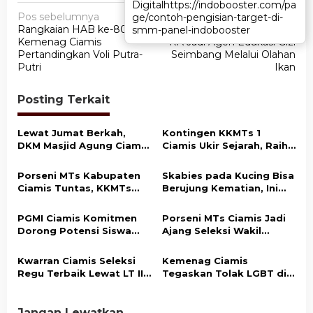
Digital
Digital
https://indobooster.com/pa
https://indobooster.com/pa
N
Pos sebelumnya
Pos berikutnya
ge/contoh-pengisian-target-di-
ge/contoh-pengisian-target-di-
Rangkaian HAB ke-80,
KKRA Ciamis Dorong Guru
smm-panel-indobooster
smm-panel-indobooster
a
Kemenag Ciamis
RA Jadi Agen Edukasi Gizi
v
Pertandingkan Voli Putra-
Seimbang Melalui Olahan
Putri
Ikan
i
g
Posting Terkait
a
s
Lewat Jumat Berkah,
Kontingen KKMTs 1
DKM Masjid Agung Ciamis
Ciamis Ukir Sejarah, Raih
i
Ajak Masyarakat Gemar
Juara Umum Porseni MTs
p
Bersedekah
Kabupaten Ciamis
Porseni MTs Kabupaten
Skabies pada Kucing Bisa
o
Ciamis Tuntas, KKMTs
Berujung Kematian, Ini
Optimistis Raih Prestasi
Penjelasan Disnakkan
s
di Jabar
Ciamis
PGMI Ciamis Komitmen
Porseni MTs Ciamis Jadi
Dorong Potensi Siswa
Ajang Seleksi Wakil
Madrasah di Bidang
Kabupaten ke Tingkat
Olahraga dan Seni
Jawa Barat
Kwarran Ciamis Seleksi
Kemenag Ciamis
Regu Terbaik Lewat LT II
Tegaskan Tolak LGBT di
untuk Wakili di Tingkat
Lingkungan Madrasah
Kabupaten
Jangan Lewatkan