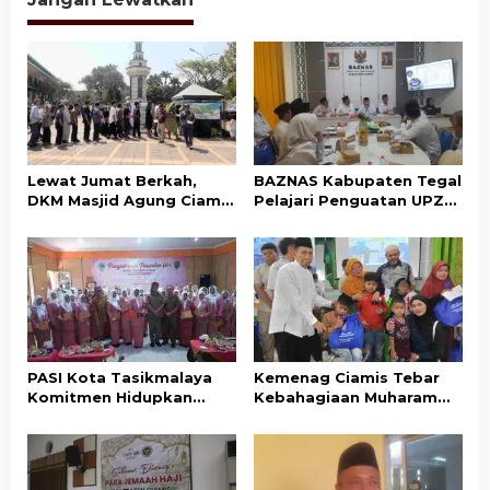
Lewat Jumat Berkah,
BAZNAS Kabupaten Tegal
DKM Masjid Agung Ciamis
Pelajari Penguatan UPZ
Ajak Masyarakat Gemar
Desa ke BAZNAS Ciamis
Bersedekah
PASI Kota Tasikmalaya
Kemenag Ciamis Tebar
Komitmen Hidupkan
Kebahagiaan Muharam
Kembali Nilai-Nilai Budaya
untuk Ribuan Anak Yatim
Sunda
dan Disabilitas