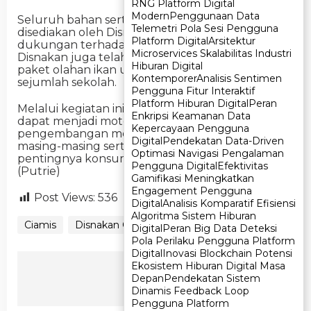
RNG Platform Digital
RNG Platform Digital
Modern
Modern
Penggunaan Data
Penggunaan Data
Seluruh bahan serta peralatan pelatihan
Telemetri Pola Sesi Pengguna
Telemetri Pola Sesi Pengguna
disediakan oleh Disnakan sebagai bentuk
Platform Digital
Platform Digital
Arsitektur
Arsitektur
dukungan terhadap program KKRA.Tahun ini,
Microservices Skalabilitas Industri
Microservices Skalabilitas Industri
Disnakan juga telah mendistribusikan ratusan
Hiburan Digital
Hiburan Digital
paket olahan ikan untuk anak-anak RA di
Kontemporer
Kontemporer
Analisis Sentimen
Analisis Sentimen
sejumlah sekolah.
Pengguna Fitur Interaktif
Pengguna Fitur Interaktif
Platform Hiburan Digital
Platform Hiburan Digital
Peran
Peran
Melalui kegiatan ini, KKRA berharap para peserta
Enkripsi Keamanan Data
Enkripsi Keamanan Data
dapat menjadi motor penggerak dalam
Kepercayaan Pengguna
Kepercayaan Pengguna
pengembangan menu olahan ikan di daerah
Digital
Digital
Pendekatan Data-Driven
Pendekatan Data-Driven
masing-masing serta lebih aktif menyuarakan
Optimasi Navigasi Pengalaman
Optimasi Navigasi Pengalaman
pentingnya konsumsi ikan kepada masyarakat.
Pengguna Digital
Pengguna Digital
Efektivitas
Efektivitas
(Putrie)
Gamifikasi Meningkatkan
Gamifikasi Meningkatkan
Engagement Pengguna
Engagement Pengguna
Post Views:
536
Digital
Digital
Analisis Komparatif Efisiensi
Analisis Komparatif Efisiensi
Algoritma Sistem Hiburan
Algoritma Sistem Hiburan
Ciamis
Disnakan Ciamis
KKRA Ciamis
Digital
Digital
Peran Big Data Deteksi
Peran Big Data Deteksi
Pola Perilaku Pengguna Platform
Pola Perilaku Pengguna Platform
Digital
Digital
Inovasi Blockchain Potensi
Inovasi Blockchain Potensi
Ikuti Kami
Ekosistem Hiburan Digital Masa
Ekosistem Hiburan Digital Masa
Depan
Depan
Pendekatan Sistem
Pendekatan Sistem
Dinamis Feedback Loop
Dinamis Feedback Loop
Pengguna Platform
Pengguna Platform