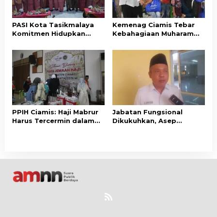
PASI Kota Tasikmalaya
Kemenag Ciamis Tebar
Komitmen Hidupkan
Kebahagiaan Muharam
Kembali Nilai-Nilai Budaya
untuk Ribuan Anak Yatim
Sunda
dan Disabilitas
PPIH Ciamis: Haji Mabrur
Jabatan Fungsional
Harus Tercermin dalam
Dikukuhkan, Asep
Akhlak dan Kepedulian
Lukman Minta ASN
Sosial
Kemenag Ciamis Bekerja
Profesional