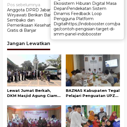
N
Ekosistem Hiburan Digital Masa
Ekosistem Hiburan Digital Masa
Pos sebelumnya
Pos berikutnya
Depan
Depan
Pendekatan Sistem
Pendekatan Sistem
Anggota DPRD Jabar Tina
Pemeriksaan Kesehatan
a
Dinamis Feedback Loop
Dinamis Feedback Loop
Wiryawati Berikan Bantuan
Gratis dan Sembako,
v
Pengguna Platform
Pengguna Platform
Sembako dan
Bentuk Kepedulian
Digital
Digital
https://indobooster.com/pa
https://indobooster.com/pa
Pemeriksaan Kesehatan
Anggota DPRD Jabar, Tina
i
ge/contoh-pengisian-target-di-
ge/contoh-pengisian-target-di-
Gratis di Banjar
Wiryawati
smm-panel-indobooster
smm-panel-indobooster
g
a
Jangan Lewatkan
s
i
p
o
s
Lewat Jumat Berkah,
BAZNAS Kabupaten Tegal
DKM Masjid Agung Ciamis
Pelajari Penguatan UPZ
Ajak Masyarakat Gemar
Desa ke BAZNAS Ciamis
Bersedekah