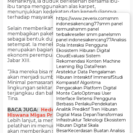
Menariknya, ia duduk berlesehan bersama ibu-
ibu tanpa menggunakan alas karpet,
menunjukkan kedekatan dan kepeduliannya
terhadap masyarakat.
https://www.zeverix.com
https://www.zeverix.com
smm
smm
indonesia
indonesia
kencang77
kencang77
smm panel
smm panel
Selain memberikan pelatihan, Tina juga
termurah
termurah
smm panel
smm panel
membagikan paket sembako kepada peserta
terbaik
terbaik
reseller smm panel
reseller smm panel
smm
smm
sebagai bentuk dukungan terhadap warga
panel indonesia
panel indonesia
kencang77
kencang77
Analisis
Analisis
setempat. Ia menekankan bahwa pelatihan ini
Pola Interaksi Pengguna
Pola Interaksi Pengguna
merupakan bagian dari program kemandirian
Ekosistem Hiburan Digital
Ekosistem Hiburan Digital
ekonomi perempuan yang ia jalankan di Dapil
Cloud
Cloud
Evaluasi Sistem
Evaluasi Sistem
Jabar XIII.
Rekomendasi Konten Machine
Rekomendasi Konten Machine
Learning Big Data
Learning Big Data
Peran
Peran
“Jika mereka bisa membuat dan menjualnya, itu
Arsitektur Data Pengalaman
Arsitektur Data Pengalaman
akan menjadi sumber penghasilan tambahan.
Hiburan Interaktif Immersif
Hiburan Interaktif Immersif
Studi
Studi
Minimal pemasarannya bisa dimulai dari
Komparatif Algoritma
Komparatif Algoritma
lingkungan sekitar dengan harga yang
Pengacakan Platform Digital
Pengacakan Platform Digital
terjangkau dan bahan alami yang aman,” ujar
Monte Carlo
Monte Carlo
Optimasi User
Optimasi User
Tina.
Interface Retensi Pengguna
Interface Retensi Pengguna
Berbasis Perilaku
Berbasis Perilaku
Pendekatan
Pendekatan
Analitik Prediktif Tren Hiburan
Analitik Prediktif Tren Hiburan
BACA JUGA:
Heddy S Hedian Minta Pengurus
Digital Masa Depan
Digital Masa Depan
Transformasi
Transformasi
Hiswana Migas Priangan Timur Lebih Inovatif
Infrastruktur Teknologi Ekosistem
Infrastruktur Teknologi Ekosistem
Lebih lanjut, ia menyampaikan bahwa jika
Hiburan Digital Skala
Hiburan Digital Skala
pelatihan ini menunjukkan hasil positif, pihaknya
Besar
Besar
Kecerdasan Buatan Analisis
Kecerdasan Buatan Analisis
akan memberikan subsidi untuk bahan baku.