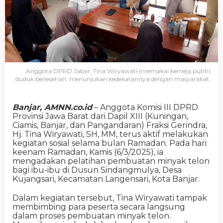
Anggota DPRD Jabar, Tina Wiryawati (memakai kemeja putih)
duduk berlesehan, menunjukan kedekatannya dengan masyarakat.
Banjar, AMNN.co.id
– Anggota Komisi III DPRD
Provinsi Jawa Barat dari Dapil XIII (Kuningan,
Ciamis, Banjar, dan Pangandaran) Fraksi Gerindra,
Hj. Tina Wiryawati, SH, MM, terus aktif melakukan
kegiatan sosial selama bulan Ramadan. Pada hari
keenam Ramadan, Kamis (6/3/2025), ia
mengadakan pelatihan pembuatan minyak telon
bagi ibu-ibu di Dusun Sindangmulya, Desa
Kujangsari, Kecamatan Langensari, Kota Banjar.
Dalam kegiatan tersebut, Tina Wiryawati tampak
membimbing para peserta secara langsung
dalam proses pembuatan minyak telon.