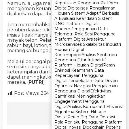
Keputusan Pengguna Platform
Keputusan Pengguna Platform
Namun, ia juga mengingatkan pentingnya
Digital
Digital
Digitalisasi Pengalaman
Digitalisasi Pengalaman
manajemen keuangan agar usaha yang
Hiburan Sistem Adaptif Berbasis
Hiburan Sistem Adaptif Berbasis
dijalankan dapat berkelanjutan.
AI
AI
Evaluasi Keandalan Sistem
Evaluasi Keandalan Sistem
RNG Platform Digital
RNG Platform Digital
Tina menambahkan bahwa program
Modern
Modern
Penggunaan Data
Penggunaan Data
pemberdayaan ekonomi perempuan yang ia
Telemetri Pola Sesi Pengguna
Telemetri Pola Sesi Pengguna
inisiasi tidak hanya terbatas pada pembuatan
Platform Digital
Platform Digital
Arsitektur
Arsitektur
minyak telon. Pelatihan lain seperti pembuatan
Microservices Skalabilitas Industri
Microservices Skalabilitas Industri
sabun bayi, lotion, tata rias, buket bunga, hingga
Hiburan Digital
Hiburan Digital
merangkai bunga juga telah dilakukan.
Kontemporer
Kontemporer
Analisis Sentimen
Analisis Sentimen
Pengguna Fitur Interaktif
Pengguna Fitur Interaktif
Melalui berbagai program ini, Tina berharap
Platform Hiburan Digital
Platform Hiburan Digital
Peran
Peran
semakin banyak perempuan yang memiliki
Enkripsi Keamanan Data
Enkripsi Keamanan Data
keterampilan dan kemandirian ekonomi sehingga
Kepercayaan Pengguna
Kepercayaan Pengguna
dapat meningkatkan kesejahteraan keluarga
Digital
Digital
Pendekatan Data-Driven
Pendekatan Data-Driven
mereka. (
PUTRI
)
Optimasi Navigasi Pengalaman
Optimasi Navigasi Pengalaman
Pengguna Digital
Pengguna Digital
Efektivitas
Efektivitas
Post Views:
264
Gamifikasi Meningkatkan
Gamifikasi Meningkatkan
Engagement Pengguna
Engagement Pengguna
Digital
Digital
Analisis Komparatif Efisiensi
Analisis Komparatif Efisiensi
Ikuti Kami
Algoritma Sistem Hiburan
Algoritma Sistem Hiburan
Digital
Digital
Peran Big Data Deteksi
Peran Big Data Deteksi
Pola Perilaku Pengguna Platform
Pola Perilaku Pengguna Platform
Digital
Digital
Inovasi Blockchain Potensi
Inovasi Blockchain Potensi