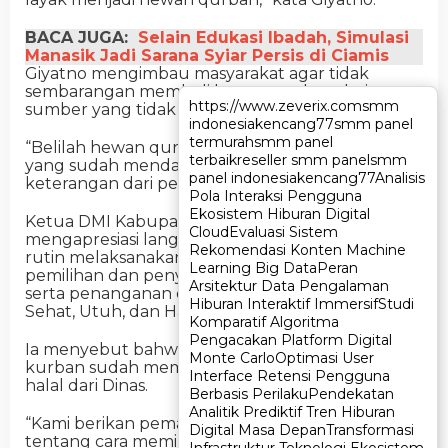
BACA JUGA:
Selain Edukasi Ibadah, Simulasi
Manasik Jadi Sarana Syiar Persis di Ciamis
Giyatno mengimbau masyarakat agar tidak
sembarangan membeli hewan qurban dari
https://www.zeverix.com
https://www.zeverix.com
smm
smm
sumber yang tidak jelas.
indonesia
indonesia
kencang77
kencang77
smm panel
smm panel
termurah
termurah
smm panel
smm panel
“Belilah hewan qurban yang sehat dan layak,
terbaik
terbaik
reseller smm panel
reseller smm panel
smm
smm
yang sudah mendapat stempel khusus dan surat
panel indonesia
panel indonesia
kencang77
kencang77
Analisis
Analisis
keterangan dari petugas kami,” tambahnya.
Pola Interaksi Pengguna
Pola Interaksi Pengguna
Ekosistem Hiburan Digital
Ekosistem Hiburan Digital
Ketua DMI Kabupaten Ciamis, Syarif Nur Hidayat,
Cloud
Cloud
Evaluasi Sistem
Evaluasi Sistem
mengapresiasi langkah Disnakkan yang selama ini
Rekomendasi Konten Machine
Rekomendasi Konten Machine
rutin melaksanakan sosialisasi tentang cara
Learning Big Data
Learning Big Data
Peran
Peran
pemilihan dan penyembelihan hewan qurban
Arsitektur Data Pengalaman
Arsitektur Data Pengalaman
serta penanganan daging qurban yang Aman,
Hiburan Interaktif Immersif
Hiburan Interaktif Immersif
Studi
Studi
Sehat, Utuh, dan Halal.
Komparatif Algoritma
Komparatif Algoritma
Pengacakan Platform Digital
Pengacakan Platform Digital
Ia menyebut bahwa hampir 20 orang panitia
Monte Carlo
Monte Carlo
Optimasi User
Optimasi User
kurban sudah memiliki sertifikat penyembelihan
Interface Retensi Pengguna
Interface Retensi Pengguna
halal dari Dinas.
Berbasis Perilaku
Berbasis Perilaku
Pendekatan
Pendekatan
Analitik Prediktif Tren Hiburan
Analitik Prediktif Tren Hiburan
“Kami berikan pemahaman kepada panitia
Digital Masa Depan
Digital Masa Depan
Transformasi
Transformasi
tentang cara memilih dan menyembelih hewan
Infrastruktur Teknologi Ekosistem
Infrastruktur Teknologi Ekosistem