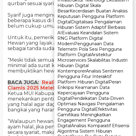
qurban sesuai syariat Islam,” ujar Syarif.
Hiburan Digital Skala
Hiburan Digital Skala
Besar
Besar
Kecerdasan Buatan Analisis
Kecerdasan Buatan Analisis
Syarif juga mengingatkan bahwa masih ada
Keputusan Pengguna Platform
Keputusan Pengguna Platform
beberapa kasus di lapangan di mana hewan
Digital
Digital
Digitalisasi Pengalaman
Digitalisasi Pengalaman
belum cukup umur atau tidak sehat disembelih.
Hiburan Sistem Adaptif Berbasis
Hiburan Sistem Adaptif Berbasis
AI
AI
Evaluasi Keandalan Sistem
Evaluasi Keandalan Sistem
Untuk itu, pemeriksaan dari dinas sangat penting.
RNG Platform Digital
RNG Platform Digital
Hewan yang layak akan mendapat stempel
Modern
Modern
Penggunaan Data
Penggunaan Data
sebagai tanda sudah diperiksa.
Telemetri Pola Sesi Pengguna
Telemetri Pola Sesi Pengguna
Platform Digital
Platform Digital
Arsitektur
Arsitektur
“Meski tidak semua hewan dapat diverifikasi,
Microservices Skalabilitas Industri
Microservices Skalabilitas Industri
minimal ada surat keterangan yang
Hiburan Digital
Hiburan Digital
membuktikan hewan sudah diperiksa,” jelasnya.
Kontemporer
Kontemporer
Analisis Sentimen
Analisis Sentimen
Pengguna Fitur Interaktif
Pengguna Fitur Interaktif
Platform Hiburan Digital
Platform Hiburan Digital
Peran
Peran
BACA JUGA:
Realisasi Pendapatan Daerah
Enkripsi Keamanan Data
Enkripsi Keamanan Data
Ciamis 2025 Melebihi Target, Ini Rinciannya
Kepercayaan Pengguna
Kepercayaan Pengguna
Ketua MUI Kabupaten Ciamis, KH. Saeful Ujun,
Digital
Digital
Pendekatan Data-Driven
Pendekatan Data-Driven
menekankan pentingnya proses penyembelihan
Optimasi Navigasi Pengalaman
Optimasi Navigasi Pengalaman
yang halal agar daging qurban tidak menjadi
Pengguna Digital
Pengguna Digital
Efektivitas
Efektivitas
bangkai yang haram.
Gamifikasi Meningkatkan
Gamifikasi Meningkatkan
Engagement Pengguna
Engagement Pengguna
“Walaupun hewan seperti kambing, domba, dan
Digital
Digital
Analisis Komparatif Efisiensi
Analisis Komparatif Efisiensi
ayam halal, jika penyembelihannya tidak sah
Algoritma Sistem Hiburan
Algoritma Sistem Hiburan
secara syariat, maka dagingnya haram,” tegas KH