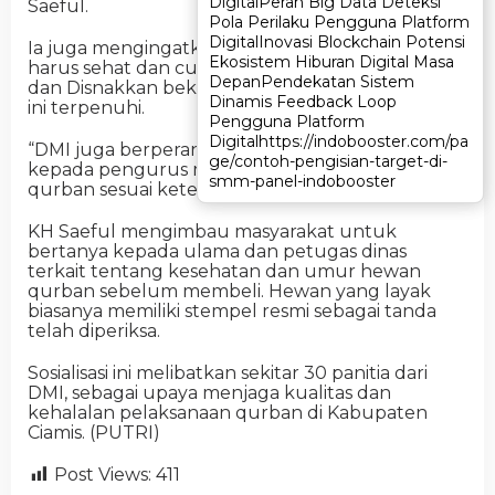
Digital
Digital
Peran Big Data Deteksi
Peran Big Data Deteksi
Saeful.
Pola Perilaku Pengguna Platform
Pola Perilaku Pengguna Platform
Digital
Digital
Inovasi Blockchain Potensi
Inovasi Blockchain Potensi
Ia juga mengingatkan bahwa hewan qurban
Ekosistem Hiburan Digital Masa
Ekosistem Hiburan Digital Masa
harus sehat dan cukup umur. MUI bersama DMI
Depan
Depan
Pendekatan Sistem
Pendekatan Sistem
dan Disnakkan bekerja sama memastikan standar
Dinamis Feedback Loop
Dinamis Feedback Loop
ini terpenuhi.
Pengguna Platform
Pengguna Platform
Digital
Digital
https://indobooster.com/pa
https://indobooster.com/pa
“DMI juga berperan menyampaikan informasi ini
ge/contoh-pengisian-target-di-
ge/contoh-pengisian-target-di-
kepada pengurus masjid agar pelaksanaan
smm-panel-indobooster
smm-panel-indobooster
qurban sesuai ketentuan,” tambahnya.
KH Saeful mengimbau masyarakat untuk
bertanya kepada ulama dan petugas dinas
terkait tentang kesehatan dan umur hewan
qurban sebelum membeli. Hewan yang layak
biasanya memiliki stempel resmi sebagai tanda
telah diperiksa.
Sosialisasi ini melibatkan sekitar 30 panitia dari
DMI, sebagai upaya menjaga kualitas dan
kehalalan pelaksanaan qurban di Kabupaten
Ciamis. (PUTRI)
Post Views:
411