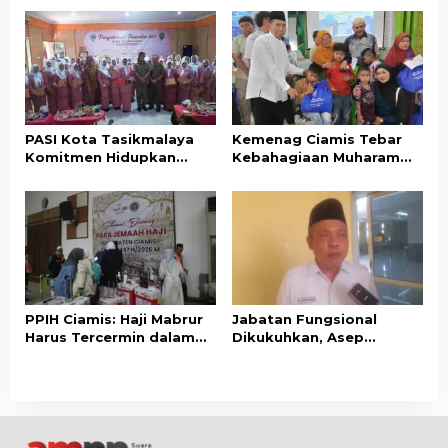
Bersedekah
PASI Kota Tasikmalaya
Kemenag Ciamis Tebar
Komitmen Hidupkan
Kebahagiaan Muharam
Kembali Nilai-Nilai Budaya
untuk Ribuan Anak Yatim
Sunda
dan Disabilitas
PPIH Ciamis: Haji Mabrur
Jabatan Fungsional
Harus Tercermin dalam
Dikukuhkan, Asep
Akhlak dan Kepedulian
Lukman Minta ASN
Sosial
Kemenag Ciamis Bekerja
Profesional