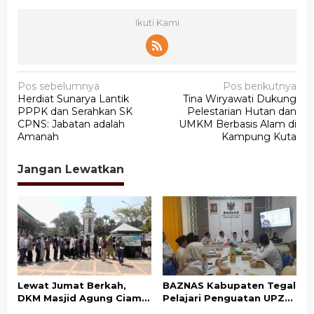
Ikuti Kami
N
Pos sebelumnya
Pos berikutnya
Herdiat Sunarya Lantik
Tina Wiryawati Dukung
a
PPPK dan Serahkan SK
Pelestarian Hutan dan
v
CPNS: Jabatan adalah
UMKM Berbasis Alam di
Amanah
Kampung Kuta
i
g
Jangan Lewatkan
a
s
i
p
o
s
Lewat Jumat Berkah,
BAZNAS Kabupaten Tegal
DKM Masjid Agung Ciamis
Pelajari Penguatan UPZ
Ajak Masyarakat Gemar
Desa ke BAZNAS Ciamis