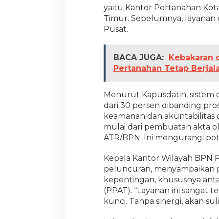
yaitu Kantor Pertanahan Kota 
n
i
Timur. Sebelumnya, layanan dig
k
Pusat.
d
i
E
BACA JUGA:
Kebakaran d
m
Pertanahan Tetap Berjal
p
a
t
Menurut Kapusdatin, sistem 
W
i
dari 30 persen dibanding pro
l
keamanan dan akuntabilitas d
a
mulai dari pembuatan akta ol
y
ATR/BPN. Ini mengurangi pot
a
h
D
Kepala Kantor Wilayah BPN P
K
peluncuran, menyampaikan p
I
kepentingan, khususnya ant
J
(PPAT). “Layanan ini sangat t
a
kunci. Tanpa sinergi, akan sul
k
a
r