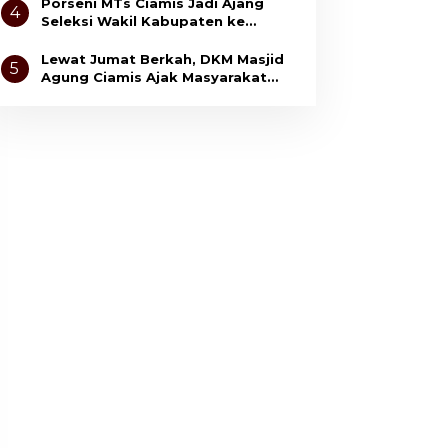
Anak
Porseni MTs Ciamis Jadi Ajang
4
Seleksi Wakil Kabupaten ke
Tingkat Jawa Barat
Lewat Jumat Berkah, DKM Masjid
5
Agung Ciamis Ajak Masyarakat
Gemar Bersedekah