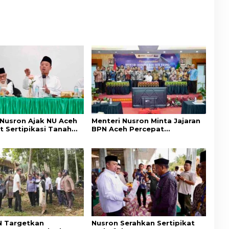
ungan Hak Masyarakat
Masjid di Aceh Tamiang
 Nusron Ajak NU Aceh
Menteri Nusron Minta Jajaran
t Sertipikasi Tanah
BPN Aceh Percepat
emi Kepastian Hukum
Transformasi Layanan
at
Pertanahan Berbasis
Kepuasan Masyarakat
 Targetkan
Nusron Serahkan Sertipikat