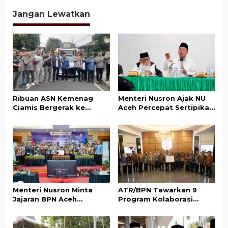
Rampung Akhir 2026
Pertanahan Kembali
Normal
Jangan Lewatkan
Ribuan ASN Kemenag
Menteri Nusron Ajak NU
Ciamis Bergerak ke
Aceh Percepat Sertipikasi
Jakarta Hadiri Dzikir
Tanah Wakaf demi
Kebangsaan
Kepastian Hukum Aset
Umat
Menteri Nusron Minta
ATR/BPN Tawarkan 9
Jajaran BPN Aceh
Program Kolaborasi
Percepat Transformasi
dengan Pemda Lampung
Layanan Pertanahan
untuk Perkuat Layanan
Berbasis Kepuasan
Pertanahan