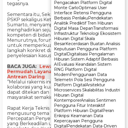
Pengacakan Platform Digital
Pengacakan Platform Digital
tegasnya.
Monte Carlo
Monte Carlo
Optimasi User
Optimasi User
Interface Retensi Pengguna
Interface Retensi Pengguna
Sementara itu, Sekretaris Direktorat Jenderal
Berbasis Perilaku
Berbasis Perilaku
Pendekatan
Pendekatan
PSKP sekaligus Ketua Panitia Rapat Kerja Teknis,
Analitik Prediktif Tren Hiburan
Analitik Prediktif Tren Hiburan
Sumarto, menyampaikan bahwa kegiatan ini
Digital Masa Depan
Digital Masa Depan
Transformasi
Transformasi
menghadirkan sejumlah narasumber yang
Infrastruktur Teknologi Ekosistem
Infrastruktur Teknologi Ekosistem
kompeten di bidang konflik pertanahan.
Hiburan Digital Skala
Hiburan Digital Skala
Menurutnya, forum ini menjadi ruang strategis
Besar
Besar
Kecerdasan Buatan Analisis
Kecerdasan Buatan Analisis
untuk memperkuat kolaborasi dan merumuskan
Keputusan Pengguna Platform
Keputusan Pengguna Platform
langkah konkret dalam pencegahan serta
Digital
Digital
Digitalisasi Pengalaman
Digitalisasi Pengalaman
penyelesaian kasus pertanahan.
Hiburan Sistem Adaptif Berbasis
Hiburan Sistem Adaptif Berbasis
AI
AI
Evaluasi Keandalan Sistem
Evaluasi Keandalan Sistem
BACA JUGA:
Lewat Sentuh Tanahku, ATR/BPN
RNG Platform Digital
RNG Platform Digital
Permudah Layanan Pertanahan dengan
Modern
Modern
Penggunaan Data
Penggunaan Data
Antrean Daring
Telemetri Pola Sesi Pengguna
Telemetri Pola Sesi Pengguna
“Melalui rakernis ini, kami ingin membangun
Platform Digital
Platform Digital
Arsitektur
Arsitektur
kolaborasi yang kuat agar jumlah kasus baru
Microservices Skalabilitas Industri
Microservices Skalabilitas Industri
dapat ditekan dan kepastian hukum atas tanah
Hiburan Digital
Hiburan Digital
masyarakat semakin terjamin,” ujar Sumarto.
Kontemporer
Kontemporer
Analisis Sentimen
Analisis Sentimen
Pengguna Fitur Interaktif
Pengguna Fitur Interaktif
Rapat Kerja Teknis Ditjen PSKP Tahun 2025
Platform Hiburan Digital
Platform Hiburan Digital
Peran
Peran
mengusung tema “Strategi Pencegahan dan
Enkripsi Keamanan Data
Enkripsi Keamanan Data
Percepatan Penyelesaian Kasus Pertanahan
Kepercayaan Pengguna
Kepercayaan Pengguna
yang Berkeadilan untuk Meminimalisir Terjadinya
Digital
Digital
Pendekatan Data-Driven
Pendekatan Data-Driven