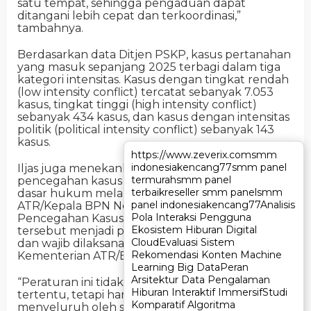
satu tempat, sehingga pengaduan dapat
ditangani lebih cepat dan terkoordinasi,”
tambahnya.
Berdasarkan data Ditjen PSKP, kasus pertanahan
yang masuk sepanjang 2025 terbagi dalam tiga
kategori intensitas. Kasus dengan tingkat rendah
(low intensity conflict) tercatat sebanyak 7.053
kasus, tingkat tinggi (high intensity conflict)
sebanyak 434 kasus, dan kasus dengan intensitas
politik (political intensity conflict) sebanyak 143
kasus.
https://www.zeverix.com
https://www.zeverix.com
smm
smm
indonesia
indonesia
kencang77
kencang77
smm panel
smm panel
Iljas juga menekankan bahwa penguatan
termurah
termurah
smm panel
smm panel
pencegahan kasus pertanahan telah memiliki
terbaik
terbaik
reseller smm panel
reseller smm panel
smm
smm
dasar hukum melalui Peraturan Menteri
panel indonesia
panel indonesia
kencang77
kencang77
Analisis
Analisis
ATR/Kepala BPN Nomor 15 Tahun 2024 tentang
Pola Interaksi Pengguna
Pola Interaksi Pengguna
Pencegahan Kasus Pertanahan. Regulasi
Ekosistem Hiburan Digital
Ekosistem Hiburan Digital
tersebut menjadi pedoman dalam mitigasi risiko
Cloud
Cloud
Evaluasi Sistem
Evaluasi Sistem
dan wajib dilaksanakan oleh seluruh jajaran
Rekomendasi Konten Machine
Rekomendasi Konten Machine
Kementerian ATR/BPN.
Learning Big Data
Learning Big Data
Peran
Peran
Arsitektur Data Pengalaman
Arsitektur Data Pengalaman
“Peraturan ini tidak hanya berlaku bagi unit
Hiburan Interaktif Immersif
Hiburan Interaktif Immersif
Studi
Studi
tertentu, tetapi harus dilaksanakan secara
Komparatif Algoritma
Komparatif Algoritma
menyeluruh oleh seluruh jajaran ATR/BPN,”