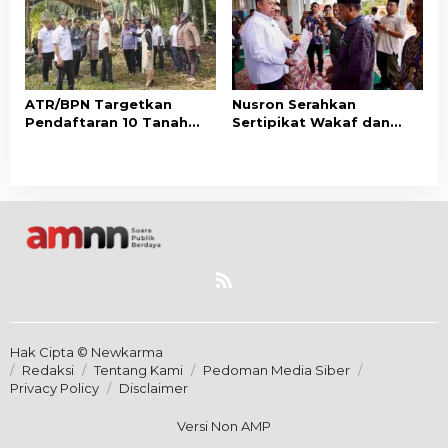
Masyarakat
ATR/BPN Targetkan
Nusron Serahkan
Pendaftaran 10 Tanah
Sertipikat Wakaf dan
Ulayat di Sumba Timur,
Bantuan Rp500 Juta
Perkuat Perlindungan
untuk Pembangunan
Hak Masyarakat Adat
Masjid di Aceh Tamiang
Hak Cipta © Newkarma
Redaksi
Tentang Kami
Pedoman Media Siber
Privacy Policy
Disclaimer
Versi Non AMP