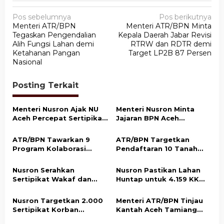
N
Pos sebelumnya
Pos berikutnya
Menteri ATR/BPN
Menteri ATR/BPN Minta
a
Tegaskan Pengendalian
Kepala Daerah Jabar Revisi
v
Alih Fungsi Lahan demi
RTRW dan RDTR demi
Ketahanan Pangan
Target LP2B 87 Persen
i
Nasional
g
a
Posting Terkait
s
Menteri Nusron Ajak NU
Menteri Nusron Minta
i
Aceh Percepat Sertipikasi
Jajaran BPN Aceh
p
Tanah Wakaf demi
Percepat Transformasi
Kepastian Hukum Aset
Layanan Pertanahan
o
ATR/BPN Tawarkan 9
ATR/BPN Targetkan
Umat
Berbasis Kepuasan
Program Kolaborasi
Pendaftaran 10 Tanah
s
Masyarakat
dengan Pemda Lampung
Ulayat di Sumba Timur,
untuk Perkuat Layanan
Perkuat Perlindungan
Nusron Serahkan
Nusron Pastikan Lahan
Pertanahan
Hak Masyarakat Adat
Sertipikat Wakaf dan
Huntap untuk 4.159 KK
Bantuan Rp500 Juta
Korban Bencana di Aceh
untuk Pembangunan
Tamiang Siap Digunakan
Nusron Targetkan 2.000
Menteri ATR/BPN Tinjau
Masjid di Aceh Tamiang
Sertipikat Korban
Kantah Aceh Tamiang
Bencana di Aceh Tamiang
Pascabencana, Pelayanan