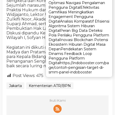
Sengketa dan Konflik Pertanahan di Indonesia”.
Optimasi Navigasi Pengalaman
Optimasi Navigasi Pengalaman
Sejumlah narasumber dihadirkan, antara lain
Pengguna Digital
Pengguna Digital
Efektivitas
Efektivitas
Praktisi Hukum dan Kebijakan Agraria Agus
Gamifikasi Meningkatkan
Gamifikasi Meningkatkan
Widjajanto, Lektor Universitas Jayabaya Zulki
Engagement Pengguna
Engagement Pengguna
Zulkifli Noor, Akademisi dan Pakar Hukum Pidana
Digital
Digital
Analisis Komparatif Efisiensi
Analisis Komparatif Efisiensi
Suparji Ahmad, serta Pakar Hukum Agraria dan
Algoritma Sistem Hiburan
Algoritma Sistem Hiburan
Pembuktian Hak Lama Iing R. Sodikin Arifin.
Digital
Digital
Peran Big Data Deteksi
Peran Big Data Deteksi
Diskusi dipandu Kepala Subdirektorat Perkara
Pola Perilaku Pengguna Platform
Pola Perilaku Pengguna Platform
Wilayah I, Sofyan Hadi Syam.
Digital
Digital
Inovasi Blockchain Potensi
Inovasi Blockchain Potensi
Ekosistem Hiburan Digital Masa
Ekosistem Hiburan Digital Masa
Kegiatan ini diikuti oleh Pejabat Pimpinan Tinggi
Depan
Depan
Pendekatan Sistem
Pendekatan Sistem
Madya dan Pratama Kementerian ATR/BPN serta
Dinamis Feedback Loop
Dinamis Feedback Loop
para Kepala Bidang Pengendalian dan
Pengguna Platform
Pengguna Platform
Penanganan Sengketa pada Kanwil BPN Provinsi,
Digital
Digital
https://indobooster.com/pa
https://indobooster.com/pa
baik secara luring maupun daring.
ge/contoh-pengisian-target-di-
ge/contoh-pengisian-target-di-
smm-panel-indobooster
smm-panel-indobooster
Post Views:
475
Jakarta
Kementerian ATR/BPN
Ikuti Kami