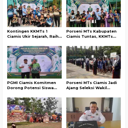
i
p
o
s
Kontingen KKMTs 1
Porseni MTs Kabupaten
Ciamis Ukir Sejarah, Raih
Ciamis Tuntas, KKMTs
Juara Umum Porseni MTs
Optimistis Raih Prestasi
Kabupaten Ciamis
di Jabar
PGMI Ciamis Komitmen
Porseni MTs Ciamis Jadi
Dorong Potensi Siswa
Ajang Seleksi Wakil
Madrasah di Bidang
Kabupaten ke Tingkat
Olahraga dan Seni
Jawa Barat