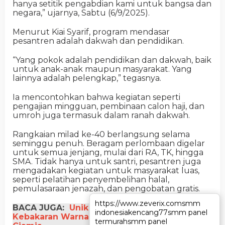
hanya setitik pengabdian kami untuk bangsa dan
negara,” ujarnya, Sabtu (6/9/2025).
Menurut Kiai Syarif, program mendasar
pesantren adalah dakwah dan pendidikan.
“Yang pokok adalah pendidikan dan dakwah, baik
untuk anak-anak maupun masyarakat. Yang
lainnya adalah pelengkap,” tegasnya.
Ia mencontohkan bahwa kegiatan seperti
pengajian mingguan, pembinaan calon haji, dan
umroh juga termasuk dalam ranah dakwah.
Rangkaian milad ke-40 berlangsung selama
seminggu penuh. Beragam perlombaan digelar
untuk semua jenjang, mulai dari RA, TK, hingga
SMA. Tidak hanya untuk santri, pesantren juga
mengadakan kegiatan untuk masyarakat luas,
seperti pelatihan penyembelihan halal,
pemulasaraan jenazah, dan pengobatan gratis.
https://www.zeverix.com
https://www.zeverix.com
smm
smm
BACA JUGA:
Unik dan Edukatif, Pemadam
indonesia
indonesia
kencang77
kencang77
smm panel
smm panel
Kebakaran Warnai Pelepasan Siswa SMPN 5
termurah
termurah
smm panel
smm panel