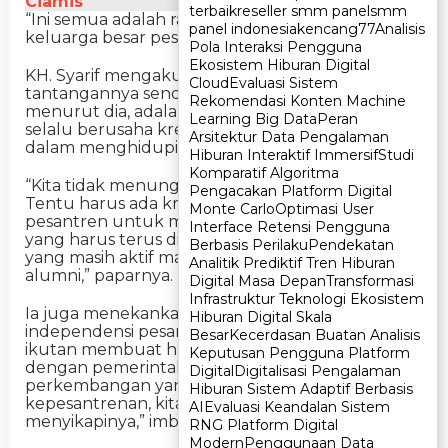
Ciamis
terbaik
terbaik
reseller smm panel
reseller smm panel
smm
smm
“Ini semua adalah rakarya rasa dari alumni dan
panel indonesia
panel indonesia
kencang77
kencang77
Analisis
Analisis
keluarga besar pesantren,” jelasnya.
Pola Interaksi Pengguna
Pola Interaksi Pengguna
Ekosistem Hiburan Digital
Ekosistem Hiburan Digital
KH. Syarif mengakui bahwa setiap zaman memiliki
Cloud
Cloud
Evaluasi Sistem
Evaluasi Sistem
tantangannya sendiri. Kunci menghadapinya,
Rekomendasi Konten Machine
Rekomendasi Konten Machine
menurut dia, adalah dengan tidak mengalah dan
Learning Big Data
Learning Big Data
Peran
Peran
selalu berusaha kreatif serta inovatif, khususnya
Arsitektur Data Pengalaman
Arsitektur Data Pengalaman
dalam menghidupi pembiayaan pesantren.
Hiburan Interaktif Immersif
Hiburan Interaktif Immersif
Studi
Studi
Komparatif Algoritma
Komparatif Algoritma
“Kita tidak menunggu bantuan dari pemerintah.
Pengacakan Platform Digital
Pengacakan Platform Digital
Tentu harus ada kreativitas dan inovasi dari
Monte Carlo
Monte Carlo
Optimasi User
Optimasi User
pesantren untuk menghidupkan pembiayaan,
Interface Retensi Pengguna
Interface Retensi Pengguna
yang harus terus dirintis, terutama untuk santri
Berbasis Perilaku
Berbasis Perilaku
Pendekatan
Pendekatan
yang masih aktif maupun yang telah menjadi
Analitik Prediktif Tren Hiburan
Analitik Prediktif Tren Hiburan
alumni,” paparnya.
Digital Masa Depan
Digital Masa Depan
Transformasi
Transformasi
Infrastruktur Teknologi Ekosistem
Infrastruktur Teknologi Ekosistem
Ia juga menekankan pentingnya menjaga
Hiburan Digital Skala
Hiburan Digital Skala
independensi pesantren. Pesantren tidak ikut-
Besar
Besar
Kecerdasan Buatan Analisis
Kecerdasan Buatan Analisis
ikutan membuat hal yang tidak sesuai, baik
Keputusan Pengguna Platform
Keputusan Pengguna Platform
dengan pemerintah atau masyarakat. Jika ada
Digital
Digital
Digitalisasi Pengalaman
Digitalisasi Pengalaman
perkembangan yang bertabrakan dengan nilai
Hiburan Sistem Adaptif Berbasis
Hiburan Sistem Adaptif Berbasis
kepesantrenan, kita harus lebih arif dan bijaksana
AI
AI
Evaluasi Keandalan Sistem
Evaluasi Keandalan Sistem
menyikapinya,” imbuhnya.
RNG Platform Digital
RNG Platform Digital
Modern
Modern
Penggunaan Data
Penggunaan Data