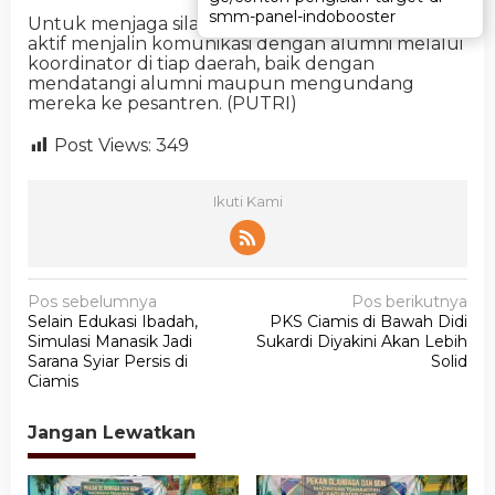
smm-panel-indobooster
smm-panel-indobooster
Untuk menjaga silaturahmi, Ponpes Al Hasan
aktif menjalin komunikasi dengan alumni melalui
koordinator di tiap daerah, baik dengan
mendatangi alumni maupun mengundang
mereka ke pesantren. (PUTRI)
Post Views:
349
Ikuti Kami
N
Pos sebelumnya
Pos berikutnya
Selain Edukasi Ibadah,
PKS Ciamis di Bawah Didi
a
Simulasi Manasik Jadi
Sukardi Diyakini Akan Lebih
v
Sarana Syiar Persis di
Solid
Ciamis
i
g
Jangan Lewatkan
a
s