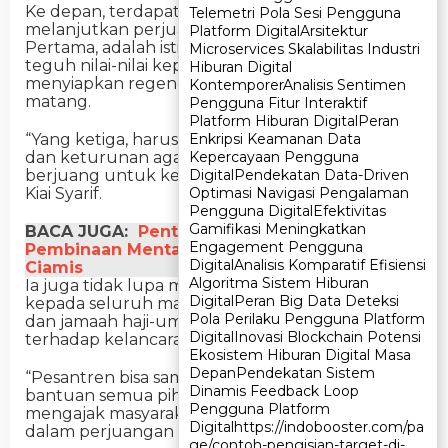
Ke depan, terdapat tiga harapan besar untuk
Telemetri Pola Sesi Pengguna
Telemetri Pola Sesi Pengguna
melanjutkan perjuangan Ponpes Al Hasan.
Platform Digital
Platform Digital
Arsitektur
Arsitektur
Pertama, adalah istiqomah dalam memegang
Microservices Skalabilitas Industri
Microservices Skalabilitas Industri
teguh nilai-nilai kepesantrenan. Kedua,
Hiburan Digital
Hiburan Digital
menyiapkan regenerasi dan pengkaderan yang
Kontemporer
Kontemporer
Analisis Sentimen
Analisis Sentimen
matang.
Pengguna Fitur Interaktif
Pengguna Fitur Interaktif
Platform Hiburan Digital
Platform Hiburan Digital
Peran
Peran
Enkripsi Keamanan Data
Enkripsi Keamanan Data
“Yang ketiga, harus ada doktrin kepada keluarga
Kepercayaan Pengguna
Kepercayaan Pengguna
dan keturunan agar tetap merasa memiliki dan
Digital
Digital
Pendekatan Data-Driven
Pendekatan Data-Driven
berjuang untuk kelangsungan pesantren,” tutur
Optimasi Navigasi Pengalaman
Optimasi Navigasi Pengalaman
Kiai Syarif.
Pengguna Digital
Pengguna Digital
Efektivitas
Efektivitas
Gamifikasi Meningkatkan
Gamifikasi Meningkatkan
BACA JUGA:
Pentas PAI Jadi Ajang
Engagement Pengguna
Engagement Pengguna
Pembinaan Mental dan Karakter Pelajar di
Digital
Digital
Analisis Komparatif Efisiensi
Analisis Komparatif Efisiensi
Ciamis
Algoritma Sistem Hiburan
Algoritma Sistem Hiburan
Ia juga tidak lupa mengucapkan terima kasih
Digital
Digital
Peran Big Data Deteksi
Peran Big Data Deteksi
kepada seluruh masyarakat sekitar, para donatur,
Pola Perilaku Pengguna Platform
Pola Perilaku Pengguna Platform
dan jamaah haji-umroh yang telah berkontribusi
Digital
Digital
Inovasi Blockchain Potensi
Inovasi Blockchain Potensi
terhadap kelancaran pesantren.
Ekosistem Hiburan Digital Masa
Ekosistem Hiburan Digital Masa
Depan
Depan
Pendekatan Sistem
Pendekatan Sistem
“Pesantren bisa sampai seperti ini tidak lepas dari
Dinamis Feedback Loop
Dinamis Feedback Loop
bantuan semua pihak. Kami tidak akan berhenti
Pengguna Platform
Pengguna Platform
mengajak masyarakat untuk ikut ambil bagian
Digital
Digital
https://indobooster.com/pa
https://indobooster.com/pa
dalam perjuangan pesantren,” kata dia.
ge/contoh-pengisian-target-di-
ge/contoh-pengisian-target-di-